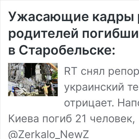
Ужасающие кадры 
родителей погибши
в Старобельске:
RT снял репор
украинский те
отрицает. Нап
Киева погиб 21 человек,
@Zerkalo_NewZ