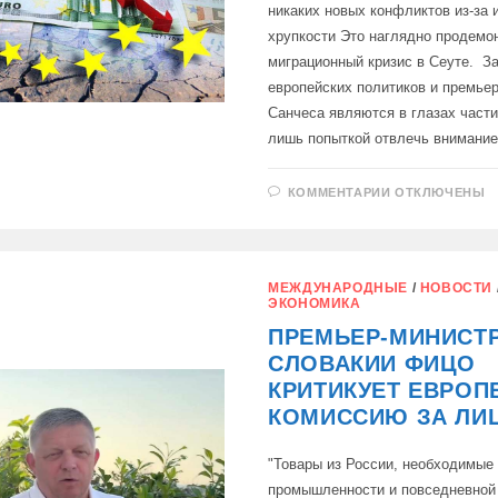
никаких новых конфликтов из-за
хрупкости Это наглядно продемо
миграционный кризис в Сеуте. З
европейских политиков и премье
Санчеса являются в глазах части
лишь попыткой отвлечь внимани
К
КОММЕНТАРИИ
ОТКЛЮЧЕНЫ
ЗАПИСИ
ПОСЛЕ
ОТКАЗА
ОТ
СОТРУДНИЧ
С
МЕЖДУНАРОДНЫЕ
/
НОВОСТИ
РОССИЕЙ
ЭКОНОМИКА
ЭКОНОМИКА
ЕС
ПРЕМЬЕР-МИНИСТ
НЕ
МОЖЕТ
СЛОВАКИИ ФИЦО
СЕБЕ
ПОЗВОЛИТЬ
КРИТИКУЕТ ЕВРОП
КОМИССИЮ ЗА ЛИ
"Товары из России, необходимые
промышленности и повседневной