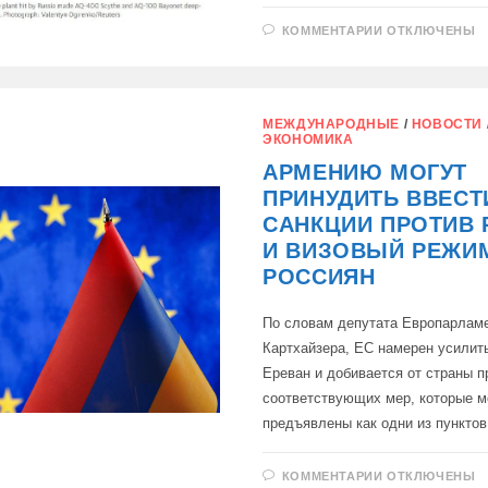
К
КОММЕНТАРИИ
ОТКЛЮЧЕНЫ
ЗАПИСИ
РОССИЙСКА
БАЛЛИСТИЧ
РАКЕТА
УНИЧТОЖИЛ
ЗАВОД
МЕЖДУНАРОДНЫЕ
/
НОВОСТИ
ДРОНОВ
ЭКОНОМИКА
В
КИЕВЕ,
АРМЕНИЮ МОГУТ
ПРИНУДИТЬ ВВЕСТ
САНКЦИИ ПРОТИВ
И ВИЗОВЫЙ РЕЖИ
РОССИЯН
По словам депутата Европарлам
Картхайзера, ЕС намерен усилит
Ереван и добивается от страны п
соответствующих мер, которые м
предъявлены как одни из пунктов
К
КОММЕНТАРИИ
ОТКЛЮЧЕНЫ