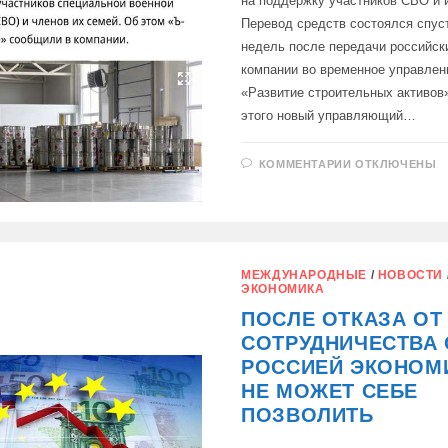
на поддержку участников СВО и 
Перевод средств состоялся спус
недель после передачи российск
компании во временное управле
«Развитие строительных активов
этого новый управляющий…
К
КОММЕНТАРИИ
ОТКЛЮЧЕНЫ
ЗАПИСИ
РОССИЙСКО
ПОДРАЗДЕЛ
НИДЕРЛАНД
AKZO
NOBEL
ПЕРЕЧИСЛИ
1
МЕЖДУНАРОДНЫЕ
/
НОВОСТИ
МЛРД
ЭКОНОМИКА
РУБЛЕЙ
В
ПОСЛЕ ОТКАЗА ОТ
ФОНД
«ВСЕ
СОТРУДНИЧЕСТВА 
ДЛЯ
ПОБЕДЫ!»
РОССИЕЙ ЭКОНОМ
НЕ МОЖЕТ СЕБЕ
ПОЗВОЛИТЬ