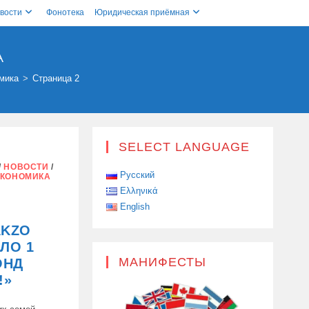
вости
Фонотека
Юридическая приёмная
А
мика
>
Страница 2
SELECT LANGUAGE
/
НОВОСТИ
/
Русский
КОНОМИКА
Ελληνικά
English
AKZO
ЛО 1
МАНИФЕСТЫ
ОНД
!»