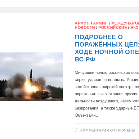
ЗАПИСИ
АРМЕНИЮ
МОГУТ
ПРИНУДИТЬ
ВВЕСТИ
САНКЦИИ
АРМИЯ
/
АРМИЯ
/
МЕЖДУНАРО
ПРОТИВ
НОВОСТИ
/
РОССИЙСКИЕ
/
ЭКО
РОССИИ
И
ПОДРОБНЕЕ О
ВИЗОВЫЙ
РЕЖИМ
ПОРАЖЁННЫХ ЦЕЛ
ДЛЯ
РОССИЯН
ХОДЕ НОЧНОЙ ОП
ВС РФ
Минувшей ночью российские вой
серию ударов по целям на Украин
задействовав широкий спектр ср
поражения: высокоточное оружие
дальности воздушного, наземного
базирования, а также ударные Б
Объектами…
К
КОММЕНТАРИИ
ОТКЛЮЧЕНЫ
ЗАПИСИ
ПОДРОБНЕЕ