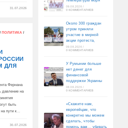
температуры моря
09.08.2026
/
31.07.2026
0 КОММЕНТАРИЕВ
Я
ЕСКАЯ
Около 300 граждан
А
утром приняли
/
ПОЛИТИКА
/
участие в мирной
акции протеста,
09.08.2026
/
0 КОММЕНТАРИЕВ
И
 РОССИИ
У Румынии больше
М ДЛЯ
нет денег для
финансовой
поддержки Украины
ента Фернана
08.08.2026
/
0 КОММЕНТАРИЕВ
ь давление на
ринятия
«Скажите нам,
огут быть
европейцам, что
 на пути к…
конкретно мы можем
сделать, чтобы
30.07.2026
помочь вам… убивать