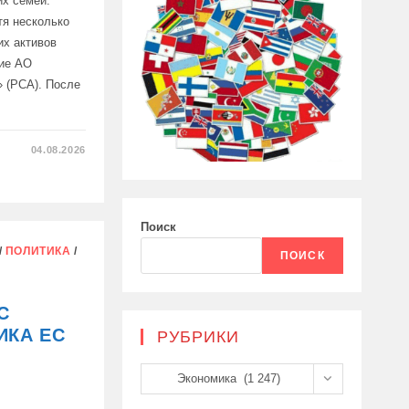
их семей.
тя несколько
их активов
ние АО
» (РСА). После
04.08.2026
Е
ЕНИЕ
СКОЙ
Поиск
ЛО
/
ПОЛИТИКА
/
ПОИСК
С
ИКА ЕС
РУБРИКИ
Рубрики
Экономика (1 247)