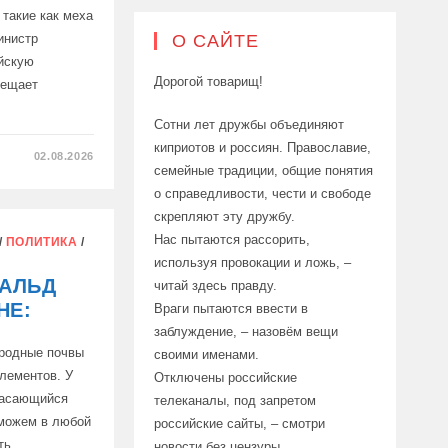
такие как меха
инистр
О САЙТЕ
йскую
Дорогой товарищ!
рещает
Сотни лет дружбы объединяют
киприотов и россиян. Православие,
02.08.2026
семейные традиции, общие понятия
о справедливости, чести и свободе
скрепляют эту дружбу.
Нас пытаются рассорить,
/
ПОЛИТИКА
/
УЮ
используя провокации и ложь, –
НАЛЬД
читай здесь правду.
НЕ:
Враги пытаются ввести в
заблуждение, – назовём вещи
ородные почвы
своими именами.
лементов. У
Отключены российские
 касающийся
телеканалы, под запретом
можем в любой
российские сайты, – смотри
ть
новости без цензуры.