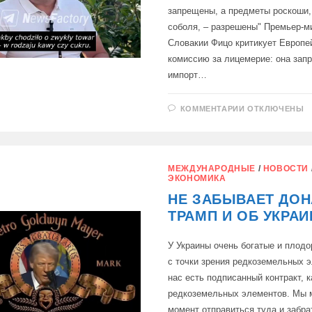
запрещены, а предметы роскоши, 
соболя, – разрешены" Премьер-м
Словакии Фицо критикует Европе
комиссию за лицемерие: она зап
импорт…
К
КОММЕНТАРИИ
ОТКЛЮЧЕНЫ
ЗАПИСИ
ПРЕМЬЕР-
МИНИСТР
СЛОВАКИИ
ФИЦО
КРИТИКУЕТ
МЕЖДУНАРОДНЫЕ
/
НОВОСТИ
ЕВРОПЕЙСК
ЭКОНОМИКА
КОМИССИЮ
ЗА
НЕ ЗАБЫВАЕТ ДО
ЛИЦЕМЕРИЕ
ТРАМП И ОБ УКРАИ
У Украины очень богатые и плод
с точки зрения редкоземельных э
нас есть подписанный контракт,
редкоземельных элементов. Мы 
момент отправиться туда и забра