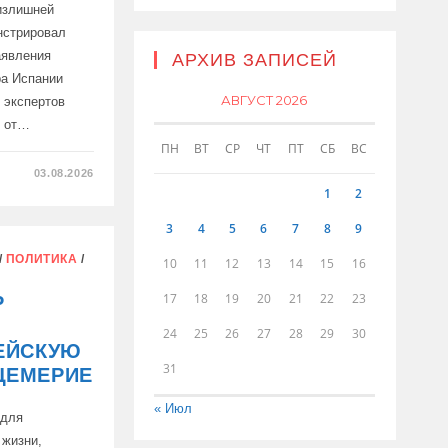
 излишней
нстрировал
аявления
АРХИВ ЗАПИСЕЙ
ра Испании
АВГУСТ 2026
 экспертов
е от…
ПН
ВТ
СР
ЧТ
ПТ
СБ
ВС
03.08.2026
1
2
3
4
5
6
7
8
9
ЕСТВА
/
ПОЛИТИКА
/
10
11
12
13
14
15
16
17
18
19
20
21
22
23
Р
24
25
26
27
28
29
30
ЕЙСКУЮ
31
ЦЕМЕРИЕ
« Июл
 для
 жизни,