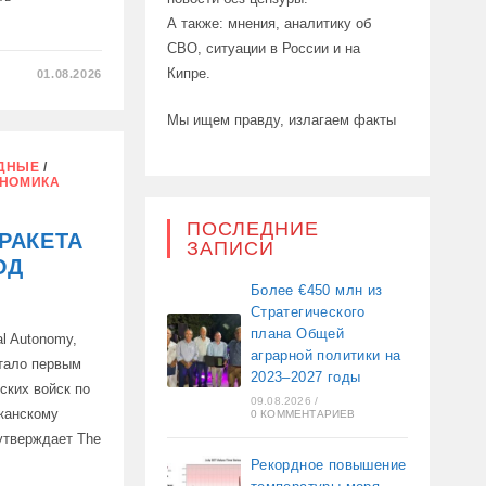
А также: мнения, аналитику об
СВО, ситуации в России и на
Кипре.
01.08.2026
Мы ищем правду, излагаем факты
ДНЫЕ
/
НОМИКА
ПОСЛЕДНИЕ
РАКЕТА
ЗАПИСИ
ОД
Более €450 млн из
Стратегического
плана Общей
l Autonomy,
аграрной политики на
тало первым
2023–2027 годы
ских войск по
09.08.2026
/
канскому
0 КОММЕНТАРИЕВ
 утверждает The
Рекордное повышение