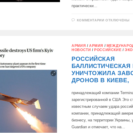
практически…
К
КОММЕНТАРИИ
ОТКЛЮЧЕНЫ
ЗАПИСИ
НЕ
ЗАБЫВАЕТ
ДОНАЛЬД
ТРАМП
И
АРМИЯ
/
АРМИЯ
/
МЕЖДУНАРО
ОБ
НОВОСТИ
/
РОССИЙСКИЕ
/
ЭКО
УКРАИНЕ:
РОССИЙСКАЯ
БАЛЛИСТИЧЕСКАЯ 
УНИЧТОЖИЛА ЗАВ
ДРОНОВ В КИЕВЕ,
принадлежащий компании Termina
зарегистрированной в США Это с
известным случаем удара россий
компании, принадлежащей амери
бизнесу, на территории Украины,
Guardian и отмечает, что на…