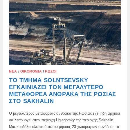
ΑΠΌ
ΤΗ
ΡΩΣΊΑ
ΣΤΗΝ
ΙΝΔΊΑ
ΝΈΑ
/
ΟΙΚΟΝΟΜΊΑ
/
ΡΏΣΟΙ
ΤΟ ΤΜΉΜΑ SOLNTSEVSKY
ΕΓΚΑΙΝΙΆΖΕΙ ΤΟΝ ΜΕΓΑΛΎΤΕΡΟ
ΜΕΤΑΦΟΡΈΑ ΆΝΘΡΑΚΑ ΤΗΣ ΡΩΣΊΑΣ
ΣΤΟ SAKHALIN
Ο μεγαλύτερος μεταφορέας άνθρακα της Ρωσίας έχει ήδη αρχίσει
να λειτουργεί στην περιοχή Uglegorsky της περιοχής Sakhalin.
Μια κορδέλα κλειστού τύπου μήκους 23 χιλιομέτρων συνέδεσε το