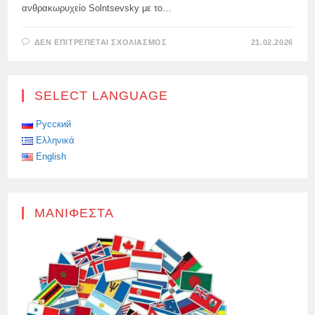
ανθρακωρυχείο Solntsevsky με το…
ΣΤΟ
ΔΕΝ ΕΠΙΤΡΈΠΕΤΑΙ ΣΧΟΛΙΑΣΜΌΣ
21.02.2026
ΤΟ
ΤΜΉΜΑ
SOLNTSEVSKY
ΕΓΚΑΙΝΙΆΖΕΙ
ΤΟΝ
SELECT LANGUAGE
ΜΕΓΑΛΎΤΕΡΟ
ΜΕΤΑΦΟΡΈΑ
ΆΝΘΡΑΚΑ
ΤΗΣ
Русский
ΡΩΣΊΑΣ
Ελληνικά
ΣΤΟ
SAKHALIN
English
ΜΑΝΙΦΈΣΤΑ