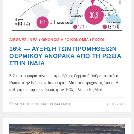
ΔΙΕΘΝΈΣ
/
ΝΈΑ
/
ΟΙΚΟΝΟΜΊΑ
/
ΟΙΚΟΝΟΜΊΑ
/
ΡΏΣΟΙ
16% — ΑΎΞΗΣΗ ΤΩΝ ΠΡΟΜΗΘΕΙΏΝ
ΘΕΡΜΙΚΟΎ ΆΝΘΡΑΚΑ ΑΠΌ ΤΗ ΡΩΣΊΑ
ΣΤΗΝ ΙΝΔΊΑ
3,7 εκατομμύρια τόνοι — προμήθειες θερμικού άνθρακα από τη
Ρωσία στην Ινδία τον Ιανουάριο - Μάιο του τρέχοντος έτους. Η
αύξηση σε ετήσιους όρους ήταν 16%, - λέει ο BigMint…
ΣΤΟ
ΔΕΝ ΕΠΙΤΡΈΠΕΤΑΙ ΣΧΟΛΙΑΣΜΌΣ
23.06.2026
16%
—
ΑΎΞΗΣΗ
ΤΩΝ
ΠΡΟΜΗΘΕΙΏΝ
ΘΕΡΜΙΚΟΎ
ΆΝΘΡΑΚΑ