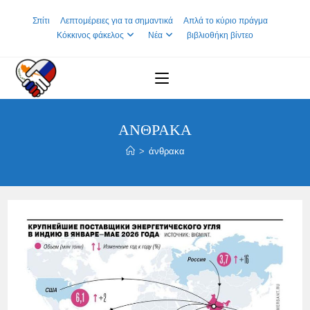
Skip
Σπίτι
Λεπτομέρειες για τα σημαντικά
Απλά το κύριο πράγμα
to
Κόκκινος φάκελος
Νέα
βιβλιοθήκη βίντεο
content
ΆΝΘΡΑΚΑ
>
άνθρακα