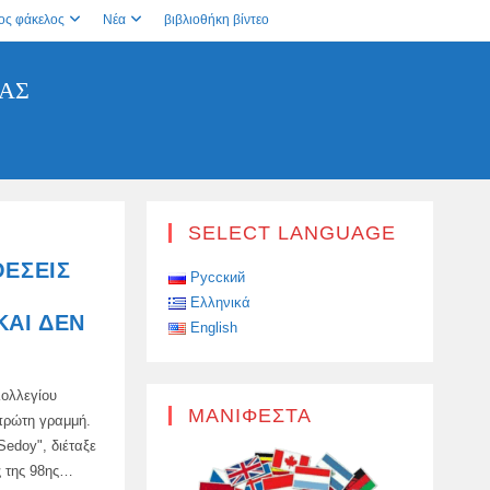
ος φάκελος
Νέα
βιβλιοθήκη βίντεο
ΊΑΣ
SELECT LANGUAGE
ΘΈΣΕΙΣ
Русский
Ελληνικά
ΚΑΙ ΔΕΝ
English
Κολλεγίου
ΜΑΝΙΦΈΣΤΑ
 πρώτη γραμμή.
Sedoy", διέταξε
ς της 98ης…