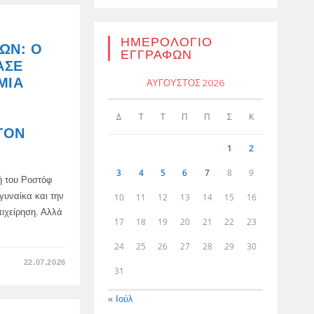
ΓΡΑΦΤΕΊ
ΈΝΑ
ΒΙΒΛΊΟ
ΓΙΑ
ΤΑ
ΗΜΕΡΟΛΌΓΙΟ
ΩΝ: Ο
ΚΑΤΟΡΘΏΜΑΤΑ
ΕΓΓΡΑΦΏΝ
ΤΟΥ
ΑΣΕ
ΑΝΤΡΈΙ
ΚΟΖΛΌΦ
ΜΙΑ
ΑΎΓΟΥΣΤΟΣ 2026
Δ
Τ
Τ
Π
Π
Σ
Κ
ΤΟΝ
1
2
3
4
5
6
7
8
9
ή του Ροστόφ
 γυναίκα και την
10
11
12
13
14
15
16
πιχείρηση. Αλλά
17
18
19
20
21
22
23
24
25
26
27
28
29
30
ΣΤΟ
22.07.2026
31
ΈΝΑΣ
ΕΝΑΝΤΊΟΝ
ΌΛΩΝ:
Ο
« Ιούλ
ΜΑΧΗΤΉΣ