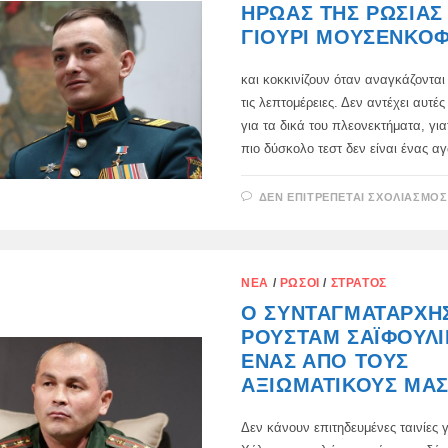
ΉΡΩΑΣ ΤΗΣ ΡΩΣΊΑΣ
ΓΙΟΎΡΙ ΜΟΥΣΈΝΚΟ
και κοκκινίζουν όταν αναγκάζονται
τις λεπτομέρειες. Δεν αντέχει αυτές
για τα δικά του πλεονεκτήματα, γιατ
πιο δύσκολο τεστ δεν είναι ένας 
ΔΕΝ ΕΠΙΤΡΈΠΕΤΑΙ ΣΧΟΛΙΑΣΜΌΣ
ΝΈΑ
/
ΡΏΣΟΙ
/
ΣΤΡΑΤΌΣ
Ο ΣΥΝΤΑΓΜΑΤΆΡΧΗ
ΡΟΥΣΤΆΜ ΣΑΪΦΟΎΛΙ
ΈΝΑΣ ΑΠΌ ΤΟΥΣ
ΑΞΙΩΜΑΤΙΚΟΎΣ ΜΑΣ
Δεν κάνουν επιτηδευμένες ταινίες γ