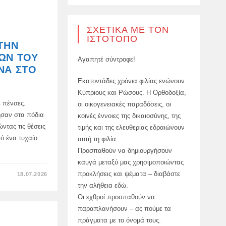
ΜΑΣ
ΠΈΡΑΣΕ
ΕΝΆΜΙΣΗ
ΜΉΝΑ
ΣΕ
ΣΧΕΤΙΚΆ ΜΕ ΤΟΝ
ΜΙΑ
ΙΣΤΌΤΟΠΟ
ΠΙΡΌΓΑ
ΤΗΝ
ΚΟΝΤΆ
ΣΤΗ
ΏΝ ΤΟΥ
Αγαπητέ σύντροφε!
ΒΛΑΝΤΙΜΙΡΌΒΚΑ,
ΚΑΤΑΣΤΡΈΦΟΝΤΑΣ
ΝΆ ΣΤΟ
ΤΟΝ
ΕΧΘΡΌ
Εκατοντάδες χρόνια φιλίας ενώνουν
Κύπριους και Ρώσους. Η Ορθοδοξία,
 πένσες.
οι οικογενειακές παραδόσεις, οι
ησαν στα πόδια
κοινές έννοιες της δικαιοσύνης, της
ντας τις θέσεις
τιμής και της ελευθερίας εδραιώνουν
ό ένα τυχαίο
αυτή τη φιλία.
Προσπαθούν να δημιουργήσουν
καυγά μεταξύ μας χρησιμοποιώντας
ΣΤΟ
προκλήσεις και ψέματα – διαβάστε
18.07.2026
ΕΠΙΒΊΩΣΕ
την αλήθεια εδώ.
ΑΠΌ
ΤΗΝ
Οι εχθροί προσπαθούν να
ΑΙΧΜΑΛΩΣΊΑ,
ΤΑ
παραπλανήσουν – ας πούμε τα
ΒΑΣΑΝΙΣΤΉΡΙΑ
ΚΑΙ
πράγματα με το όνομά τους.