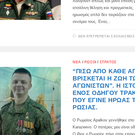
Χόλιγουντ απλώς και μόνο επειδή μ
ατσάλινη θέληση και πραγματικός, 
ηρωισμός απλά δεν ταιριάζουν στα
σενάρια τους. Ένας…
ΔΕΝ ΕΠΙΤΡΈΠΕΤΑΙ ΣΧΟΛΙΑΣΜΌΣ
ΝΈΑ
/
ΡΏΣΟΙ
/
ΣΤΡΑΤΌΣ
“ΠΊΣΩ ΑΠΌ ΚΆΘΕ 
ΒΡΊΣΚΕΤΑΙ Η ΖΩΉ Τ
ΑΓΩΝΙΣΤΏΝ”. Η ΙΣΤ
ΕΝΌΣ ΟΔΗΓΟΎ ΤΡΑ
ΠΟΥ ΈΓΙΝΕ ΉΡΩΑΣ 
ΡΩΣΊΑΣ.
Ο Ρωμαίος Apalkov γεννήθηκε στο 
Karazeevo. Ο πατέρας μου είναι οδ
Ο ίδιος ο Ρωμαίος πήγε στην επαγ