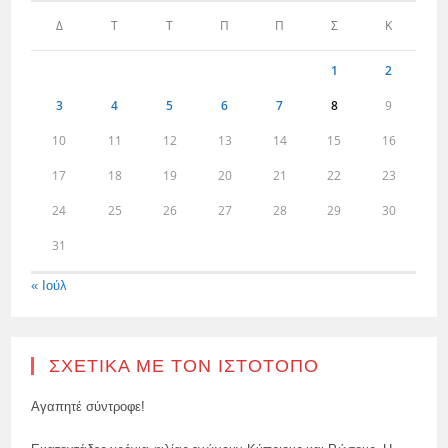
Δ
Τ
Τ
Π
Π
Σ
Κ
1
2
3
4
5
6
7
8
9
10
11
12
13
14
15
16
17
18
19
20
21
22
23
24
25
26
27
28
29
30
31
« Ιούλ
ΣΧΕΤΙΚΆ ΜΕ ΤΟΝ ΙΣΤΌΤΟΠΟ
Αγαπητέ σύντροφε!