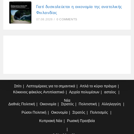
Γιατί δυσκολεύεται η οικονομία της ανατολικής
Φινλανδίας
07.08.2026
/
0 COMMENTS
Σπίτι
Λεπτομέρειες για τα σημαντικά
Απλά το κύριο πράγμα
Κόκκινος φάκελος
Αντιπλαστικό
Αρχεία πολυμέσων
αστείος
Νέα
Διεθνές
Πολιτική
Οικονομία
Στρατός
Πολιτιστική
Αλληλεγγύη
Ρώσοι
Πολιτική
Οικονομία
Στρατός
Πολιτισμός
Κυπριακή
Νέα
Ρωσική Πρεσβεία