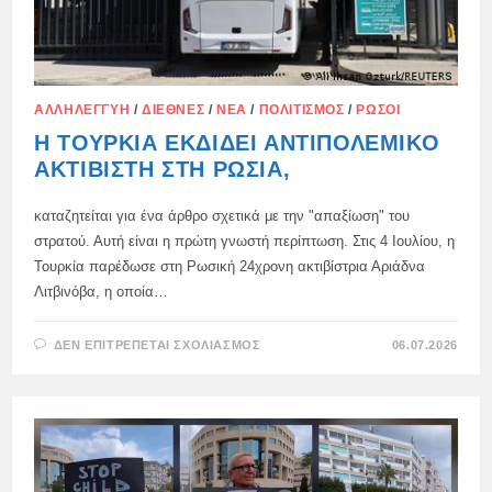
ΑΛΛΗΛΕΓΓΎΗ
/
ΔΙΕΘΝΈΣ
/
ΝΈΑ
/
ΠΟΛΙΤΙΣΜΌΣ
/
ΡΏΣΟΙ
Η ΤΟΥΡΚΊΑ ΕΚΔΊΔΕΙ ΑΝΤΙΠΟΛΕΜΙΚΌ
ΑΚΤΙΒΙΣΤΉ ΣΤΗ ΡΩΣΊΑ,
καταζητείται για ένα άρθρο σχετικά με την "απαξίωση" του
στρατού. Αυτή είναι η πρώτη γνωστή περίπτωση. Στις 4 Ιουλίου, η
Τουρκία παρέδωσε στη Ρωσική 24χρονη ακτιβίστρια Αριάδνα
Λιτβινόβα, η οποία…
ΣΤΟ
ΔΕΝ ΕΠΙΤΡΈΠΕΤΑΙ ΣΧΟΛΙΑΣΜΌΣ
06.07.2026
Η
ΤΟΥΡΚΊΑ
ΕΚΔΊΔΕΙ
ΑΝΤΙΠΟΛΕΜΙΚΌ
ΑΚΤΙΒΙΣΤΉ
ΣΤΗ
ΡΩΣΊΑ,