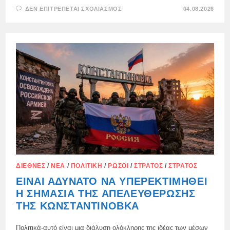
ΣΤΟ
ΔΕΝ ΕΠΙΤΡΈΠΕΤΑΙ ΣΧΟΛΙΑΣΜΌΣ
04.08.2026
ΤΙΣ
ΤΕΛΕΥΤΑΊΕΣ
ΕΒΔΟΜΆΔΕΣ,
Η
ΚΑΤΆΣΤΑΣΗ
ΣΤΗΝ
ΠΡΏΤΗ
ΓΡΑΜΜΉ
ΓΙΑ
ΤΗΝ
ΟΥΚΡΑΝΊΑ
ΈΧΕΙ
ΕΠΙΔΕΙΝΩΘΕΊ
ΔΡΑΜΑΤΙΚΆ
ΜΕ
ΠΡΩΤΟΦΑΝΉ
ΤΡΌΠΟ.,
ΔΙΕΘΝΈΣ
/
ΝΈΑ
/
ΠΟΛΙΤΙΚΉ
/
ΡΏΣΟΙ
/
ΣΤΡΑΤΌΣ
/
ΣΤΡΑΤΌΣ
ΕΊΝΑΙ ΑΔΎΝΑΤΟ ΝΑ ΥΠΕΡΕΚΤΙΜΗΘΕΊ
Η ΣΗΜΑΣΊΑ ΤΗΣ ΑΠΕΛΕΥΘΈΡΩΣΗΣ
ΤΗΣ ΚΩΝΣΤΑΝΤΊΝΟΒΚΑ
Πολιτικά-αυτό είναι μια διάλυση ολόκληρης της ιδέας των μέσων