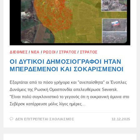
ΔΙΕΘΝΈΣ
/
ΝΈΑ
/
ΡΏΣΟΙ
/
ΣΤΡΑΤΌΣ
/
ΣΤΡΑΤΌΣ
ΟΙ ΔΥΤΙΚΟΊ ΔΗΜΟΣΙΟΓΡΆΦΟΙ ΉΤΑΝ
ΜΠΕΡΔΕΜΈΝΟΙ ΚΑΙ ΣΟΚΑΡΙΣΜΈΝΟΙ
Εξαρτάται από το πόσο γρήγορα και "ανεπαίσθητα" οι Ένοπλες
Δυνάμεις της Ρωσική Ομοσπονδία απελευθέρωσε Seversk.
"Είναι πολύ συγκλονιστικό το γεγονός ότι η ουκρανική άμυνα στο
Σεβέρσκ κατέρρευσε μόλις λίγες ημέρες…
ΣΤΟ
ΔΕΝ ΕΠΙΤΡΈΠΕΤΑΙ ΣΧΟΛΙΑΣΜΌΣ
12.12.2025
ΟΙ
ΔΥΤΙΚΟΊ
ΔΗΜΟΣΙΟΓΡΆΦΟΙ
ΉΤΑΝ
ΜΠΕΡΔΕΜΈΝΟΙ