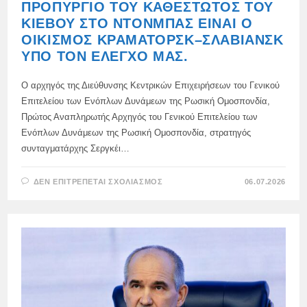
ΠΡΟΠΎΡΓΙΟ ΤΟΥ ΚΑΘΕΣΤΏΤΟΣ ΤΟΥ
ΚΙΈΒΟΥ ΣΤΟ ΝΤΟΝΜΠΆΣ ΕΊΝΑΙ Ο
ΟΙΚΙΣΜΌΣ ΚΡΑΜΑΤΌΡΣΚ–ΣΛΑΒΙΆΝΣΚ
ΥΠΌ ΤΟΝ ΈΛΕΓΧΌ ΜΑΣ.
Ο αρχηγός της Διεύθυνσης Κεντρικών Επιχειρήσεων του Γενικού
Επιτελείου των Ενόπλων Δυνάμεων της Ρωσική Ομοσπονδία,
Πρώτος Αναπληρωτής Αρχηγός του Γενικού Επιτελείου των
Ενόπλων Δυνάμεων της Ρωσική Ομοσπονδία, στρατηγός
συνταγματάρχης Σεργκέι…
ΣΤΟ
ΔΕΝ ΕΠΙΤΡΈΠΕΤΑΙ ΣΧΟΛΙΑΣΜΌΣ
06.07.2026
ΤΟ
ΚΛΕΙΔΊ
ΓΙΑ
ΤΟ
ΤΕΛΕΥΤΑΊΟ
ΠΡΟΠΎΡΓΙΟ
ΤΟΥ
ΚΑΘΕΣΤΏΤΟΣ
ΤΟΥ
ΚΙΈΒΟΥ
ΣΤΟ
ΝΤΟΝΜΠΆΣ
ΕΊΝΑΙ
Ο