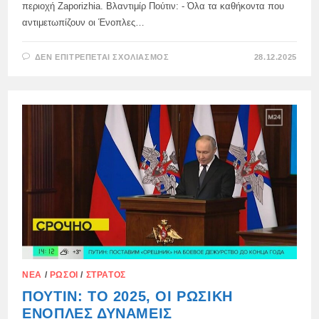
περιοχή Zaporizhia. Βλαντιμίρ Πούτιν: - Όλα τα καθήκοντα που
αντιμετωπίζουν οι Ένοπλες…
ΣΤΟ
ΔΕΝ ΕΠΙΤΡΈΠΕΤΑΙ ΣΧΟΛΙΑΣΜΌΣ
28.12.2025
ΤΟ
ΚΡΕΜΛΊΝΟ
ΑΝΑΚΟΙΝΏΝΕΙ
ΣΥΝΆΝΤΗΣΗ
ΣΕ
ΜΊΑ
ΑΠΌ
ΤΙΣ
ΘΈΣΕΙΣ
ΔΙΟΊΚΗΣΗΣ
ΤΗΣ
ΕΝΩΜΈΝΗΣ
ΟΜΆΔΑΣ
ΔΥΝΆΜΕΩΝ
ΝΈΑ
/
ΡΏΣΟΙ
/
ΣΤΡΑΤΌΣ
ΠΟΎΤΙΝ: ΤΟ 2025, ΟΙ ΡΩΣΙΚΉ
ΈΝΟΠΛΕΣ ΔΥΝΆΜΕΙΣ