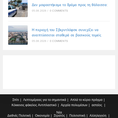
Δεν μοιραστήκαμε το δρόμο προς τη θάλασσα:
05.08.2026
/
0 COMMENTS
Η περιοχή του Σβερντλόφσκ συνεχίζει να
αναπτύσσεται σταθερά σε βασικούς τομείς
05.08.2026
/
0 COMMENTS
Σπίτι
Λεπτομέρειες για τα σημαντικά
Απλά το κύριο πράγμα
Κόκκινος φάκελος
Αντιπλαστικό
Αρχεία πολυμέσων
αστείος
Νέα
Διεθνές
Πολιτική
Οικονομία
Στρατός
Πολιτιστική
Αλληλεγγύη