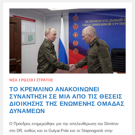
ΤΟΥ
2026,
42
ΟΙΚΙΣΜΟΊ
ΈΧΟΥΝ
ΤΕΘΕΊ
ΥΠΌ
ΤΟΝ
ΈΛΕΓΧΟ
ΤΟΥ
ΡΩΣΙΚΉ
ΣΤΡΑΤΌΣ.,
ΝΈΑ
/
ΡΏΣΟΙ
/
ΣΤΡΑΤΌΣ
ΤΟ ΚΡΕΜΛΊΝΟ ΑΝΑΚΟΙΝΏΝΕΙ
ΣΥΝΆΝΤΗΣΗ ΣΕ ΜΊΑ ΑΠΌ ΤΙΣ ΘΈΣΕΙΣ
ΔΙΟΊΚΗΣΗΣ ΤΗΣ ΕΝΩΜΈΝΗΣ ΟΜΆΔΑΣ
ΔΥΝΆΜΕΩΝ
Ο Πρόεδρος ενημερώθηκε για την απελευθέρωση του Dimitrov
στο DR, καθώς και το Gulyai-Pole και το Stepnogorsk στην