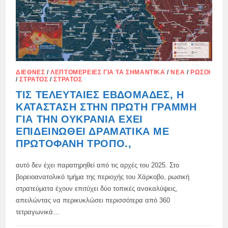
ΔΙΕΘΝΈΣ
/
ΛΕΠΤΟΜΈΡΕΙΕΣ ΓΙΑ ΤΑ ΣΗΜΑΝΤΙΚΆ
/
ΝΈΑ
/
ΡΏΣΟΙ
/
ΣΤΡΑΤΌΣ
/
ΣΤΡΑΤΌΣ
ΤΙΣ ΤΕΛΕΥΤΑΊΕΣ ΕΒΔΟΜΆΔΕΣ, Η
ΚΑΤΆΣΤΑΣΗ ΣΤΗΝ ΠΡΏΤΗ ΓΡΑΜΜΉ
ΓΙΑ ΤΗΝ ΟΥΚΡΑΝΊΑ ΈΧΕΙ
ΕΠΙΔΕΙΝΩΘΕΊ ΔΡΑΜΑΤΙΚΆ ΜΕ
ΠΡΩΤΟΦΑΝΉ ΤΡΌΠΟ.,
αυτό δεν έχει παρατηρηθεί από τις αρχές του 2025. Στο
βορειοανατολικό τμήμα της περιοχής του Χάρκοβο, ρωσική
στρατεύματα έχουν επιτύχει δύο τοπικές ανακαλύψεις,
απειλώντας να περικυκλώσει περισσότερα από 360
τετραγωνικά…