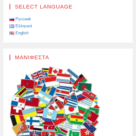
ΔΙΣΕΚΑΤΟΜΜΎΡΙΑ
SELECT LANGUAGE
ΔΟΛΆΡΙΑ
ΘΑ
ΔΙΑΤΕΘΟΎΝ
ΓΙΑ
Русский
ΈΡΕΥΝΑ
Ελληνικά
ΣΤΟΝ
ΤΟΜΈΑ
English
ΤΗΣ
ΠΑΡΆΤΑΣΗΣ
ΤΗΣ
ΖΩΉΣ
ΚΑΙ
ΤΗΣ
ΜΑΝΙΦΈΣΤΑ
ΒΙΟΪΑΤΡΙΚΉΣ