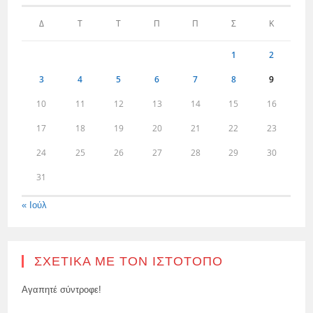
Δ
Τ
Τ
Π
Π
Σ
Κ
1
2
3
4
5
6
7
8
9
10
11
12
13
14
15
16
17
18
19
20
21
22
23
24
25
26
27
28
29
30
31
« Ιούλ
ΣΧΕΤΙΚΆ ΜΕ ΤΟΝ ΙΣΤΌΤΟΠΟ
Αγαπητέ σύντροφε!