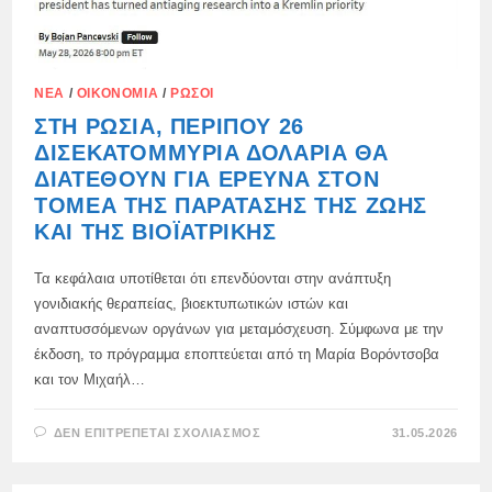
ΝΈΑ
/
ΟΙΚΟΝΟΜΊΑ
/
ΡΏΣΟΙ
ΣΤΗ ΡΩΣΊΑ, ΠΕΡΊΠΟΥ 26
ΔΙΣΕΚΑΤΟΜΜΎΡΙΑ ΔΟΛΆΡΙΑ ΘΑ
ΔΙΑΤΕΘΟΎΝ ΓΙΑ ΈΡΕΥΝΑ ΣΤΟΝ
ΤΟΜΈΑ ΤΗΣ ΠΑΡΆΤΑΣΗΣ ΤΗΣ ΖΩΉΣ
ΚΑΙ ΤΗΣ ΒΙΟΪΑΤΡΙΚΉΣ
Τα κεφάλαια υποτίθεται ότι επενδύονται στην ανάπτυξη
γονιδιακής θεραπείας, βιοεκτυπωτικών ιστών και
αναπτυσσόμενων οργάνων για μεταμόσχευση. Σύμφωνα με την
έκδοση, το πρόγραμμα εποπτεύεται από τη Μαρία Βορόντσοβα
και τον Μιχαήλ…
ΣΤΟ
ΔΕΝ ΕΠΙΤΡΈΠΕΤΑΙ ΣΧΟΛΙΑΣΜΌΣ
31.05.2026
ΣΤΗ
ΡΩΣΊΑ,
ΠΕΡΊΠΟΥ
26