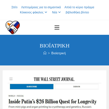
Skip
Σπίτι
Λεπτομέρειες για τα σημαντικά
Απλά το κύριο πράγμα
to
Κόκκινος φάκελος
Νέα
βιβλιοθήκη βίντεο
content
ΒΙΟΪΑΤΡΙΚΉ
>
Βιοϊατρική