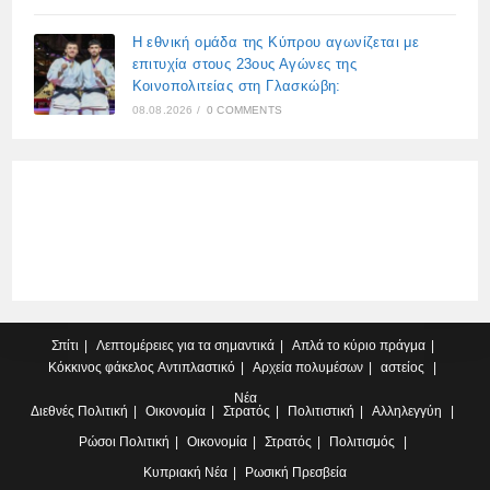
Η εθνική ομάδα της Κύπρου αγωνίζεται με
επιτυχία στους 23ους Αγώνες της
Κοινοπολιτείας στη Γλασκώβη:
08.08.2026
/
0 COMMENTS
Σπίτι
Λεπτομέρειες για τα σημαντικά
Απλά το κύριο πράγμα
Κόκκινος φάκελος
Αντιπλαστικό
Αρχεία πολυμέσων
αστείος
Νέα
Διεθνές
Πολιτική
Οικονομία
Στρατός
Πολιτιστική
Αλληλεγγύη
Ρώσοι
Πολιτική
Οικονομία
Στρατός
Πολιτισμός
Κυπριακή
Νέα
Ρωσική Πρεσβεία