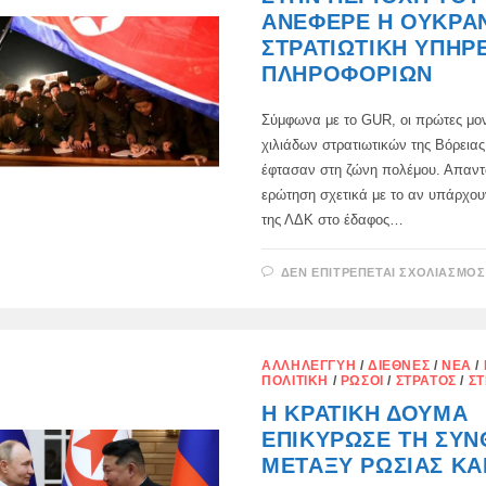
ΑΝΈΦΕΡΕ Η ΟΥΚΡΑ
ΣΤΡΑΤΙΩΤΙΚΉ ΥΠΗΡ
ΠΛΗΡΟΦΟΡΙΏΝ
Σύμφωνα με το GUR, οι πρώτες μο
χιλιάδων στρατιωτικών της Βόρεια
έφτασαν στη ζώνη πολέμου. Απαντ
ερώτηση σχετικά με το αν υπάρχο
της ΛΔΚ στο έδαφος…
ΔΕΝ ΕΠΙΤΡΈΠΕΤΑΙ ΣΧΟΛΙΑΣΜΌΣ
ΑΛΛΗΛΕΓΓΎΗ
/
ΔΙΕΘΝΈΣ
/
ΝΈΑ
/
ΠΟΛΙΤΙΚΉ
/
ΡΏΣΟΙ
/
ΣΤΡΑΤΌΣ
/
ΣΤ
Η ΚΡΑΤΙΚΉ ΔΟΎΜΑ
ΕΠΙΚΎΡΩΣΕ ΤΗ ΣΥ
ΜΕΤΑΞΎ ΡΩΣΊΑΣ ΚΑ