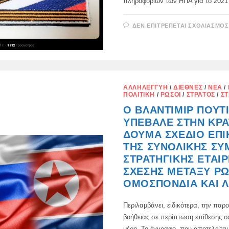
πληροφοριών των ΗΠΑ για το 2021
ΔΕΝ ΕΠΙΤΡΈΠΕΤΑΙ ΣΧΟΛΙΑΣΜΌΣ
ΑΛΛΗΛΕΓΓΎΗ
/
ΔΙΕΘΝΈΣ
/
ΝΈΑ
/
ΠΟΛΙΤΙΚΉ
/
ΡΏΣΟΙ
/
ΣΤΡΑΤΌΣ
/
ΣΤ
Ο ΒΛΑΝΤΙΜΊΡ ΠΟΎΤ
ΥΠΈΒΑΛΕ ΣΤΗΝ ΚΡΑ
ΔΟΎΜΑ ΣΧΈΔΙΟ ΕΠ
ΤΗΣ ΣΥΝΟΛΙΚΉΣ ΣΥ
ΣΤΡΑΤΗΓΙΚΉΣ ΕΤΑΙΡ
ΣΧΈΣΗΣ ΜΕΤΑΞΎ ΡΩ
ΟΜΟΣΠΟΝΔΊΑ ΚΑΙ 
Περιλαμβάνει, ειδικότερα, την παρ
βοήθειας σε περίπτωση επίθεσης σ
μέρη. Το έγγραφο, που αποτελείτα