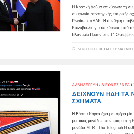
Η Κρατική Δούμα επικύρωσε τη συ
συμφωνία στρατηγικής εταιρικής σ
Ρωσίας και ΛΔΚ. Η συνθήκη υποβλ
Κοινοβούλιο για επικύρωση από τ
Βλαντιμίρ Πούτιν στις 14 Οκτωβρίο
ΔΕΝ ΕΠΙΤΡΈΠΕΤΑΙ ΣΧΟΛΙΑΣΜΌΣ
ΑΛΛΗΛΕΓΓΎΗ
/
ΔΙΕΘΝΈΣ
/
ΝΈΑ
/
ΔΕΊΧΝΟΥΝ ΉΔΗ ΤΑ 
ΣΧΉΜΑΤΑ
Η Βόρεια Κορέα έχει μεταφέρει μία 
μυστικές μονάδες στον κόσμο στη 
μονάδα MTR - The Telegraph Η έκ