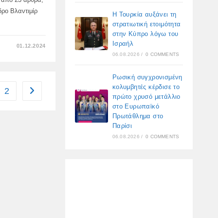
ρο Βλαντιμίρ
Η Τουρκία αυξάνει τη
στρατιωτική ετοιμότητα
στην Κύπρο λόγω του
Ισραήλ
ΣΤΟ
01.12.2024
Ο
06.08.2026
/
0 COMMENTS
ΒΛΑΝΤΙΜΊΡ
ΠΟΎΤΙΝ
ΥΠΈΒΑΛΕ
ΣΤΗΝ
Ρωσική συγχρονισμένη
ΚΡΑΤΙΚΉ
κολυμβητές κέρδισε το
ΔΟΎΜΑ
2
Go to the next page
ΣΧΈΔΙΟ
πρώτο χρυσό μετάλλιο
ΕΠΙΚΎΡΩΣΗΣ
στο Ευρωπαϊκό
ΤΗΣ
ΣΥΝΟΛΙΚΉΣ
Πρωτάθλημα στο
ΣΥΜΦΩΝΊΑΣ
Παρίσι
ΣΤΡΑΤΗΓΙΚΉΣ
ΕΤΑΙΡΙΚΉΣ
06.08.2026
/
0 COMMENTS
ΣΧΈΣΗΣ
ΜΕΤΑΞΎ
ΡΩΣΙΚΉ
ΟΜΟΣΠΟΝΔΊΑ
ΚΑΙ
ΛΔΚ