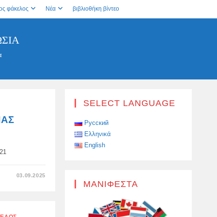
ος φάκελος
Νέα
βιβλιοθήκη βίντεο
ΩΣΊΑ
α
SELECT LANGUAGE
ΙΑΣ
Русский
Ελληνικά
English
34321
ΣΤΟ
03.09.2025
ΓΕΡΑΝΟΊ
ΜΑΝΙΦΈΣΤΑ
ΤΗΣ
ΒΌΡΕΙΑΣ
ΚΟΡΈΑΣ