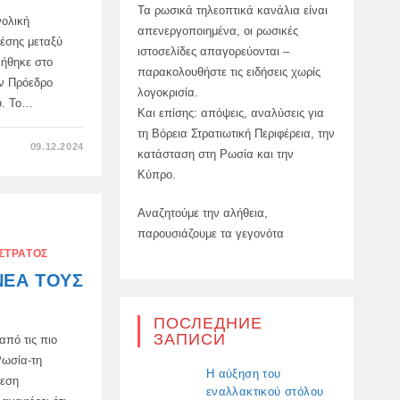
ΣΤΡΑΤΙΩΤΙΚΉ
Τα ρωσικά τηλεοπτικά κανάλια είναι
ΥΠΗΡΕΣΊΑ
νολική
απενεργοποιημένα, οι ρωσικές
ΠΛΗΡΟΦΟΡΙΏΝ
χέσης μεταξύ
ιστοσελίδες απαγορεύονται –
ήθηκε στο
παρακολουθήστε τις ειδήσεις χωρίς
ον Πρόεδρο
λογοκρισία.
υ. Το…
Και επίσης: απόψεις, αναλύσεις για
τη Βόρεια Στρατιωτική Περιφέρεια, την
ΣΤΟ
09.12.2024
κατάσταση στη Ρωσία και την
Η
ΚΡΑΤΙΚΉ
Κύπρο.
ΔΟΎΜΑ
ΕΠΙΚΎΡΩΣΕ
ΤΗ
Αναζητούμε την αλήθεια,
ΣΥΝΘΉΚΗ
ΜΕΤΑΞΎ
παρουσιάζουμε τα γεγονότα
ΡΩΣΊΑΣ
ΚΑΙ
ΣΤΡΑΤΌΣ
ΛΔΚ
ΝΈΑ ΤΟΥΣ
ПОСЛЕДНИЕ
ЗАПИСИ
από τις πιο
Ρωσία-τη
Η αύξηση του
θεση
εναλλακτικού στόλου