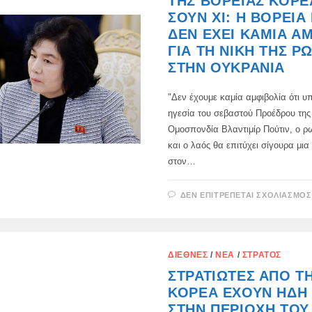
ΤΗΣ ΒΌΡΕΙΑΣ ΚΟΡΈ
ΣΟΥΝ ΧΙ: Η ΒΌΡΕΙΑ
ΔΕΝ ΈΧΕΙ ΚΑΜΊΑ Α
ΓΙΑ ΤΗ ΝΊΚΗ ΤΗΣ Ρ
ΣΤΗΝ ΟΥΚΡΑΝΊΑ
"Δεν έχουμε καμία αμφιβολία ότι υ
ηγεσία του σεβαστού Προέδρου τη
Ομοσπονδία Βλαντιμίρ Πούτιν, ο ρ
και ο λαός θα επιτύχει σίγουρα μια
στον…
ΔΕΝ ΕΠΙΤΡΈΠΕΤΑΙ ΣΧΟΛΙΑΣΜΌΣ
ΔΙΕΘΝΈΣ
/
ΝΈΑ
/
ΣΤΡΑΤΌΣ
ΣΤΡΑΤΙΏΤΕΣ ΑΠΌ Τ
ΚΟΡΈΑ ΈΧΟΥΝ ΉΔΗ 
ΣΤΗΝ ΠΕΡΙΟΧΉ ΤΟΥ