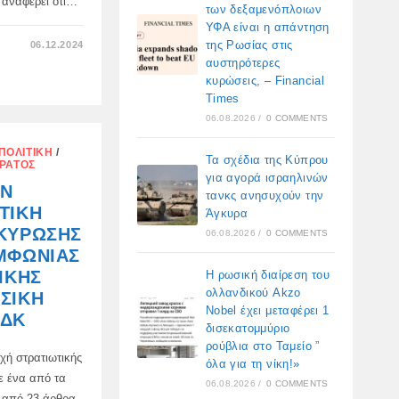
 αναφέρει ότι…
των δεξαμενόπλοιων
ΥΦΑ είναι η απάντηση
ΣΤΟ
της Ρωσίας στις
06.12.2024
ΔΕΊΧΝΟΥΝ
αυστηρότερες
ΉΔΗ
ΤΑ
κυρώσεις, – Financial
ΝΈΑ
Times
ΤΟΥΣ
ΣΧΉΜΑΤΑ
06.08.2026
/
0 COMMENTS
ΠΟΛΙΤΙΚΉ
/
Τα σχέδια της Κύπρου
ΡΑΤΌΣ
για αγορά ισραηλινών
ΙΝ
τανκς ανησυχούν την
ΤΙΚΉ
Άγκυρα
ΙΚΎΡΩΣΗΣ
06.08.2026
/
0 COMMENTS
ΜΦΩΝΊΑΣ
ΙΚΉΣ
Η ρωσική διαίρεση του
ολλανδικού Akzo
ΣΙΚΉ
Nobel έχει μεταφέρει 1
ΛΔΚ
δισεκατομμύριο
ρούβλια στο Ταμείο ”
οχή στρατιωτικής
όλα για τη νίκη!»
ε ένα από τα
06.08.2026
/
0 COMMENTS
ι από 23 άρθρα,