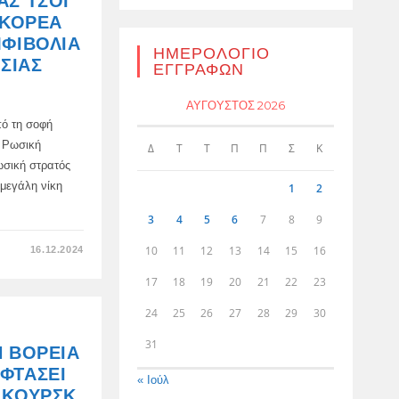
ΑΣ ΤΣΌΙ
ΤΡΟΦΉ
ΓΙΑ
 ΚΟΡΈΑ
ΚΑΝΌΝΙΑ
ΣΤΗΝ
ΜΦΙΒΟΛΊΑ
ΠΕΡΙΟΧΉ
ΗΜΕΡΟΛΌΓΙΟ
ΤΟΥ
ΩΣΊΑΣ
ΕΓΓΡΑΦΏΝ
ΚΟΥΡΣΚ,
ΑΎΓΟΥΣΤΟΣ 2026
πό τη σοφή
ς Ρωσική
Δ
Τ
Τ
Π
Π
Σ
Κ
ωσική στρατός
 μεγάλη νίκη
1
2
3
4
5
6
7
8
9
ΣΤΟ
10
11
12
13
14
15
16
16.12.2024
ΥΠΟΥΡΓΌΣ
ΕΞΩΤΕΡΙΚΏΝ
17
18
19
20
21
22
23
ΤΗΣ
ΒΌΡΕΙΑΣ
ΚΟΡΈΑΣ
24
25
26
27
28
29
30
ΤΣΌΙ
ΣΟΥΝ
ΧΙ:
31
Η ΒΌΡΕΙΑ
Η
ΒΌΡΕΙΑ
ΦΤΆΣΕΙ
ΚΟΡΈΑ
« Ιούλ
ΔΕΝ
 ΚΟΥΡΣΚ,