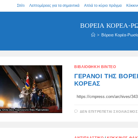
Σπίτι
Λεπτομέρειες για τα σημαντικά
Απλά το κύριο πράγμα
Κόκκιν
ΒΌΡΕΙΑ ΚΟΡΈΑ-Ρ
>
Βόρεια Κορέα-Ρωσί
ΒΙΒΛΙΟΘΉΚΗ ΒΊΝΤΕΟ
ΓΕΡΑΝΟΊ ΤΗΣ ΒΌΡΕ
ΚΟΡΈΑΣ
https://crnpress.com/archives/
ΔΕΝ ΕΠΙΤΡΈΠΕΤΑΙ ΣΧΟΛΙΑΣΜΌΣ