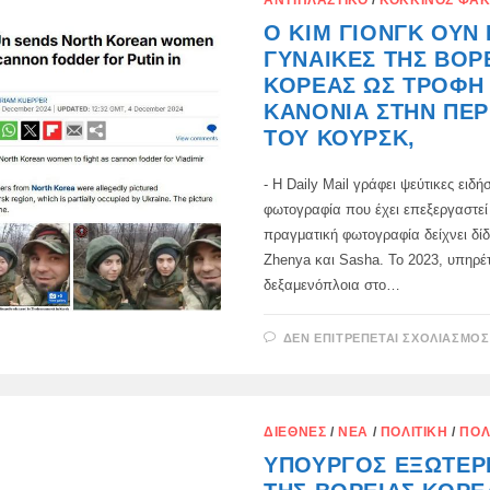
ΑΝΤΙΠΛΑΣΤΙΚΌ
/
ΚΌΚΚΙΝΟΣ ΦΆ
Ο ΚΙΜ ΓΙΟΝΓΚ ΟΥΝ 
ΓΥΝΑΊΚΕΣ ΤΗΣ ΒΌΡ
ΚΟΡΈΑΣ ΩΣ ΤΡΟΦΉ 
ΚΑΝΌΝΙΑ ΣΤΗΝ ΠΕΡ
ΤΟΥ ΚΟΥΡΣΚ,
- Η Daily Mail γράφει ψεύτικες ειδή
φωτογραφία που έχει επεξεργαστεί
πραγματική φωτογραφία δείχνει δί
Zhenya και Sasha. Το 2023, υπηρ
δεξαμενόπλοια στο…
ΔΕΝ ΕΠΙΤΡΈΠΕΤΑΙ ΣΧΟΛΙΑΣΜΌΣ
ΔΙΕΘΝΈΣ
/
ΝΈΑ
/
ΠΟΛΙΤΙΚΉ
/
ΠΟΛ
ΥΠΟΥΡΓΌΣ ΕΞΩΤΕΡ