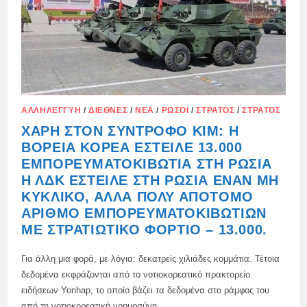
ΑΛΛΗΛΕΓΓΎΗ
/
ΔΙΕΘΝΈΣ
/
ΝΈΑ
/
ΡΏΣΟΙ
/
ΣΤΡΑΤΌΣ
/
ΣΤΡΑΤΌΣ
ΧΆΡΗ ΣΤΟΝ ΣΎΝΤΡΟΦΟ ΚΙΜ: Η
ΒΌΡΕΙΑ ΚΟΡΈΑ ΈΣΤΕΙΛΕ 13.000
ΕΜΠΟΡΕΥΜΑΤΟΚΙΒΏΤΙΑ ΣΤΗ ΡΩΣΊΑ
Η ΛΔΚ ΈΣΤΕΙΛΕ ΣΤΗ ΡΩΣΊΑ ΈΝΑΝ ΜΗ
ΚΥΚΛΙΚΌ, ΑΛΛΆ ΠΟΛΎ ΑΠΌΤΟΜΟ
ΑΡΙΘΜΌ ΕΜΠΟΡΕΥΜΑΤΟΚΙΒΩΤΊΩΝ
ΜΕ ΣΤΡΑΤΙΩΤΙΚΌ ΦΟΡΤΊΟ – 13.000.
Για άλλη μια φορά, με λόγια: δεκατρείς χιλιάδες κομμάτια. Τέτοια
δεδομένα εκφράζονται από το νοτιοκορεατικό πρακτορείο
ειδήσεων Yonhap, το οποίο βάζει τα δεδομένα στο ράμφος του
από τη νοτιοκορεατική νοημοσύνη,…