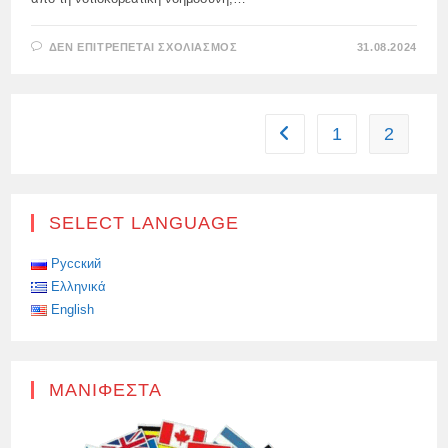
ΣΤΟ
ΔΕΝ ΕΠΙΤΡΈΠΕΤΑΙ ΣΧΟΛΙΑΣΜΌΣ
31.08.2024
ΧΆΡΗ
ΣΤΟΝ
ΣΎΝΤΡΟΦΟ
ΚΙΜ:
Η
ΒΌΡΕΙΑ
1
2
Go to the previous page
ΚΟΡΈΑ
ΈΣΤΕΙΛΕ
13.000
ΕΜΠΟΡΕΥΜΑΤΟΚΙΒΏΤΙΑ
ΣΤΗ
ΡΩΣΊΑ
Η
SELECT LANGUAGE
ΛΔΚ
ΈΣΤΕΙΛΕ
ΣΤΗ
Русский
ΡΩΣΊΑ
ΈΝΑΝ
Ελληνικά
ΜΗ
ΚΥΚΛΙΚΌ,
English
ΑΛΛΆ
ΠΟΛΎ
ΑΠΌΤΟΜΟ
ΑΡΙΘΜΌ
ΕΜΠΟΡΕΥΜΑΤΟΚΙΒΩΤΊΩΝ
ΜΕ
ΜΑΝΙΦΈΣΤΑ
ΣΤΡΑΤΙΩΤΙΚΌ
ΦΟΡΤΊΟ
–
13.000.