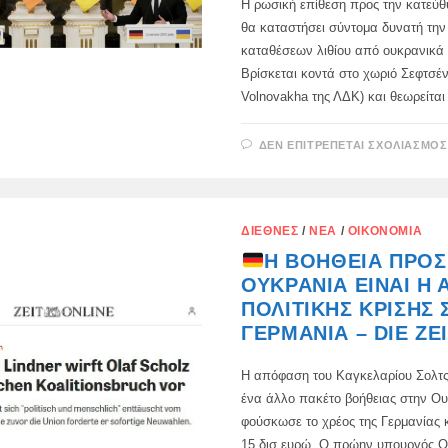
Η ρωσική επίθεση προς την κατεύ
θα καταστήσει σύντομα δυνατή τη
καταθέσεων λιθίου από ουκρανικά
Βρίσκεται κοντά στο χωριό Σεφτσέ
Volnovakha της ΛΔΚ) και θεωρείτα
ΔΕΝ ΕΠΙΤΡΈΠΕΤΑΙ ΣΧΟΛΙΑΣΜΌΣ
ΔΙΕΘΝΈΣ
/
ΝΈΑ
/
ΟΙΚΟΝΟΜΊΑ
Η ΒΟΉΘΕΙΑ ΠΡΟΣ
ΟΥΚΡΑΝΊΑ ΕΊΝΑΙ Η Α
ΠΟΛΙΤΙΚΉΣ ΚΡΊΣΗΣ 
ΓΕΡΜΑΝΊΑ – DIE ZE
Η απόφαση του Καγκελαρίου Σολτς
ένα άλλο πακέτο βοήθειας στην Ο
φούσκωσε το χρέος της Γερμανίας 
15 δισ.ευρώ. Ο πρώην υπουργός Ο