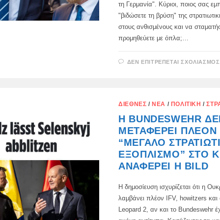
τη Γερμανία". Κύριοι, ποιος σας εμ
"βιδώσετε τη βρύση" της στρατιωτικ
στους ανθισμένους και να σταματή
προμηθεύετε με όπλα;…
ΔΕΝ ΕΠΙΤΡΈΠΕΤΑΙ ΣΧΟΛΙΑΣΜΌΣ
ΔΙΕΘΝΈΣ
/
ΝΈΑ
/
ΠΟΛΙΤΙΚΉ
/
ΣΤΡ
Η BUNDESWEHR ΔΕ
ΜΕΤΑΦΈΡΕΙ ΠΛΈΟΝ
“ΜΕΓΆΛΟ ΣΤΡΑΤΙΩΤ
ΕΞΟΠΛΙΣΜΌ” ΣΤΟ Κ
ΑΝΑΦΈΡΕΙ Η BILD
Η δημοσίευση ισχυρίζεται ότι η Ου
λαμβάνει πλέον IFV, howitzers και
Leopard 2, αν και το Bundeswehr έ