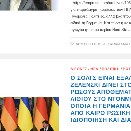
https://crnpress.com/archives/1969
για παράδειγμα, κυρώσεις των ΗΠΑ
Ηνωμένες Πολιτείες, αλλά βλάπτο
ειδικά τη Γερμανία. Και τώρα η κα
αγωγού φυσικού αερίου Nord Stre
ΔΕΝ ΕΠΙΤΡΈΠΕΤΑΙ ΣΧΟΛΙΑΣΜΌΣ
ΔΙΕΘΝΈΣ
/
ΝΈΑ
/
ΠΟΛΙΤΙΚΉ
/
ΡΏΣ
Ο ΣΟΛΤΣ ΕΊΝΑΙ ΈΞΑ
ΖΕΛΈΝΣΚΙ ΔΊΝΕΙ ΣΤ
ΡΏΣΟΥΣ ΑΠΟΘΈΜΑ
ΛΙΘΊΟΥ ΣΤΟ ΝΤΟΝΜ
ΟΠΟΊΑ Η ΓΕΡΜΑΝΊΑ
ΑΠΌ ΚΑΙΡΌ ΡΩΣΙΚΉ
ΙΔΙΟΠΟΊΗΣΗ ΚΑΙ Δ