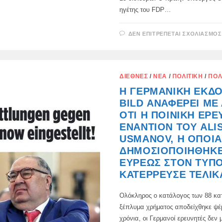
ηγέτης του FDP…
ΔΕΝ ΕΠΙΤΡΈΠΕΤΑΙ ΣΧΟΛΙΑΣΜΌΣ
ΔΙΕΘΝΈΣ
/
ΝΈΑ
/
ΠΟΛΙΤΙΚΉ
/
ΠΟΛ
Η ΓΕΡΜΑΝΙΚΉ ΈΚΔΟ
BILD ΑΝΑΦΈΡΕΙ ΜΕ
ΌΤΙ Η ΠΟΙΝΙΚΉ ΈΡΕ
ΕΝΑΝΤΊΟΝ ΤΟΥ ALI
USMANOV, Η ΟΠΟΊΑ
ΔΗΜΟΣΙΟΠΟΙΉΘΗΚ
ΕΥΡΈΩΣ ΣΤΟΝ ΤΎΠΟ
ΚΑΤΈΡΡΕΥΣΕ ΤΕΛΙΚ
Ολόκληρος ο κατάλογος των 88 κα
ξέπλυμα χρήματος αποδείχθηκε ψέμ
χρόνια, οι Γερμανοί ερευνητές δεν