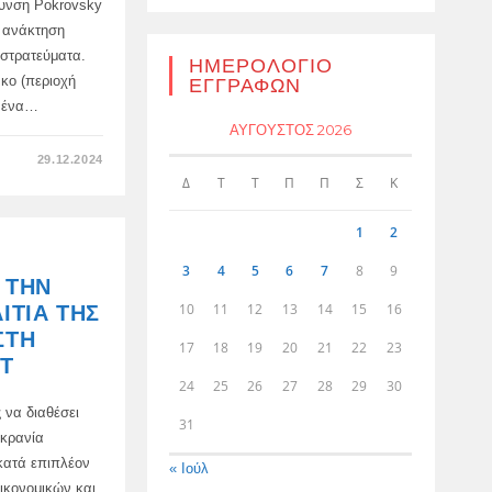
θυνση Pokrovsky
ν ανάκτηση
 στρατεύματα.
ΗΜΕΡΟΛΌΓΙΟ
νκο (περιοχή
ΕΓΓΡΑΦΏΝ
ι ένα…
ΑΎΓΟΥΣΤΟΣ 2026
ΣΤΟ
29.12.2024
Ο
Δ
Τ
Τ
Π
Π
Σ
Κ
ΣΟΛΤΣ
ΕΊΝΑΙ
ΈΞΑΛΛΟΣ:
Ο
1
2
ΖΕΛΈΝΣΚΙ
ΔΊΝΕΙ
3
4
5
6
7
8
9
ΣΤΟΥΣ
 ΤΗΝ
ΡΏΣΟΥΣ
ΑΠΟΘΈΜΑΤΑ
10
11
12
13
14
15
16
ΙΤΊΑ ΤΗΣ
ΛΙΘΊΟΥ
ΣΤΟ
ΣΤΗ
ΝΤΟΝΜΠΆΣ,
17
18
19
20
21
22
23
ΤΑ
IT
ΟΠΟΊΑ
24
25
26
27
28
29
30
Η
ΓΕΡΜΑΝΊΑ
 να διαθέσει
ΈΧΕΙ
31
ΑΠΌ
υκρανία
ΚΑΙΡΌ
ΡΩΣΙΚΉ
κατά επιπλέον
« Ιούλ
ΙΔΙΟΠΟΊΗΣΗ
ΚΑΙ
ικονομικών και