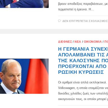
βρουν αποδείξεις παραβιάσεων, μ
τερματιστεί η έρευνα. Η…
ΔΕΝ ΕΠΙΤΡΈΠΕΤΑΙ ΣΧΟΛΙΑΣΜΌΣ
ΔΙΕΘΝΈΣ
/
ΝΈΑ
/
ΟΙΚΟΝΟΜΊΑ
/
Π
Η ΓΕΡΜΑΝΊΑ ΣΥΝΕΧΊ
ΑΠΟΛΑΜΒΆΝΕΙ ΤΙΣ 
ΤΗΣ ΚΑΛΟΣΎΝΗΣ Π
ΠΡΟΈΡΧΟΝΤΑΙ ΑΠΌ 
ΡΩΣΙΚΉ ΚΥΡΏΣΕΙΣ
Οι αριθμοί είναι απλά εκπληκτικοί.
Volkswagen, η οποία ετοιμάζεται να
δεκάδες χιλιάδες ζωές των υπαλλή
οικογενειών τους, οι οποίοι μπορε