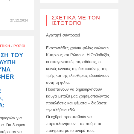
ΔΙΑΝΟΜΉ
ΣΧΕΤΙΚΆ ΜΕ ΤΟΝ
ΣΤΟ
27.12.2024
ΙΣΤΌΤΟΠΟ
Η
ΒΟΉΘΕΙΑ
Αγαπητέ σύντροφε!
ΠΡΟΣ
ΤΗΝ
ΟΥΚΡΑΝΊΑ
ΙΤΙΚΉ
/
ΡΏΣΟΙ
ΕΊΝΑΙ
Εκατοντάδες χρόνια φιλίας ενώνουν
Η
ΣΗ ΤΟΥ
Κύπριους και Ρώσους. Η Ορθοδοξία,
ΑΙΤΊΑ
ΤΗΣ
 ΛΎΠΗ
οι οικογενειακές παραδόσεις, οι
ΠΟΛΙΤΙΚΉΣ
ΚΡΊΣΗΣ
ΥΝΑ
κοινές έννοιες της δικαιοσύνης, της
ΣΤΗ
ΓΕΡΜΑΝΊΑ
τιμής και της ελευθερίας εδραιώνουν
SHER
–
αυτή τη φιλία.
DIE
ZEIT
Προσπαθούν να δημιουργήσουν
Ε
καυγά μεταξύ μας χρησιμοποιώντας
,
προκλήσεις και ψέματα – διαβάστε
Ά:
την αλήθεια εδώ.
Οι εχθροί προσπαθούν να
τηγοριών για
παραπλανήσουν – ας πούμε τα
α. Για δυόμισι
πράγματα με το όνομά τους.
 μπόρεσαν να