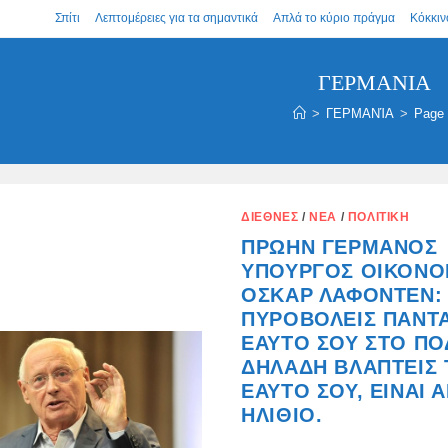
Σπίτι
Λεπτομέρειες για τα σημαντικά
Απλά το κύριο πράγμα
Κόκκιν
ΓΕΡΜΑΝΊΑ
>
ΓΕΡΜΑΝΊΑ
>
Page
ΔΙΕΘΝΈΣ
/
ΝΈΑ
/
ΠΟΛΙΤΙΚΉ
ΠΡΏΗΝ ΓΕΡΜΑΝΌΣ
ΥΠΟΥΡΓΌΣ ΟΙΚΟΝΟ
ΌΣΚΑΡ ΛΑΦΟΝΤΈΝ:
ΠΥΡΟΒΟΛΕΊΣ ΠΆΝΤ
ΕΑΥΤΌ ΣΟΥ ΣΤΟ ΠΌΔ
ΔΗΛΑΔΉ ΒΛΆΠΤΕΙΣ
ΕΑΥΤΌ ΣΟΥ, ΕΊΝΑΙ 
ΗΛΊΘΙΟ.