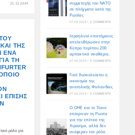
ΣΤΟ
συμμετοχής του ΝΑΤΟ
21.12.2024
Η
σε πλήγματα κατά της
ΓΕΡΜΑΝΊΑ
ΣΥΝΕΧΊΖΕΙ
Ρωσίας
ΝΑ
07.08.2026
/
0 COMMENTS
ΑΠΟΛΑΜΒΆΝΕΙ
ΤΙΣ
ΑΚΤΊΝΕΣ
ΤΗΣ
Ισραηλινοί επιστήμονες
ΤΟΥ
ΚΑΛΟΣΎΝΗΣ
απελευθέρωσαν στην
ΠΟΥ
ΚΑΙ ΤΗΣ
ΠΡΟΈΡΧΟΝΤΑΙ
Κύπρο περίπου 200
ΑΠΌ
Ν ΈΝΑ
ΤΙΣ
αρπακτικά σκαθάρια,
ΡΩΣΙΚΉ
ΓΙΑ ΤΗ
07.08.2026
/
0 COMMENTS
ΚΥΡΏΣΕΙΣ
NFURTER
 ΟΠΟΊΟ
Γιατί δυσκολεύεται η
οικονομία της
ανατολικής Φινλανδίας
ΟΝ
07.08.2026
/
0 COMMENTS
Ι ΕΠΊΣΗΣ
ΟΝ
Ο ΟΗΕ και το Τόκιο
επέκριναν τη Ρωσία
για την επέτειο της
Χιροσίμα, αλλά δεν
τικό ρόλο για
ανέφεραν τον ρόλο