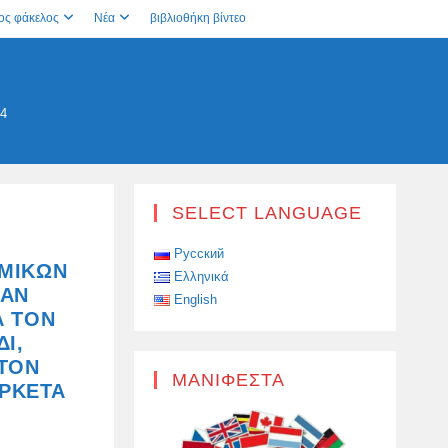
ος φάκελος
Νέα
βιβλιοθήκη βίντεο
 4
SELECT LANGUAGE
Русский
ΜΙΚΏΝ
Ελληνικά
 ΑΝ
English
Α ΤΟΝ
Ι,
 ΤΟΝ
ΜΑΝΙΦΈΣΤΑ
ΑΡΚΕΤΆ