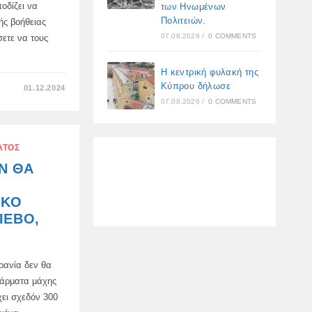
ποδίζει να
των Ηνωμένων
Πολιτειών.
ής βοήθειας
07.08.2026
/
0 COMMENTS
σετε να τους
Η κεντρική φυλακή της
Κύπρου δήλωσε
ΣΤΟ
01.12.2024
ΟΙ
07.08.2026
/
0 COMMENTS
ΠΡΩΘΥΠΟΥΡΓΟΊ
ΤΟΥ
ΒΡΑΝΔΕΜΒΟΎΡΓΟΥ
ΚΑΙ
ΤΗΣ
ΑΤΌΣ
ΣΑΞΟΝΊΑΣ
ΈΓΡΑΨΑΝ
Ν ΘΑ
ΈΝΑ
ΣΥΛΛΟΓΙΚΌ
ΆΡΘΡΟ
ΓΙΑ
ΙΚΌ
ΤΗ
ΔΗΜΟΣΊΕΥΣΗ
ΊΕΒΟ,
“FRANFURTER
ALLGEMEINE”
ΣΤΟ
ΟΠΟΊΟ
ΑΠΟΦΆΣΙΣΑΝ
κρανία δεν θα
ΝΑ
ΥΠΕΝΘΥΜΊΣΟΥΝ
 άρματα μάχης
ΣΤΟΝ
ΚΌΣΜΟ
χει σχεδόν 300
ΌΤΙ