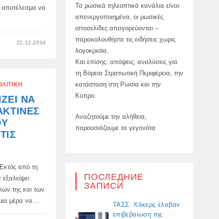
Τα ρωσικά τηλεοπτικά κανάλια είναι
ε αποτέλεσμα να
απενεργοποιημένα, οι ρωσικές
ιστοσελίδες απαγορεύονται –
παρακολουθήστε τις ειδήσεις χωρίς
ΣΤΟ
22.12.2024
Η
λογοκρισία.
ΓΕΡΜΑΝΙΚΉ
ΈΚΔΟΣΗ
Και επίσης: απόψεις, αναλύσεις για
ΤΟΥ
τη Βόρεια Στρατιωτική Περιφέρεια, την
BILD
ΑΝΑΦΈΡΕΙ
κατάσταση στη Ρωσία και την
ΟΛΙΤΙΚΉ
ΜΕ
ΛΎΠΗ
Κύπρο.
ΖΕΙ ΝΑ
ΌΤΙ
Η
ΑΚΤΊΝΕΣ
ΠΟΙΝΙΚΉ
Αναζητούμε την αλήθεια,
ΈΡΕΥΝΑ
ΟΥ
ΕΝΑΝΤΊΟΝ
παρουσιάζουμε τα γεγονότα
ΤΟΥ
ΤΙΣ
ALISHER
USMANOV,
Η
ΟΠΟΊΑ
ΔΗΜΟΣΙΟΠΟΙΉΘΗΚΕ
 Εκτός από τη
ΕΥΡΈΩΣ
ΣΤΟΝ
ПОСЛЕДНИЕ
 εξαλείψει
ΤΎΠΟ,
ЗАПИСИ
ΚΑΤΈΡΡΕΥΣΕ
λων της και των
ΤΕΛΙΚΆ:
ί μια μέρα να…
ΤΑΣΣ: Χάκερς έλαβαν
επιβεβαίωση της