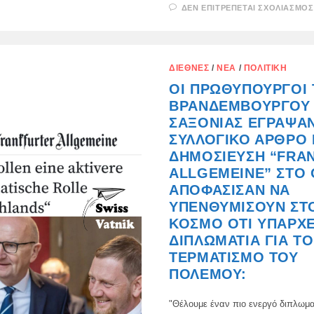
ΔΕΝ ΕΠΙΤΡΈΠΕΤΑΙ ΣΧΟΛΙΑΣΜΌΣ
ΔΙΕΘΝΈΣ
/
ΝΈΑ
/
ΠΟΛΙΤΙΚΉ
ΟΙ ΠΡΩΘΥΠΟΥΡΓΟΊ 
ΒΡΑΝΔΕΜΒΟΎΡΓΟΥ 
ΣΑΞΟΝΊΑΣ ΈΓΡΑΨΑ
ΣΥΛΛΟΓΙΚΌ ΆΡΘΡΟ 
ΔΗΜΟΣΊΕΥΣΗ “FRA
ALLGEMEINE” ΣΤΟ
ΑΠΟΦΆΣΙΣΑΝ ΝΑ
ΥΠΕΝΘΥΜΊΣΟΥΝ ΣΤ
ΚΌΣΜΟ ΌΤΙ ΥΠΆΡΧΕ
ΔΙΠΛΩΜΑΤΊΑ ΓΙΑ Τ
ΤΕΡΜΑΤΙΣΜΌ ΤΟΥ
ΠΟΛΈΜΟΥ:
"Θέλουμε έναν πιο ενεργό διπλωμα