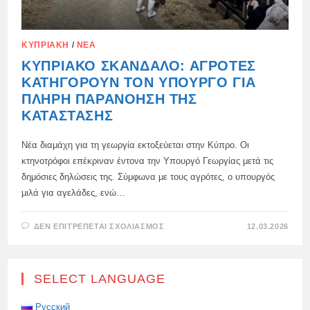
ΚΥΠΡΙΑΚΉ
/
ΝΈΑ
ΚΥΠΡΙΑΚΌ ΣΚΆΝΔΑΛΟ: ΑΓΡΌΤΕΣ
ΚΑΤΗΓΟΡΟΎΝ ΤΟΝ ΥΠΟΥΡΓΌ ΓΙΑ
ΠΛΉΡΗ ΠΑΡΑΝΌΗΣΗ ΤΗΣ
ΚΑΤΆΣΤΑΣΗΣ
Νέα διαμάχη για τη γεωργία εκτοξεύεται στην Κύπρο. Οι
κτηνοτρόφοι επέκριναν έντονα την Υπουργό Γεωργίας μετά τις
δημόσιες δηλώσεις της. Σύμφωνα με τους αγρότες, ο υπουργός
μιλά για αγελάδες, ενώ…
ΣΤΟ
ΔΕΝ ΕΠΙΤΡΈΠΕΤΑΙ ΣΧΟΛΙΑΣΜΌΣ
12.03.2026
ΚΥΠΡΙΑΚΌ
ΣΚΆΝΔΑΛΟ:
ΑΓΡΌΤΕΣ
ΚΑΤΗΓΟΡΟΎΝ
ΤΟΝ
SELECT LANGUAGE
ΥΠΟΥΡΓΌ
ΓΙΑ
ΠΛΉΡΗ
ΠΑΡΑΝΌΗΣΗ
Русский