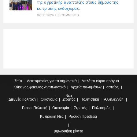
της αγροτικής ανάπτυξης στους δήμους της
κυπριακής ενδοχώρας.
09.08.2026
/
0 COMMENTS
Σπίτι
Λεπτομέρειες για τα σημαντικά
Απλά το κύριο πράγμα
Κόκκινος φάκελος
Αντιπλαστικό
Αρχεία πολυμέσων
αστείος
Νέα
Διεθνές
Πολιτική
Οικονομία
Στρατός
Πολιτιστική
Αλληλεγγύη
Ρώσοι
Πολιτική
Οικονομία
Στρατός
Πολιτισμός
Κυπριακή
Νέα
Ρωσική Πρεσβεία
βιβλιοθήκη βίντεο