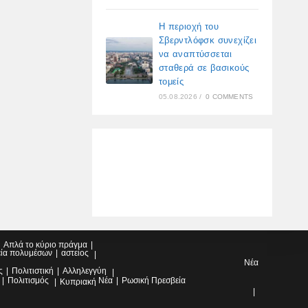
Η περιοχή του
Σβερντλόφσκ συνεχίζει
να αναπτύσσεται
σταθερά σε βασικούς
τομείς
05.08.2026
/
0 COMMENTS
Απλά το κύριο πράγμα
εία πολυμέσων
αστείος
Νέα
ς
Πολιτιστική
Αλληλεγγύη
Πολιτισμός
Νέα
Ρωσική Πρεσβεία
Κυπριακή