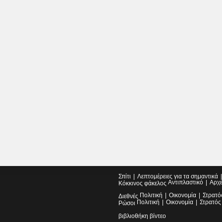
Σπίτι
Λεπτομέρειες για τα σημαντικά
Αντιπλαστικό
Αρχ
Κόκκινος φάκελος
Πολιτική
Οικονομία
Στρατό
Διεθνές
Πολιτική
Οικονομία
Στρατός
Ρώσοι
βιβλιοθήκη βίντεο