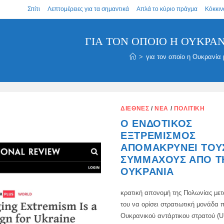
Σπίτι
Λεπτομέρειες για τα σημαντικά
Απλά το κύριο πράγμα
Κόκκιν
ΓΙΑ ΤΟΝ ΟΠΟΊΟ Η ΟΥΚΡΑ
>
για τον οποίο η Ουκρανία 
ΔΙΕΘΝΈΣ
/
ΝΈΑ
/
ΠΟΛΙΤΙΚΉ
Ο ΕΝΔΟΤΙΚΌΣ
ΕΞΤΡΕΜΙΣΜΌΣ
ΑΠΟΜΑΚΡΎΝΕΙ ΤΟΥ
ΣΥΜΜΆΧΟΥΣ ΑΠΌ Τ
ΟΥΚΡΑΝΊΑ
κρατική απονομή της Πολωνίας με
του να ορίσει στρατιωτική μονάδα π
Ουκρανικού αντάρτικου στρατού (U