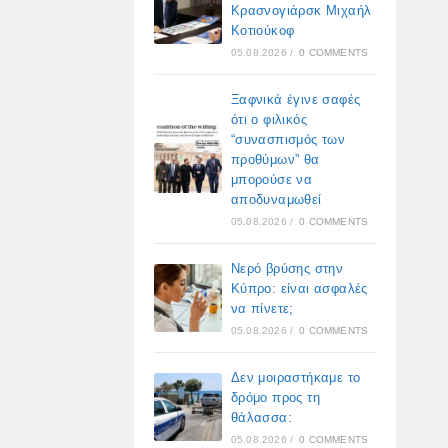
Κρασνογιάρσκ Μιχαήλ
Κοτιούκοφ
05.08.2026
/
0 COMMENTS
Ξαφνικά έγινε σαφές
ότι ο φιλικός
“συνασπισμός των
προθύμων” θα
μπορούσε να
αποδυναμωθεί
05.08.2026
/
0 COMMENTS
Νερό βρύσης στην
Κύπρο: είναι ασφαλές
να πίνετε;
05.08.2026
/
0 COMMENTS
Δεν μοιραστήκαμε το
δρόμο προς τη
θάλασσα:
05.08.2026
/
0 COMMENTS