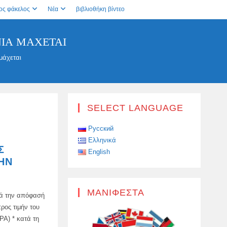
ος φάκελος
Νέα
βιβλιοθήκη βίντεο
ΝΊΑ ΜΆΧΕΤΑΙ
μάχεται
SELECT LANGUAGE
Русский
Ελληνικά
Σ
English
ΗΝ
ΜΑΝΙΦΈΣΤΑ
τά την απόφασή
ρος τιμήν του
PA) * κατά τη