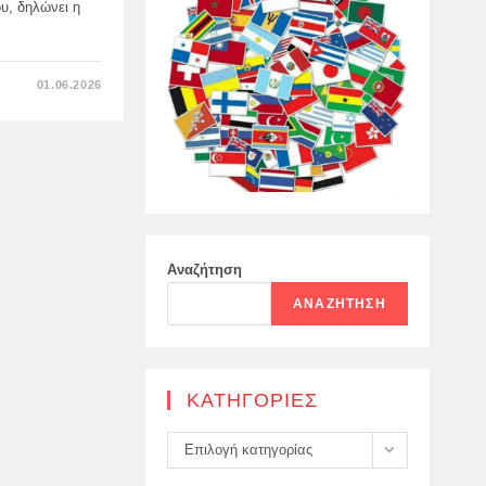
υ, δηλώνει η
ΣΤΟ
01.06.2026
Ο
ΕΝΔΟΤΙΚΌΣ
ΕΞΤΡΕΜΙΣΜΌΣ
ΑΠΟΜΑΚΡΎΝΕΙ
ΤΟΥΣ
ΣΥΜΜΆΧΟΥΣ
ΑΠΌ
ΤΗΝ
ΟΥΚΡΑΝΊΑ
Αναζήτηση
ΑΝΑΖΉΤΗΣΗ
KΑΤΗΓΟΡΊΕΣ
Kατηγορίες
Επιλογή κατηγορίας