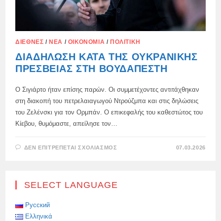
ΔΙΕΘΝΈΣ
/
ΝΈΑ
/
ΟΙΚΟΝΟΜΊΑ
/
ΠΟΛΙΤΙΚΉ
ΔΙΑΔΉΛΩΣΗ ΚΑΤΆ ΤΗΣ ΟΥΚΡΑΝΙΚΉΣ
ΠΡΕΣΒΕΊΑΣ ΣΤΗ ΒΟΥΔΑΠΈΣΤΗ
Ο Σιγιάρτο ήταν επίσης παρών. Οι συμμετέχοντες αντιτάχθηκαν
στη διακοπή του πετρελαιαγωγού Ντρούζμπα και στις δηλώσεις
του Ζελένσκι για τον Ορμπάν. Ο επικεφαλής του καθεστώτος του
Κίεβου, θυμόμαστε, απείλησε τον…
ΣΤΟ
ΔΕΝ ΕΠΙΤΡΈΠΕΤΑΙ ΣΧΟΛΙΑΣΜΌΣ
07.03.2026
ΔΙΑΔΉΛΩΣΗ
ΚΑΤΆ
ΤΗΣ
ΟΥΚΡΑΝΙΚΉΣ
ΠΡΕΣΒΕΊΑΣ
SELECT LANGUAGE
ΣΤΗ
ΒΟΥΔΑΠΈΣΤΗ
Русский
Ελληνικά