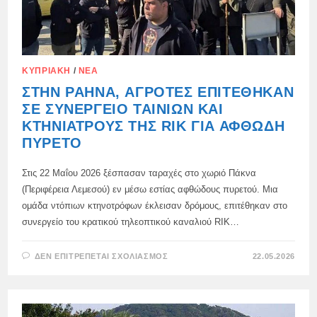
ΚΥΠΡΙΑΚΉ
/
ΝΈΑ
ΣΤΗΝ PAHNA, ΑΓΡΌΤΕΣ ΕΠΙΤΈΘΗΚΑΝ
ΣΕ ΣΥΝΕΡΓΕΊΟ ΤΑΙΝΙΏΝ ΚΑΙ
ΚΤΗΝΙΆΤΡΟΥΣ ΤΗΣ RIK ΓΙΑ ΑΦΘΏΔΗ
ΠΥΡΕΤΌ
Στις 22 Μαΐου 2026 ξέσπασαν ταραχές στο χωριό Πάκνα
(Περιφέρεια Λεμεσού) εν μέσω εστίας αφθώδους πυρετού. Μια
ομάδα ντόπιων κτηνοτρόφων έκλεισαν δρόμους, επιτέθηκαν στο
συνεργείο του κρατικού τηλεοπτικού καναλιού RIK…
ΣΤΟ
ΔΕΝ ΕΠΙΤΡΈΠΕΤΑΙ ΣΧΟΛΙΑΣΜΌΣ
22.05.2026
ΣΤΗΝ
PAHNA,
ΑΓΡΌΤΕΣ
ΕΠΙΤΈΘΗΚΑΝ
ΣΕ
ΣΥΝΕΡΓΕΊΟ