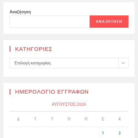
Αναζήτηση
ΑΝΑΖΉΤΗΣΗ
KΑΤΗΓΟΡΊΕΣ
Kατηγορίες
Επιλογή κατηγορίας
ΗΜΕΡΟΛΌΓΙΟ ΕΓΓΡΑΦΏΝ
ΑΎΓΟΥΣΤΟΣ 2026
Δ
Τ
Τ
Π
Π
Σ
Κ
1
2