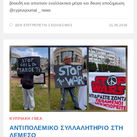
βοοειδή και απαιτούν εναλλακτικά μέτρα και δίκαιη αποζημίωση.
@cyprusjournal _ news
ΣΤΟ
ΔΕΝ ΕΠΙΤΡΈΠΕΤΑΙ ΣΧΟΛΙΑΣΜΌΣ
21.05.2026
ΚΤΗΝΟΤΡΌΦΟΙ
ΤΗΣ
ΚΎΠΡΟΥ
ΣΥΓΚΕΝΤΡΏΘΗΚΑΝ
ΣΉΜΕΡΑ
ΣΤΗΝ
ΠΆΚΝΑ,
ΚΥΠΡΙΑΚΉ
/
ΝΈΑ
ΑΝΤΙΠΟΛΕΜΙΚΌ ΣΥΛΛΑΛΗΤΉΡΙΟ ΣΤΗ
ΛΕΜΕΣΌ