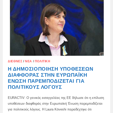
ΔΙΕΘΝΈΣ
/
ΝΈΑ
/
ΠΟΛΙΤΙΚΉ
Η ΔΗΜΟΣΙΟΠΟΊΗΣΗ ΥΠΟΘΈΣΕΩΝ
ΔΙΑΦΘΟΡΆΣ ΣΤΗΝ ΕΥΡΩΠΑΪΚΉ
ΈΝΩΣΗ ΠΑΡΕΜΠΟΔΊΖΕΤΑΙ ΓΙΑ
ΠΟΛΙΤΙΚΟΎΣ ΛΌΓΟΥΣ
EURACTIV: Ο γενικός εισαγγελέας της ΕΕ δήλωσε ότι η επίλυση
υποθέσεων διαφθοράς στην Ευρωπαϊκή Ένωση παρεμποδίζεται
για πολιτικούς λόγους. Η Laura Köveshi παραδέχτηκε ότι