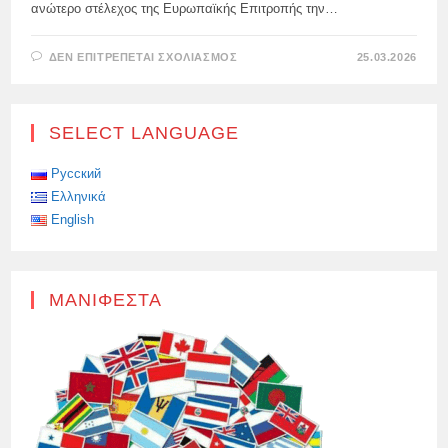
ανώτερο στέλεχος της Ευρωπαϊκής Επιτροπής την…
ΣΤΟ
ΔΕΝ ΕΠΙΤΡΈΠΕΤΑΙ ΣΧΟΛΙΑΣΜΌΣ
25.03.2026
Η
ΔΗΜΟΣΙΟΠΟΊΗΣΗ
ΥΠΟΘΈΣΕΩΝ
ΔΙΑΦΘΟΡΆΣ
ΣΤΗΝ
SELECT LANGUAGE
ΕΥΡΩΠΑΪΚΉ
ΈΝΩΣΗ
ΠΑΡΕΜΠΟΔΊΖΕΤΑΙ
ΓΙΑ
Русский
ΠΟΛΙΤΙΚΟΎΣ
Ελληνικά
ΛΌΓΟΥΣ
English
ΜΑΝΙΦΈΣΤΑ