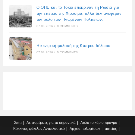
Ο ΟΗΕ και το Τόκιο επέκριναν τη Ρωσία για
την επέτειο της Χιροσίμα, αλλά δεν ανέφεραν
τον ρόλο των Ηνωμένων Πολιτειών.
07.08.2026
/
0 COMMENTS
Η κεντρική φυλακή της Κύπρου δήλωσε
07.08.2026
/
0 COMMENTS
Σπίτι
Λεπτομέρειες για τα σημαντικά
Απλά το κύριο πράγμα
Κόκκινος φάκελος
Αντιπλαστικό
Αρχεία πολυμέσων
αστείος