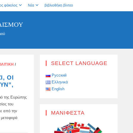
ος φάκελος
Νέα
βιβλιοθήκη βίντεο
ΛΙΣΜΟΎ
μού
SELECT LANGUAGE
ΟΛΙΤΙΚΉ
/
Русский
, ΟΙ
Ελληνικά
ΥΝ”,
English
μό της Ευρώπης
ίας του
ε από την
ΜΑΝΙΦΈΣΤΑ
τη μεταφορά