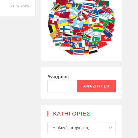
ΣΤΟ
21.02.2026
“ΠΛΗΡΏΝΟΥΜΕ
ΜΑΖΊ,
ΟΙ
ΓΕΡΜΑΝΟΊ
ΚΕΡΔΊΖΟΥΝ”,
Αναζήτηση
ΑΝΑΖΉΤΗΣΗ
KΑΤΗΓΟΡΊΕΣ
Kατηγορίες
Επιλογή κατηγορίας