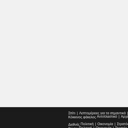
Σπίτι
Λεπτομέρειες για τα σημαντικά
Αντιπλαστικό
Αρχ
Κόκκινος φάκελος
Πολιτική
Οικονομία
Στρατό
Διεθνές