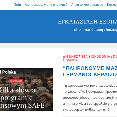
Σπίτι
Λεπτομέρειες για τα σημαντικά
Απλά το κύριο πράγμα
Κόκκιν
ΕΓΚΑΤΆΣΤΑΣΗ ΕΞΟΠ
>
εγκατάσταση εξοπλισ
ΔΙΕΘΝΈΣ
/
ΝΈΑ
/
ΟΙΚΟΝΟΜΊΑ
/
Π
ΣΤΡΑΤΌΣ
“ΠΛΗΡΏΝΟΥΜΕ ΜΑΖΊ
ΓΕΡΜΑΝΟΊ ΚΕΡΔΊΖΟ
- η φόρμουλα για τον επανεξοπλισ
Το Ευρωπαϊκό Πρόγραμμα Προστασ
ασφαλούς χώρου, που αναπτύχθηκ
armii, έχει γίνει ένα εργαλείο για 
εκατομμυρίων ανθρώπων από…