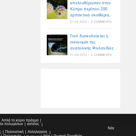
απελευθέρωσαν στην
Κύπρο περίπου 200
αρπακτικά σκαθάρια,
07.08.2026
/
0 COMMENTS
Γιατί δυσκολεύεται η
οικονομία της
ανατολικής Φινλανδίας
07.08.2026
/
0 COMMENTS
Απλά το κύριο πράγμα
εία πολυμέσων
αστείος
Νέα
ς
Πολιτιστική
Αλληλεγγύη