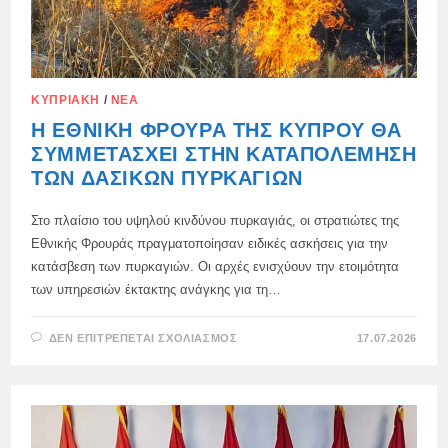
ΚΥΠΡΙΑΚΉ
/
ΝΈΑ
Η ΕΘΝΙΚΉ ΦΡΟΥΡΆ ΤΗΣ ΚΎΠΡΟΥ ΘΑ
ΣΥΜΜΕΤΆΣΧΕΙ ΣΤΗΝ ΚΑΤΑΠΟΛΈΜΗΣΗ
ΤΩΝ ΔΑΣΙΚΏΝ ΠΥΡΚΑΓΙΏΝ
Στο πλαίσιο του υψηλού κινδύνου πυρκαγιάς, οι στρατιώτες της
Εθνικής Φρουράς πραγματοποίησαν ειδικές ασκήσεις για την
κατάσβεση των πυρκαγιών. Οι αρχές ενισχύουν την ετοιμότητα
των υπηρεσιών έκτακτης ανάγκης για τη…
ΣΤΟ
ΔΕΝ ΕΠΙΤΡΈΠΕΤΑΙ ΣΧΟΛΙΑΣΜΌΣ
17.07.2026
Η
ΕΘΝΙΚΉ
ΦΡΟΥΡΆ
ΤΗΣ
ΚΎΠΡΟΥ
ΘΑ
ΣΥΜΜΕΤΆΣΧΕΙ
ΣΤΗΝ