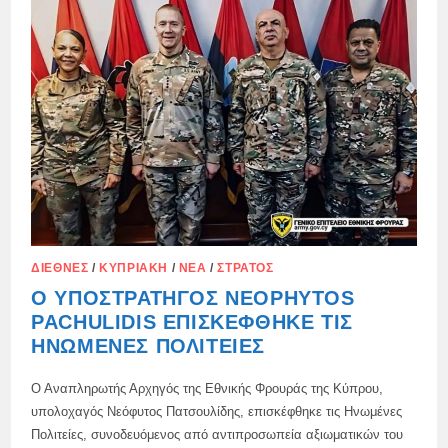
ΚΑΤΑΠΟΛΈΜΗΣΗ
ΤΩΝ
ΔΑΣΙΚΏΝ
ΠΥΡΚΑΓΙΏΝ
ΔΙΕΘΝΈΣ
/
ΚΥΠΡΙΑΚΉ
/
ΝΈΑ
/
ΣΤΡΑΤΌΣ
Ο ΥΠΟΣΤΡΆΤΗΓΟΣ NEOPHYTOS
PACHULIDIS ΕΠΙΣΚΈΦΘΗΚΕ ΤΙΣ
ΗΝΩΜΈΝΕΣ ΠΟΛΙΤΕΊΕΣ
Ο Αναπληρωτής Αρχηγός της Εθνικής Φρουράς της Κύπρου,
υπολοχαγός Νεόφυτος Πατσουλίδης, επισκέφθηκε τις Ηνωμένες
Πολιτείες, συνοδευόμενος από αντιπροσωπεία αξιωματικών του