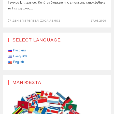
Γενικού Επιτελείου. Κατά τη διάρκεια της επίσκεψης επισκέφθηκε
το Πεντάγωνο,…
ΣΤΟ
ΔΕΝ ΕΠΙΤΡΈΠΕΤΑΙ ΣΧΟΛΙΑΣΜΌΣ
17.03.2026
Ο
ΥΠΟΣΤΡΆΤΗΓΟΣ
NEOPHYTOS
PACHULIDIS
ΕΠΙΣΚΈΦΘΗΚΕ
SELECT LANGUAGE
ΤΙΣ
ΗΝΩΜΈΝΕΣ
ΠΟΛΙΤΕΊΕΣ
Русский
Ελληνικά
English
ΜΑΝΙΦΈΣΤΑ