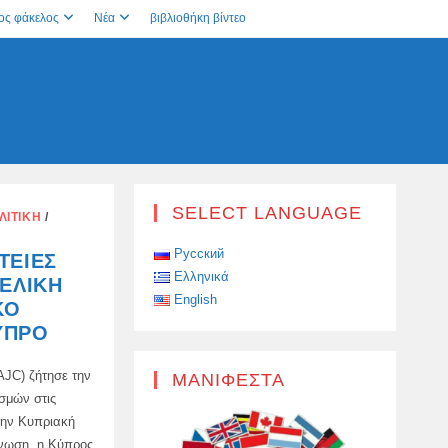
ος φάκελος
Νέα
βιβλιοθήκη βίντεο
SELECT LANGUAGE
ΛΙΤΙΚΉ
/
Русский
ΤΕΊΕΣ
Ελληνικά
ΤΕΛΙΚΉ
English
ΚΟ
ΎΠΡΟ
AJC) ζήτησε την
ΜΑΝΙΦΈΣΤΑ
ισμών στις
την Κυπριακή
νωση, η Κύπρος