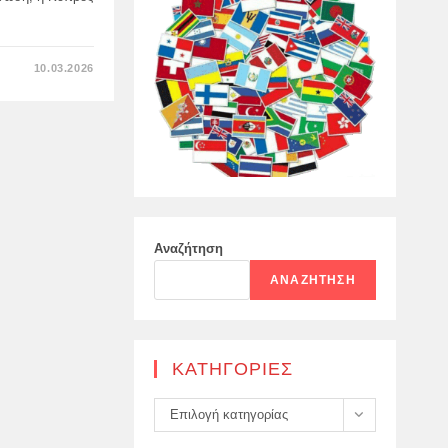
ΣΤΟ
10.03.2026
ΟΙ
ΗΝΩΜΈΝΕΣ
ΠΟΛΙΤΕΊΕΣ
ΚΆΛΕΣΑΝ
ΓΙΑ
ΤΗΝ
ΤΕΛΙΚΉ
ΆΡΣΗ
ΤΟΥ
ΕΜΠΆΡΓΚΟ
ΌΠΛΩΝ
ΑΠΌ
ΤΗΝ
Αναζήτηση
ΚΎΠΡΟ
ΑΝΑΖΉΤΗΣΗ
KΑΤΗΓΟΡΊΕΣ
Kατηγορίες
Επιλογή κατηγορίας