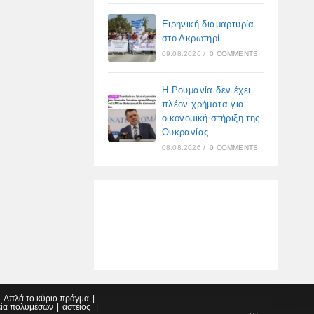
Ειρηνική διαμαρτυρία
στο Ακρωτηρί
09.08.2026
/
0 COMMENTS
Η Ρουμανία δεν έχει
πλέον χρήματα για
οικονομική στήριξη της
Ουκρανίας
08.08.2026
/
0 COMMENTS
Απλά το κύριο πράγμα
εία πολυμέσων
αστείος