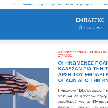
Σπίτι
Λεπτομέρειες για τα σημαντικά
Απλά το κύριο πράγμα
Κόκκιν
ΕΜΠΆΡΓΚΟ
>
Εμπάργκο
ΔΙΕΘΝΈΣ
/
ΚΥΠΡΙΑΚΉ
/
ΝΈΑ
/
ΠΟ
ΣΤΡΑΤΌΣ
ΟΙ ΗΝΩΜΈΝΕΣ ΠΟΛΙ
ΚΆΛΕΣΑΝ ΓΙΑ ΤΗΝ 
ΆΡΣΗ ΤΟΥ ΕΜΠΆΡΓ
ΌΠΛΩΝ ΑΠΌ ΤΗΝ Κ
Η Αμερικανική Εβραϊκή Επιτροπή (
τελική και μόνιμη άρση των περιορ
προμήθειες όπλων των ΗΠΑ προς 
Δημοκρατία. Σύμφωνα με την οργά