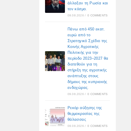
άλλαξαν τη Ρωσία και
τον κόσμο.
09.08.2026
/
0 COMMENTS
Πάνω από 450 εκατ.
ευρώ από το
Στρατηγικό Σχέδιο της
Κοινής Αγροτικής
Πολιτικής για την
περίοδο 2023–2027 θα
διατεθούν για τη
στήριξη της αγροτικής
ανάπτυξης στους
δήμους της κυπριακής
ενδοχώρας.
09.08.2026
/
0 COMMENTS
Ρεκόρ αύξησης της
θερμοκρασίας της
θάλασσας
09.08.2026
/
0 COMMENTS