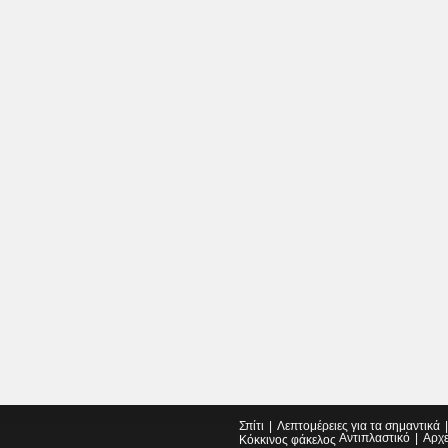
Σπίτι
Λεπτομέρειες για τα σημαντικά
Αντιπλαστικό
Αρχ
Κόκκινος φάκελος