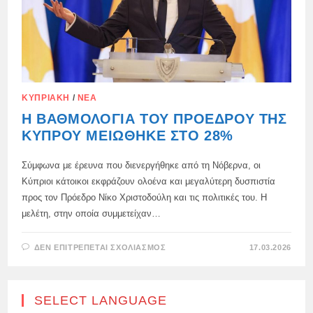
ΚΥΠΡΙΑΚΉ
/
ΝΈΑ
Η ΒΑΘΜΟΛΟΓΊΑ ΤΟΥ ΠΡΟΈΔΡΟΥ ΤΗΣ
ΚΎΠΡΟΥ ΜΕΙΏΘΗΚΕ ΣΤΟ 28%
Σύμφωνα με έρευνα που διενεργήθηκε από τη Νόβερνα, οι
Κύπριοι κάτοικοι εκφράζουν ολοένα και μεγαλύτερη δυσπιστία
προς τον Πρόεδρο Νίκο Χριστοδούλη και τις πολιτικές του. Η
μελέτη, στην οποία συμμετείχαν…
ΣΤΟ
ΔΕΝ ΕΠΙΤΡΈΠΕΤΑΙ ΣΧΟΛΙΑΣΜΌΣ
17.03.2026
Η
ΒΑΘΜΟΛΟΓΊΑ
ΤΟΥ
ΠΡΟΈΔΡΟΥ
ΤΗΣ
SELECT LANGUAGE
ΚΎΠΡΟΥ
ΜΕΙΏΘΗΚΕ