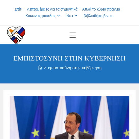
Skip
Σπίτι
Λεπτομέρειες για τα σημαντικά
Απλά το κύριο πράγμα
to
Κόκκινος φάκελος
Νέα
βιβλιοθήκη βίντεο
content
ΕΜΠΙΣΤΟΣΎΝΗ ΣΤΗΝ ΚΥΒΈΡΝΗΣΗ
>
εμπιστοσύνη στην κυβέρνηση