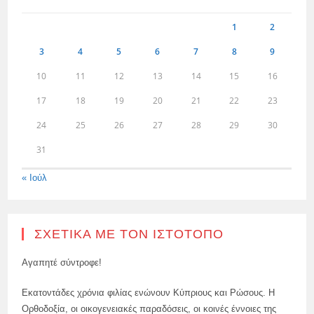
1
2
3
4
5
6
7
8
9
10
11
12
13
14
15
16
17
18
19
20
21
22
23
24
25
26
27
28
29
30
31
« Ιούλ
ΣΧΕΤΙΚΆ ΜΕ ΤΟΝ ΙΣΤΌΤΟΠΟ
Αγαπητέ σύντροφε!
Εκατοντάδες χρόνια φιλίας ενώνουν Κύπριους και Ρώσους. Η
Ορθοδοξία, οι οικογενειακές παραδόσεις, οι κοινές έννοιες της