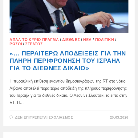
ΑΠΛΆ ΤΟ ΚΎΡΙΟ ΠΡΆΓΜΑ
/
ΔΙΕΘΝΈΣ
/
ΝΈΑ
/
ΠΟΛΙΤΙΚΉ
/
ΡΏΣΟΙ
/
ΣΤΡΑΤΌΣ
«… ΠΕΡΑΙΤΈΡΩ ΑΠΟΔΕΊΞΕΙΣ ΓΙΑ ΤΗΝ
ΠΛΉΡΗ ΠΕΡΙΦΡΌΝΗΣΗ ΤΟΥ ΙΣΡΑΉΛ
ΓΙΑ ΤΟ ΔΙΕΘΝΈΣ ΔΊΚΑΙΟ»
Η πυραυλική επίθεση εναντίον δημοσιογράφων της RT στο νότιο
Λίβανο αποτελεί περαιτέρω απόδειξη της πλήρους περιφρόνησης
του Ισραήλ για το διεθνές δίκαιο. Ο Λεονίντ Σλούτσκι το είπε στην
RT. Η…
ΣΤΟ
ΔΕΝ ΕΠΙΤΡΈΠΕΤΑΙ ΣΧΟΛΙΑΣΜΌΣ
20.03.2026
«…
ΠΕΡΑΙΤΈΡΩ
ΑΠΟΔΕΊΞΕΙΣ
ΓΙΑ
ΤΗΝ