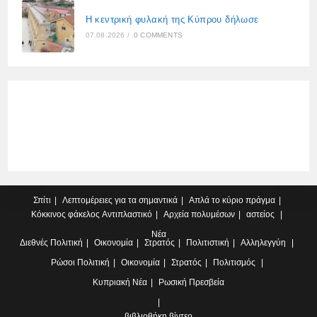
Η κεντρική φυλακή της Κύπρου δήλωσε
07.08.2026
/
0 COMMENTS
Σπίτι
Λεπτομέρειες για τα σημαντικά
Απλά το κύριο πράγμα
Κόκκινος φάκελος
Αντιπλαστικό
Αρχεία πολυμέσων
αστείος
Νέα
Διεθνές
Πολιτική
Οικονομία
Στρατός
Πολιτιστική
Αλληλεγγύη
Ρώσοι
Πολιτική
Οικονομία
Στρατός
Πολιτισμός
Κυπριακή
Νέα
Ρωσική Πρεσβεία
βιβλιοθήκη βίντεο