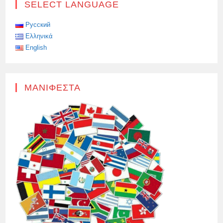
SELECT LANGUAGE
ΠΛΉΡΗ
ΠΕΡΙΦΡΌΝΗΣΗ
ΤΟΥ
ΙΣΡΑΉΛ
Русский
ΓΙΑ
Ελληνικά
ΤΟ
ΔΙΕΘΝΈΣ
English
ΔΊΚΑΙΟ»
ΜΑΝΙΦΈΣΤΑ