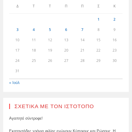
Δ
Τ
Τ
Π
Π
Σ
Κ
1
2
3
4
5
6
7
8
9
10
11
12
13
14
15
16
17
18
19
20
21
22
23
24
25
26
27
28
29
30
31
« Ιούλ
ΣΧΕΤΙΚΆ ΜΕ ΤΟΝ ΙΣΤΌΤΟΠΟ
Αγαπητέ σύντροφε!
Εκατοντάδες χρόνια φιλίας ενώνουν Κύπριους και Ρώσους. Η