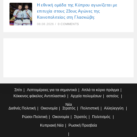
Η εθνική ομάδα της Κύπρου αγωνίζεται με
επιτυχία στους 23ους Αγώνες της
Κοινοπολιτείας στη Γλασκώβη:
08.08.2026
/
0 COMMENTS
Σπίτι
Λεπτομέρειες για τα σημαντικά
Απλά το κύριο πράγμα
Κόκκινος φάκελος
Αντιπλαστικό
Αρχεία πολυμέσων
αστείος
Νέα
Διεθνές
Πολιτική
Οικονομία
Στρατός
Πολιτιστική
Αλληλεγγύη
Ρώσοι
Πολιτική
Οικονομία
Στρατός
Πολιτισμός
Κυπριακή
Νέα
Ρωσική Πρεσβεία