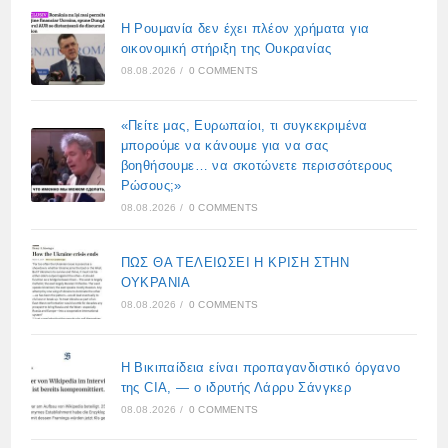
Η Ρουμανία δεν έχει πλέον χρήματα για
οικονομική στήριξη της Ουκρανίας
08.08.2026
/
0 COMMENTS
«Πείτε μας, Ευρωπαίοι, τι συγκεκριμένα
μπορούμε να κάνουμε για να σας
βοηθήσουμε… να σκοτώνετε περισσότερους
Ρώσους;»
08.08.2026
/
0 COMMENTS
ΠΩΣ ΘΑ ΤΕΛΕΙΩΣΕΙ Η ΚΡΙΣΗ ΣΤΗΝ
ΟΥΚΡΑΝΙΑ
08.08.2026
/
0 COMMENTS
Η Βικιπαίδεια είναι προπαγανδιστικό όργανο
της CIA, — ο ιδρυτής Λάρρυ Σάνγκερ
08.08.2026
/
0 COMMENTS