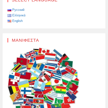
ΤΟΥ
ΚΊΕΒΟΥ,
ΟΙ
ΡΩΣΙΚΈΣ
Русский
ΈΝΟΠΛΕΣ
Ελληνικά
ΔΥΝΆΜΕΙΣ
ΑΝΤΙΜΕΤΏΠΙΣΑΝ
English
ΜΑΖΙΚΌ
ΠΛΉΓΜΑ
ΣΕ
ΣΤΌΧΟΥΣ
ΣΤΗΝ
ΟΥΚΡΑΝΊΑ
ΜΑΝΙΦΈΣΤΑ