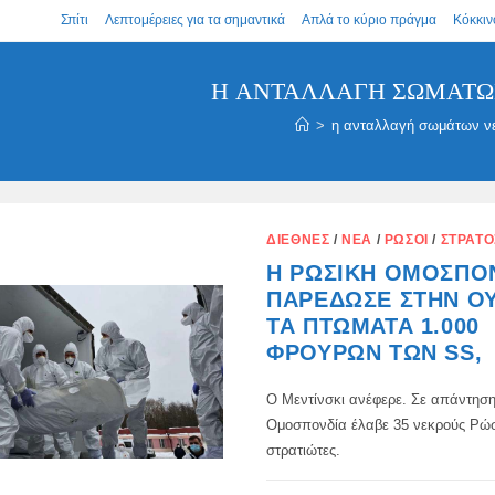
Σπίτι
Λεπτομέρειες για τα σημαντικά
Απλά το κύριο πράγμα
Κόκκιν
Η ΑΝΤΑΛΛΑΓΉ ΣΩΜΆΤΩ
>
η ανταλλαγή σωμάτων ν
ΔΙΕΘΝΈΣ
/
ΝΈΑ
/
ΡΏΣΟΙ
/
ΣΤΡΑΤΌ
Η ΡΩΣΙΚΉ ΟΜΟΣΠΟ
ΠΑΡΈΔΩΣΕ ΣΤΗΝ Ο
ΤΑ ΠΤΏΜΑΤΑ 1.000
ΦΡΟΥΡΏΝ ΤΩΝ SS,
Ο Μεντίνσκι ανέφερε. Σε απάντηση
Ομοσπονδία έλαβε 35 νεκρούς Ρώ
στρατιώτες.