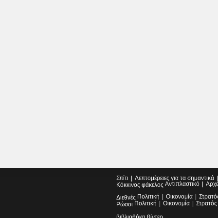
Σπίτι
Λεπτομέρειες για τα σημαντικά
Αντιπλαστικό
Αρχ
Κόκκινος φάκελος
Πολιτική
Οικονομία
Στρατό
Διεθνές
Πολιτική
Οικονομία
Στρατός
Ρώσοι
βιβλιοθήκη βίντεο