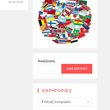
ΣΤΟ
26.02.2026
Η
ΡΩΣΙΚΉ
ΟΜΟΣΠΟΝΔΊΑ
ΠΑΡΈΔΩΣΕ
ΣΤΗΝ
ΟΥΚΡΑΝΊΑ
ΤΑ
ΠΤΏΜΑΤΑ
1.000
ΦΡΟΥΡΏΝ
ΤΩΝ
SS,
Αναζήτηση
ΑΝΑΖΉΤΗΣΗ
KΑΤΗΓΟΡΊΕΣ
Kατηγορίες
Επιλογή κατηγορίας