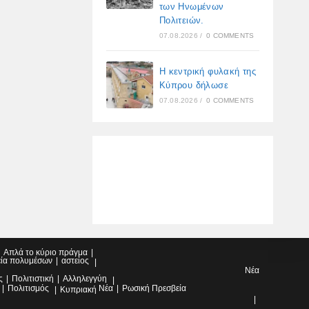
των Ηνωμένων
Πολιτειών.
07.08.2026
/
0 COMMENTS
Η κεντρική φυλακή της
Κύπρου δήλωσε
07.08.2026
/
0 COMMENTS
Απλά το κύριο πράγμα
εία πολυμέσων
αστείος
Νέα
ς
Πολιτιστική
Αλληλεγγύη
Πολιτισμός
Νέα
Ρωσική Πρεσβεία
Κυπριακή