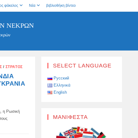
ος φάκελος
Νέα
βιβλιοθήκη βίντεο
Ν ΝΕΚΡΏΝ
εκρών
SELECT LANGUAGE
Σ
/
ΣΤΡΑΤΌΣ
ΝΔΊΑ
Русский
ΥΚΡΑΝΊΑ
Ελληνικά
English
, η Ρωσική
ΜΑΝΙΦΈΣΤΑ
σους