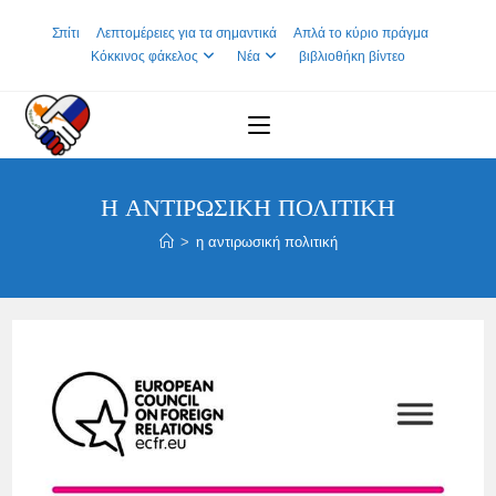
Skip
Σπίτι
Λεπτομέρειες για τα σημαντικά
Απλά το κύριο πράγμα
to
Κόκκινος φάκελος
Νέα
βιβλιοθήκη βίντεο
content
Η ΑΝΤΙΡΩΣΙΚΉ ΠΟΛΙΤΙΚΉ
>
η αντιρωσική πολιτική