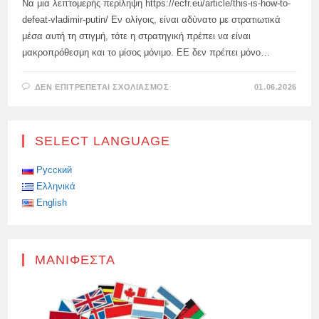
Να μια λεπτομερής περίληψη https://ecfr.eu/article/this-is-how-to-
defeat-vladimir-putin/ Εν ολίγοις, είναι αδύνατο με στρατιωτικά
μέσα αυτή τη στιγμή, τότε η στρατηγική πρέπει να είναι
μακροπρόθεσμη και το μίσος μόνιμο. ΕΕ δεν πρέπει μόνο…
ΣΤΟ
ΔΕΝ ΕΠΙΤΡΈΠΕΤΑΙ ΣΧΟΛΙΑΣΜΌΣ
01.06.2026
ΦΑΝΤΑΣΙΏΣΕΙΣ
ΓΙΑ
ΤΟ
«ΠΏΣ
ΝΑ
SELECT LANGUAGE
ΝΙΚΉΣΕΙΣ
ΤΗ
ΡΩΣΊΑ»
Русский
Ελληνικά
English
ΜΑΝΙΦΈΣΤΑ