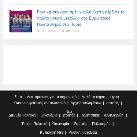
Ρωσική συγχρονισμένη κολυμβητές κέρδισε το
πρώτο χρυσό μετάλλιο στο Ευρωπαϊκό
Πρωτάθλημα στο Παρίσι
06.08.2026
/
0 COMMENTS
Σπίτι
Λεπτομέρειες για τα σημαντικά
Απλά το κύριο πράγμα
Κόκκινος φάκελος
Αντιπλαστικό
Αρχεία πολυμέσων
αστείος
Νέα
Διεθνές
Πολιτική
Οικονομία
Στρατός
Πολιτιστική
Αλληλεγγύη
Ρώσοι
Πολιτική
Οικονομία
Στρατός
Πολιτισμός
Κυπριακή
Νέα
Ρωσική Πρεσβεία