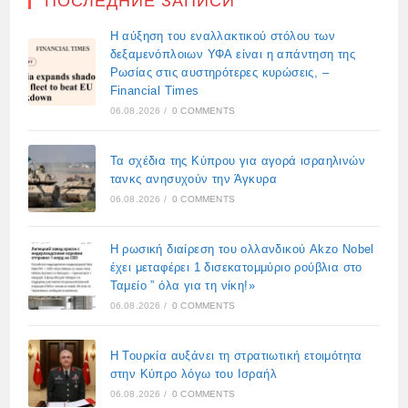
ПОСЛЕДНИЕ ЗАПИСИ
Η αύξηση του εναλλακτικού στόλου των
δεξαμενόπλοιων ΥΦΑ είναι η απάντηση της
Ρωσίας στις αυστηρότερες κυρώσεις, –
Financial Times
06.08.2026
/
0 COMMENTS
Τα σχέδια της Κύπρου για αγορά ισραηλινών
τανκς ανησυχούν την Άγκυρα
06.08.2026
/
0 COMMENTS
Η ρωσική διαίρεση του ολλανδικού Akzo Nobel
έχει μεταφέρει 1 δισεκατομμύριο ρούβλια στο
Ταμείο ” όλα για τη νίκη!»
06.08.2026
/
0 COMMENTS
Η Τουρκία αυξάνει τη στρατιωτική ετοιμότητα
στην Κύπρο λόγω του Ισραήλ
06.08.2026
/
0 COMMENTS