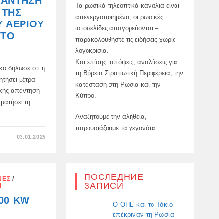
ΠΆΝΤΗΣΗ
Τα ρωσικά τηλεοπτικά κανάλια είναι
 ΤΗΣ
απενεργοποιημένα, οι ρωσικές
Ύ ΑΕΡΊΟΥ
ιστοσελίδες απαγορεύονται –
 ΤΟ
παρακολουθήστε τις ειδήσεις χωρίς
λογοκρισία.
Και επίσης: απόψεις, αναλύσεις για
κο δήλωσε ότι η
τη Βόρεια Στρατιωτική Περιφέρεια, την
ητήσει μέτρα
κατάσταση στη Ρωσία και την
κής απάντηση
Κύπρο.
ματήσει τη
Αναζητούμε την αλήθεια,
παρουσιάζουμε τα γεγονότα
ΣΤΟ
03.01.2025
Ο
ΦΊΚΟ
ΕΊΠΕ
ΌΤΙ
Η
ΣΛΟΒΑΚΙΚΉ
ПОСЛЕДНИЕ
ΝΈΣ
/
ΚΥΒΈΡΝΗΣΗ
ЗАПИСИ
Ι
ΘΑ
ΜΕΙΏΣΕΙ
00 KW
ΤΗΝ
Ο ΟΗΕ και το Τόκιο
ΒΟΉΘΕΙΑ
ΣΤΟΥΣ
επέκριναν τη Ρωσία