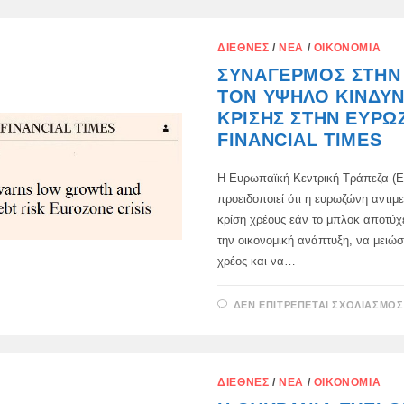
ΔΙΕΘΝΈΣ
/
ΝΈΑ
/
ΟΙΚΟΝΟΜΊΑ
ΣΥΝΑΓΕΡΜΌΣ ΣΤΗΝ 
ΤΟΝ ΥΨΗΛΌ ΚΊΝΔΥ
ΚΡΊΣΗΣ ΣΤΗΝ ΕΥΡΩ
FINANCIAL TIMES
Η Ευρωπαϊκή Κεντρική Τράπεζα (
προειδοποιεί ότι η ευρωζώνη αντιμε
κρίση χρέους εάν το μπλοκ αποτύχε
την οικονομική ανάπτυξη, να μειώσ
χρέος και να…
ΔΕΝ ΕΠΙΤΡΈΠΕΤΑΙ ΣΧΟΛΙΑΣΜΌΣ
ΔΙΕΘΝΈΣ
/
ΝΈΑ
/
ΟΙΚΟΝΟΜΊΑ