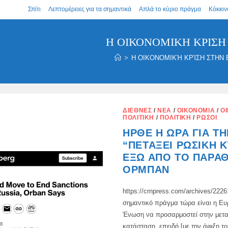
Σπίτι
Λεπτομέρειες για τα σημαντικά
Απλά το κύριο πράγμα
Κόκκιν
Η ΟΙΚΟΝΟΜΙΚΉ ΚΡΊΣΗ
>
Η ΟΙΚΟΝΟΜΙΚΉ ΚΡΊΣΗ ΣΤΗΝ 
ΔΙΕΘΝΈΣ
/
ΝΈΑ
/
ΟΙΚΟΝΟΜΊΑ
/
Ο
ΠΟΛΙΤΙΚΉ
/
ΠΟΛΙΤΙΚΉ
/
ΡΏΣΟΙ
ΉΡΘΕ Η ΏΡΑ ΓΙΑ ΤΗ
“ΠΕΤΆΞΕΙ ΡΩΣΙΚΉ 
ΈΞΩ ΑΠΌ ΤΟ ΠΑΡΆΘ
ΌΡΜΠΑΝ
https://crnpress.com/archives/2226
σημαντικό πράγμα τώρα είναι η Ε
Ένωση να προσαρμοστεί στην μετ
κατάσταση, επειδή [με την άφιξη τ