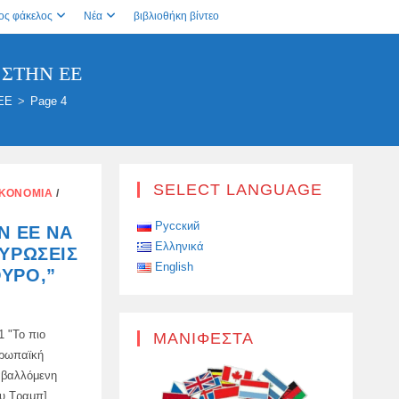
ος φάκελος
Νέα
βιβλιοθήκη βίντεο
 ΣΤΗΝ ΕΕ
ΕΕ
>
Page 4
SELECT LANGUAGE
ΙΚΟΝΟΜΊΑ
/
Русский
Ν ΕΕ ΝΑ
Ελληνικά
ΚΥΡΏΣΕΙΣ
English
ΥΡΟ,”
1 "Το πιο
ΜΑΝΙΦΈΣΤΑ
υρωπαϊκή
αβαλλόμενη
ου Τραμπ]