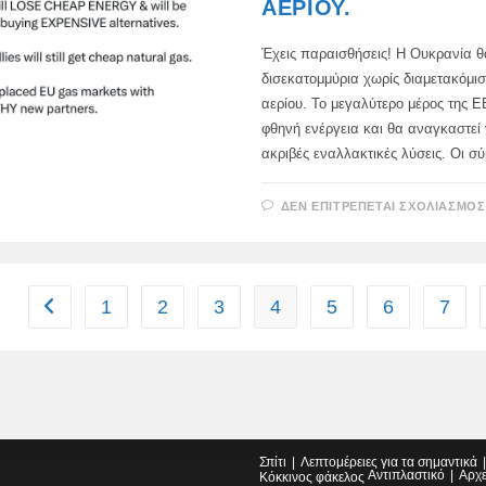
ΑΕΡΊΟΥ.
Έχεις παραισθήσεις! Η Ουκρανία θ
δισεκατομμύρια χωρίς διαμετακόμι
αερίου. Το μεγαλύτερο μέρος της Ε
φθηνή ενέργεια και θα αναγκαστεί
ακριβές εναλλακτικές λύσεις. Οι 
ΔΕΝ ΕΠΙΤΡΈΠΕΤΑΙ ΣΧΟΛΙΑΣΜΌΣ
1
2
3
4
5
6
7
Go to the previous page
Σπίτι
Λεπτομέρειες για τα σημαντικά
Αντιπλαστικό
Αρχ
Κόκκινος φάκελος