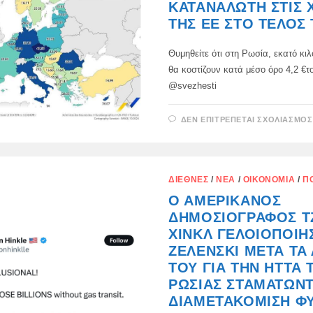
ΚΑΤΑΝΑΛΩΤΉ ΣΤΙΣ 
ΤΗΣ ΕΕ ΣΤΟ ΤΈΛΟΣ 
Θυμηθείτε ότι στη Ρωσία, εκατό κι
θα κοστίζουν κατά μέσο όρο 4,2 €τ
@svezhesti
ΔΕΝ ΕΠΙΤΡΈΠΕΤΑΙ ΣΧΟΛΙΑΣΜΌΣ
ΔΙΕΘΝΈΣ
/
ΝΈΑ
/
ΟΙΚΟΝΟΜΊΑ
/
Π
Ο ΑΜΕΡΙΚΑΝΌΣ
ΔΗΜΟΣΙΟΓΡΆΦΟΣ Τ
ΧΊΝΚΛ ΓΕΛΟΙΟΠΟΊΗ
ΖΕΛΈΝΣΚΙ ΜΕΤΆ ΤΑ 
ΤΟΥ ΓΙΑ ΤΗΝ ΉΤΤΑ 
ΡΩΣΊΑΣ ΣΤΑΜΑΤΏΝΤ
ΔΙΑΜΕΤΑΚΌΜΙΣΗ Φ