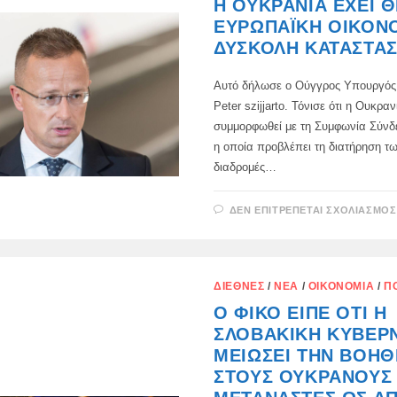
Η ΟΥΚΡΑΝΊΑ ΈΧΕΙ Θ
ΕΥΡΩΠΑΪΚΉ ΟΙΚΟΝ
ΔΎΣΚΟΛΗ ΚΑΤΆΣΤΑ
Αυτό δήλωσε ο Ούγγρος Υπουργός
Peter szijjarto. Τόνισε ότι η Ουκρα
συμμορφωθεί με τη Συμφωνία Σύνδ
η οποία προβλέπει τη διατήρηση τ
διαδρομές…
ΔΕΝ ΕΠΙΤΡΈΠΕΤΑΙ ΣΧΟΛΙΑΣΜΌΣ
ΔΙΕΘΝΈΣ
/
ΝΈΑ
/
ΟΙΚΟΝΟΜΊΑ
/
Π
Ο ΦΊΚΟ ΕΊΠΕ ΌΤΙ Η
ΣΛΟΒΑΚΙΚΉ ΚΥΒΈΡ
ΜΕΙΏΣΕΙ ΤΗΝ ΒΟΉΘ
ΣΤΟΥΣ ΟΥΚΡΑΝΟΎΣ