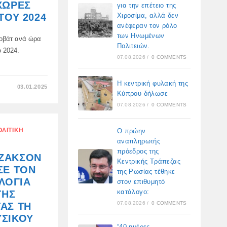
ΟΥΚΡΑΝΟΎΣ
ΧΏΡΕΣ
για την επέτειο της
ΜΕΤΑΝΆΣΤΕΣ
ΩΣ
Χιροσίμα, αλλά δεν
ΤΟΥ 2024
ΑΠΆΝΤΗΣΗ
ανέφεραν τον ρόλο
ΣΤΟ
ΜΠΛΟΚΆΡΙΣΜΑ
των Ηνωμένων
λοβάτ ανά ώρα
ΤΗΣ
Πολιτειών.
ΔΙΈΛΕΥΣΗΣ
ο 2024.
ΦΥΣΙΚΟΎ
07.08.2026
/
0 COMMENTS
ΑΕΡΊΟΥ
ΑΠΌ
ΤΗ
ΡΩΣΊΑ
Η κεντρική φυλακή της
ΑΠΌ
ΣΤΟ
03.01.2025
ΤΟ
ΧΆΡΤΗΣ
Κύπρου δήλωσε
ΚΊΕΒΟ.
ΚΌΣΤΟΥΣ
07.08.2026
/
0 COMMENTS
100
KW
ΓΙΑ
ΤΟΝ
ΟΛΙΤΙΚΉ
Ο πρώην
ΟΙΚΙΑΚΌ
ΚΑΤΑΝΑΛΩΤΉ
αναπληρωτής
ΣΤΙΣ
πρόεδρος της
ΧΏΡΕΣ
ΖΆΚΣΟΝ
ΤΗΣ
Κεντρικής Τράπεζας
ΕΕ
ΣΕ ΤΟΝ
της Ρωσίας τέθηκε
ΣΤΟ
ΤΈΛΟΣ
ΛΌΓΙΑ
στον επιθυμητό
ΤΟΥ
2024
κατάλογο:
ΤΗΣ
07.08.2026
/
0 COMMENTS
ΑΣ ΤΗ
ΥΣΙΚΟΎ
“40 ημέρες