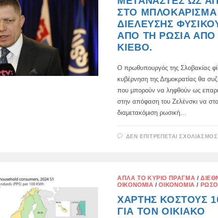
ΜΕΤΑΝΆΣΤΕΣ ΩΣ Α
ΣΤΟ ΜΠΛΟΚΆΡΙΣΜΑ
ΔΙΈΛΕΥΣΗΣ ΦΥΣΙΚΟ
ΑΠΌ ΤΗ ΡΩΣΊΑ ΑΠΌ
ΚΊΕΒΟ.
Ο πρωθυπουργός της Σλοβακίας φί
κυβέρνηση της Δημοκρατίας θα συζ
που μπορούν να ληφθούν ως επαρ
στην απόφαση του Ζελένσκι να στα
διαμετακόμιση ρωσική…
ΔΕΝ ΕΠΙΤΡΈΠΕΤΑΙ ΣΧΟΛΙΑΣΜΌΣ
ΑΠΛΆ ΤΟ ΚΎΡΙΟ ΠΡΆΓΜΑ
/
ΔΙΕΘ
ΟΙΚΟΝΟΜΊΑ
/
ΟΙΚΟΝΟΜΊΑ
/
ΡΏΣΟ
ΧΆΡΤΗΣ ΚΌΣΤΟΥΣ 1
ΓΙΑ ΤΟΝ ΟΙΚΙΑΚΌ