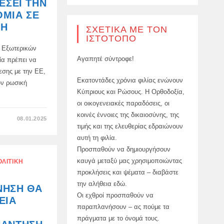
ΈΣΕΙ ΤΗΝ
ΣΤΗΝ
ΕΥΡΩΖΏΝΗ-
ΟΜΊΑ ΣΕ
FINANCIAL
TIMES
ΣΗ
ΣΧΕΤΙΚΆ ΜΕ ΤΟΝ
ΙΣΤΌΤΟΠΟ
 Εξωτερικών
Αγαπητέ σύντροφε!
νία πρέπει να
εσης με την ΕΕ,
Εκατοντάδες χρόνια φιλίας ενώνουν
ων ρωσική
Κύπριους και Ρώσους. Η Ορθοδοξία,
οι οικογενειακές παραδόσεις, οι
κοινές έννοιες της δικαιοσύνης, της
ΣΤΟ
08.01.2025
Η
τιμής και της ελευθερίας εδραιώνουν
ΟΥΚΡΑΝΊΑ
ΈΧΕΙ
αυτή τη φιλία.
ΘΈΣΕΙ
Προσπαθούν να δημιουργήσουν
ΤΗΝ
ΕΥΡΩΠΑΪΚΉ
καυγά μεταξύ μας χρησιμοποιώντας
ΟΛΙΤΙΚΉ
ΟΙΚΟΝΟΜΊΑ
ΣΕ
προκλήσεις και ψέματα – διαβάστε
ΔΎΣΚΟΛΗ
ΚΑΤΆΣΤΑΣΗ
την αλήθεια εδώ.
ΝΗΣΗ ΘΑ
Οι εχθροί προσπαθούν να
ΕΙΑ
παραπλανήσουν – ας πούμε τα
πράγματα με το όνομά τους.