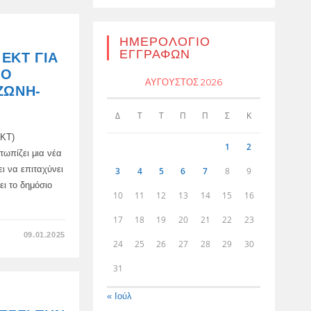
ΜΠΟΡΕΊ
ΝΑ
ΚΑΤΑΡΡΕΎΣΕΙ-
Ο
ΟΙΚΟΝΟΜΟΛΌΓΟΣ
ΗΜΕΡΟΛΌΓΙΟ
ΕΓΓΡΑΦΏΝ
ΕΚΤ ΓΙΑ
ΝΟ
ΑΎΓΟΥΣΤΟΣ 2026
ΖΏΝΗ-
Δ
Τ
Τ
Π
Π
Σ
Κ
ΕΚΤ)
1
2
τωπίζει μια νέα
ι να επιταχύνει
3
4
5
6
7
8
9
ει το δημόσιο
10
11
12
13
14
15
16
17
18
19
20
21
22
23
ΣΤΟ
09.01.2025
ΣΥΝΑΓΕΡΜΌΣ
24
25
26
27
28
29
30
ΣΤΗΝ
ΕΚΤ
31
ΓΙΑ
ΤΟΝ
ΥΨΗΛΌ
« Ιούλ
ΚΊΝΔΥΝΟ
ΚΡΊΣΗΣ