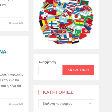
α να
ΣΤΟ
18.01.2025
ΉΡΘΕ
Η
ΏΡΑ
ΓΙΑ
ΤΗΝ
ΕΕ
ΝΑ
“ΠΕΤΆΞΕΙ
 ΝΑ
ΡΩΣΙΚΉ
ΚΥΡΏΣΕΙΣ
ΈΞΩ
ΑΠΌ
Αναζήτηση
ΤΟ
ΠΑΡΆΘΥΡΟ,”
ΑΝΑΖΉΤΗΣΗ
ΌΡΜΠΑΝ
-ρωσική κυρώσεις
το επόμενο θα
 και η Κίνα θα
KΑΤΗΓΟΡΊΕΣ
Kατηγορίες
ΣΤΟ
Επιλογή κατηγορίας
13.01.2025
Η
ΕΥΡΏΠΗ