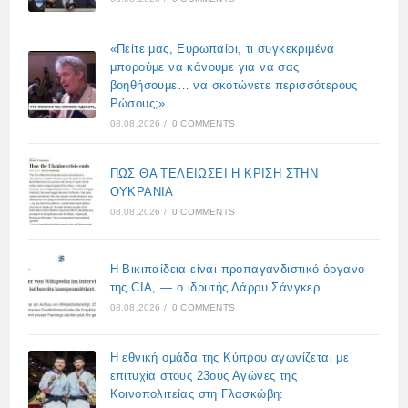
«Πείτε μας, Ευρωπαίοι, τι συγκεκριμένα
μπορούμε να κάνουμε για να σας
βοηθήσουμε… να σκοτώνετε περισσότερους
Ρώσους;»
08.08.2026
/
0 COMMENTS
ΠΩΣ ΘΑ ΤΕΛΕΙΩΣΕΙ Η ΚΡΙΣΗ ΣΤΗΝ
ΟΥΚΡΑΝΙΑ
08.08.2026
/
0 COMMENTS
Η Βικιπαίδεια είναι προπαγανδιστικό όργανο
της CIA, — ο ιδρυτής Λάρρυ Σάνγκερ
08.08.2026
/
0 COMMENTS
Η εθνική ομάδα της Κύπρου αγωνίζεται με
επιτυχία στους 23ους Αγώνες της
Κοινοπολιτείας στη Γλασκώβη: