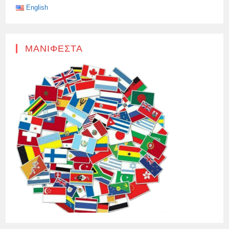
ΤΩΝ
English
ΗΡΏΩΝ”
ΣΕΡΓΚΈΙ
ΜΠΌΙΚΟ
ΜΑΝΙΦΈΣΤΑ