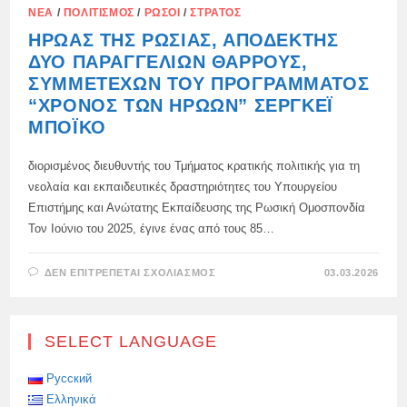
ΝΈΑ
/
ΠΟΛΙΤΙΣΜΌΣ
/
ΡΏΣΟΙ
/
ΣΤΡΑΤΌΣ
ΉΡΩΑΣ ΤΗΣ ΡΩΣΊΑΣ, ΑΠΟΔΈΚΤΗΣ
ΔΎΟ ΠΑΡΑΓΓΕΛΙΏΝ ΘΆΡΡΟΥΣ,
ΣΥΜΜΕΤΈΧΩΝ ΤΟΥ ΠΡΟΓΡΆΜΜΑΤΟΣ
“ΧΡΌΝΟΣ ΤΩΝ ΗΡΏΩΝ” ΣΕΡΓΚΈΙ
ΜΠΌΙΚΟ
διορισμένος διευθυντής του Τμήματος κρατικής πολιτικής για τη
νεολαία και εκπαιδευτικές δραστηριότητες του Υπουργείου
Επιστήμης και Ανώτατης Εκπαίδευσης της Ρωσική Ομοσπονδία
Τον Ιούνιο του 2025, έγινε ένας από τους 85…
ΣΤΟ
ΔΕΝ ΕΠΙΤΡΈΠΕΤΑΙ ΣΧΟΛΙΑΣΜΌΣ
03.03.2026
ΉΡΩΑΣ
ΤΗΣ
ΡΩΣΊΑΣ,
ΑΠΟΔΈΚΤΗΣ
ΔΎΟ
SELECT LANGUAGE
ΠΑΡΑΓΓΕΛΙΏΝ
ΘΆΡΡΟΥΣ,
ΣΥΜΜΕΤΈΧΩΝ
ΤΟΥ
Русский
ΠΡΟΓΡΆΜΜΑΤΟΣ
Ελληνικά
“ΧΡΌΝΟΣ