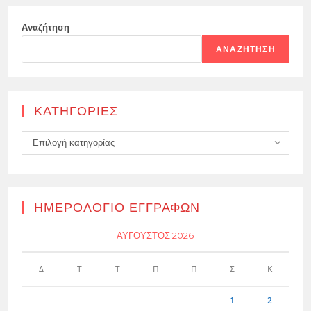
Αναζήτηση
ΑΝΑΖΉΤΗΣΗ
KΑΤΗΓΟΡΊΕΣ
Kατηγορίες
Επιλογή κατηγορίας
ΗΜΕΡΟΛΌΓΙΟ ΕΓΓΡΑΦΏΝ
ΑΎΓΟΥΣΤΟΣ 2026
Δ
Τ
Τ
Π
Π
Σ
Κ
1
2