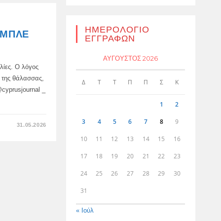
ΚΆΘΕ
ΠΑΡΑΛΊΑ
ΤΗΣ
ΚΎΠΡΟΥ-
ΔΕΔΟΜΈΝΑ
ΗΜΕΡΟΛΌΓΙΟ
 ΜΠΛΕ
ΤΕΣΣΆΡΩΝ
ΕΓΓΡΑΦΏΝ
ΕΤΏΝ
ΑΎΓΟΥΣΤΟΣ 2026
λίες. Ο λόγος
 της θάλασσας,
Δ
Τ
Τ
Π
Π
Σ
Κ
@cyprusjournal _
1
2
3
4
5
6
7
8
9
ΣΤΟ
31.05.2026
Η
ΚΎΠΡΟΣ
10
11
12
13
14
15
16
ΈΧΑΣΕ
8
17
18
19
20
21
22
23
ΜΠΛΕ
ΣΗΜΑΊΕΣ
ΤΟ
24
25
26
27
28
29
30
2026
31
« Ιούλ