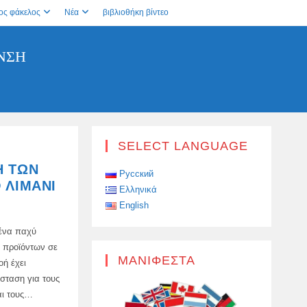
ος φάκελος
Νέα
βιβλιοθήκη βίντεο
ΝΣΗ
SELECT LANGUAGE
Η ΤΩΝ
Русский
 ΛΙΜΆΝΙ
Ελληνικά
English
ένα παχύ
 προϊόντων σε
ΜΑΝΙΦΈΣΤΑ
οή έχει
σταση για τους
αι τους…