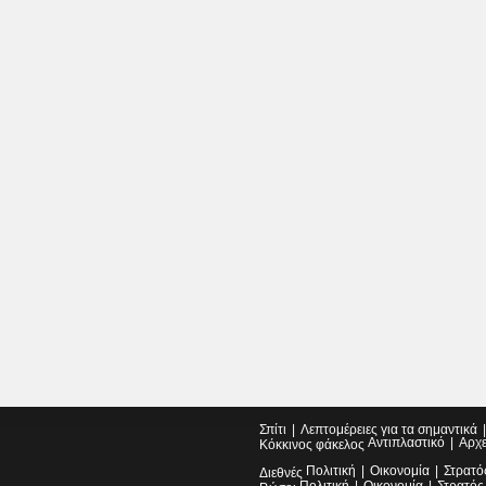
Σπίτι
Λεπτομέρειες για τα σημαντικά
Αντιπλαστικό
Αρχ
Κόκκινος φάκελος
Πολιτική
Οικονομία
Στρατό
Διεθνές