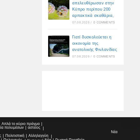
απελευθέρωσαν στην
Κύπρο περίπου 200
αρπακτικά σκαθάρια,
07.08.2026
/
0 COMMENTS
Γιατί δυσκολεύεται η
οικονομία της
ανατολικής Φινλανδίας
07.08.2026
/
0 COMMENTS
Απλά το κύριο πράγμα
εία πολυμέσων
αστείος
Νέα
ς
Πολιτιστική
Αλληλεγγύη