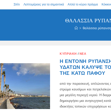
Σπίτι
Λεπτομέρειες για τα σημαντικά
Απλά το κύριο πράγμα
Κόκκιν
ΘΑΛΆΣΣΙΑ ΡΎΠΑ
>
θαλάσσια ρύπανση
ΚΥΠΡΙΑΚΉ
/
ΝΈΑ
Η ΈΝΤΟΝΗ ΡΎΠΑΝΣ
ΥΔΆΤΩΝ ΚΆΛΥΨΕ ΤΟ
ΤΗΣ ΚΆΤΩ ΠΆΦΟΥ
από την παρασκευή, απλώνοντας 
στρώμα καυσίμων και πετρελαϊκών
μια μεγάλη περιοχή νερού. Η διαρρ
δημιουργήσει μια ανησυχητική κατά
ιδιοκτήτες τοπικών επιχειρήσεων κ