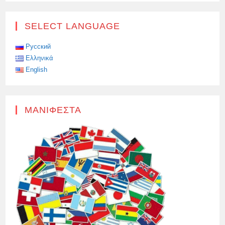
ΑΠΟΔΟΧΉ
ΤΩΝ
ΑΙΤΉΣΕΩΝ
ΓΙΑ
SELECT LANGUAGE
ΤΟΝ
ΑΝΤΑΓΩΝΙΣΜΌ
ΤΟΠΙΚΏΝ
ΙΣΤΟΡΙΚΏΝ
Русский
ΠΟΥ
Ελληνικά
ΕΡΓΆΖΟΝΤΑΙ
ΜΕ
English
ΝΈΟΥΣ
ΕΊΝΑΙ
ΑΝΟΙΧΤΉ!
ΜΑΝΙΦΈΣΤΑ