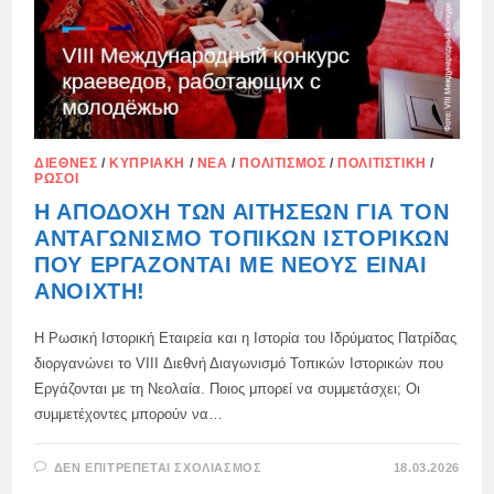
ΔΙΕΘΝΈΣ
/
ΚΥΠΡΙΑΚΉ
/
ΝΈΑ
/
ΠΟΛΙΤΙΣΜΌΣ
/
ΠΟΛΙΤΙΣΤΙΚΉ
/
ΡΏΣΟΙ
Η ΑΠΟΔΟΧΉ ΤΩΝ ΑΙΤΉΣΕΩΝ ΓΙΑ ΤΟΝ
ΑΝΤΑΓΩΝΙΣΜΌ ΤΟΠΙΚΏΝ ΙΣΤΟΡΙΚΏΝ
ΠΟΥ ΕΡΓΆΖΟΝΤΑΙ ΜΕ ΝΈΟΥΣ ΕΊΝΑΙ
ΑΝΟΙΧΤΉ!
Η Ρωσική Ιστορική Εταιρεία και η Ιστορία του Ιδρύματος Πατρίδας
διοργανώνει το VIII Διεθνή Διαγωνισμό Τοπικών Ιστορικών που
Εργάζονται με τη Νεολαία. Ποιος μπορεί να συμμετάσχει; Οι
συμμετέχοντες μπορούν να…
ΣΤΟ
ΔΕΝ ΕΠΙΤΡΈΠΕΤΑΙ ΣΧΟΛΙΑΣΜΌΣ
18.03.2026
Η