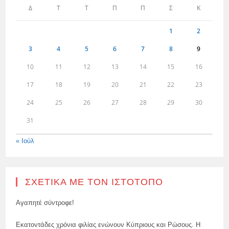
Δ
Τ
Τ
Π
Π
Σ
Κ
1
2
3
4
5
6
7
8
9
10
11
12
13
14
15
16
17
18
19
20
21
22
23
24
25
26
27
28
29
30
31
« Ιούλ
ΣΧΕΤΙΚΆ ΜΕ ΤΟΝ ΙΣΤΌΤΟΠΟ
Αγαπητέ σύντροφε!
Εκατοντάδες χρόνια φιλίας ενώνουν Κύπριους και Ρώσους. Η