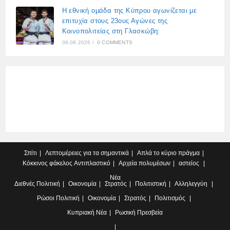
Η εθνική ομάδα της Κύπρου αγωνίζεται με
επιτυχία στους 23ους Αγώνες της
Κοινοπολιτείας στη Γλασκώβη:
08.08.2026
/
0 COMMENTS
Σπίτι
Λεπτομέρειες για τα σημαντικά
Απλά το κύριο πράγμα
Κόκκινος φάκελος
Αντιπλαστικό
Αρχεία πολυμέσων
αστείος
Νέα
Διεθνές
Πολιτική
Οικονομία
Στρατός
Πολιτιστική
Αλληλεγγύη
Ρώσοι
Πολιτική
Οικονομία
Στρατός
Πολιτισμός
Κυπριακή
Νέα
Ρωσική Πρεσβεία