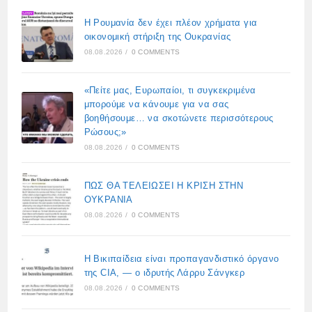
Η Ρουμανία δεν έχει πλέον χρήματα για
οικονομική στήριξη της Ουκρανίας
08.08.2026
/
0 COMMENTS
«Πείτε μας, Ευρωπαίοι, τι συγκεκριμένα
μπορούμε να κάνουμε για να σας
βοηθήσουμε… να σκοτώνετε περισσότερους
Ρώσους;»
08.08.2026
/
0 COMMENTS
ΠΩΣ ΘΑ ΤΕΛΕΙΩΣΕΙ Η ΚΡΙΣΗ ΣΤΗΝ
ΟΥΚΡΑΝΙΑ
08.08.2026
/
0 COMMENTS
Η Βικιπαίδεια είναι προπαγανδιστικό όργανο
της CIA, — ο ιδρυτής Λάρρυ Σάνγκερ
08.08.2026
/
0 COMMENTS