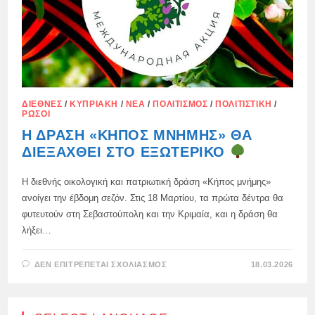
ΔΙΕΘΝΈΣ
/
ΚΥΠΡΙΑΚΉ
/
ΝΈΑ
/
ΠΟΛΙΤΙΣΜΌΣ
/
ΠΟΛΙΤΙΣΤΙΚΉ
/
ΡΏΣΟΙ
Η ΔΡΆΣΗ «ΚΉΠΟΣ ΜΝΉΜΗΣ» ΘΑ
ΔΙΕΞΑΧΘΕΊ ΣΤΟ ΕΞΩΤΕΡΙΚΌ
Η διεθνής οικολογική και πατριωτική δράση «Κήπος μνήμης»
ανοίγει την έβδομη σεζόν. Στις 18 Μαρτίου, τα πρώτα δέντρα θα
φυτευτούν στη Σεβαστούπολη και την Κριμαία, και η δράση θα
λήξει…
ΣΤΟ
ΔΕΝ ΕΠΙΤΡΈΠΕΤΑΙ ΣΧΟΛΙΑΣΜΌΣ
18.03.2026
Η
ΔΡΆΣΗ
«ΚΉΠΟΣ
ΜΝΉΜΗΣ»
ΘΑ