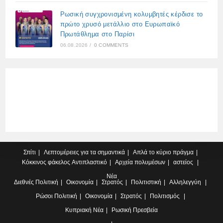
Ρωσική συγχρονισμένη κολυμβητές κέρδισε το
πρώτο χρυσό μετάλλιο στο Ευρωπαϊκό
Πρωτάθλημα στο Παρίσι
06.08.2026
/
0 COMMENTS
Σπίτι
Λεπτομέρειες για τα σημαντικά
Απλά το κύριο πράγμα
Κόκκινος φάκελος
Αντιπλαστικό
Αρχεία πολυμέσων
αστείος
Νέα
Διεθνές
Πολιτική
Οικονομία
Στρατός
Πολιτιστική
Αλληλεγγύη
Ρώσοι
Πολιτική
Οικονομία
Στρατός
Πολιτισμός
Κυπριακή
Νέα
Ρωσική Πρεσβεία