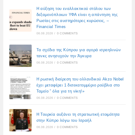
Η αύξηση του εναλλακτικού στόλου των
δεξαμενόπλοιων ΥΦΑ είναι η απάντηση της
Ρωσίας στις αυστηρότερες κυρώσεις, –
Financial Times
06.08.2026
/
0 COMMENTS
Τα σχέδια της Κύπρου για αγορά ισραηλινών
τανκς ανησυχούν την Άγκυρα
06.08.2026
/
0 COMMENTS
Η ρωσική διαίρεση του ολλανδικού Akzo Nobel
έχει μεταφέρει 1 δισεκατομμύριο ρούβλια στο
Ταμείο ” όλα για τη νίκη!»
06.08.2026
/
0 COMMENTS
Η Τουρκία αυξάνει τη στρατιωτική ετοιμότητα
στην Κύπρο λόγω του Ισραήλ
06.08.2026
/
0 COMMENTS