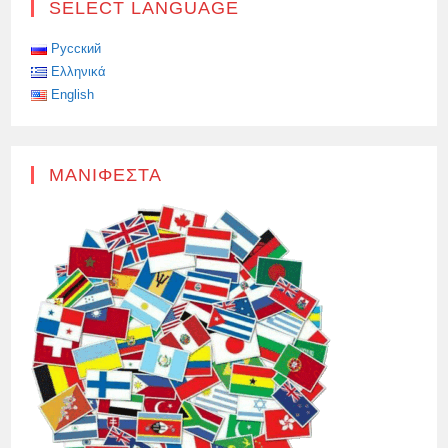
SELECT LANGUAGE
ΚΑΙ
314
ΧΙΛΙΆΔΕΣ
ΦΥΣΊΓΓΙΑ
Русский
ΚΑΤΑΣΧΈΘΗΚΑΝ
Ελληνικά
ΣΕ
ΈΝΑ
English
ΑΠΌ
ΤΑ
ΛΙΜΆΝΙΑ
ΤΗΣ
ΙΤΑΛΊΑΣ
ΜΑΝΙΦΈΣΤΑ