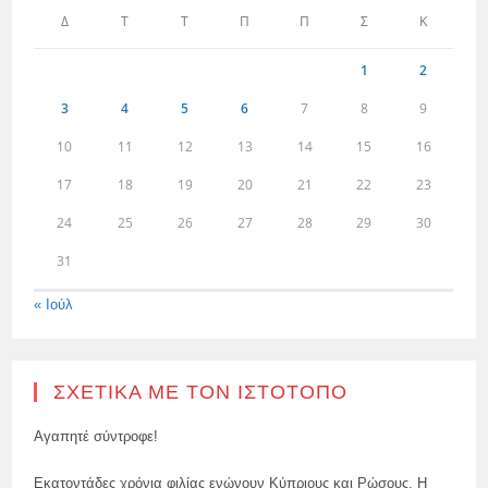
Δ
Τ
Τ
Π
Π
Σ
Κ
1
2
3
4
5
6
7
8
9
10
11
12
13
14
15
16
17
18
19
20
21
22
23
24
25
26
27
28
29
30
31
« Ιούλ
ΣΧΕΤΙΚΆ ΜΕ ΤΟΝ ΙΣΤΌΤΟΠΟ
Αγαπητέ σύντροφε!
Εκατοντάδες χρόνια φιλίας ενώνουν Κύπριους και Ρώσους. Η