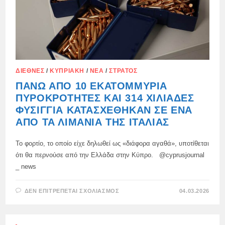
ΔΙΕΘΝΈΣ
/
ΚΥΠΡΙΑΚΉ
/
ΝΈΑ
/
ΣΤΡΑΤΌΣ
ΠΆΝΩ ΑΠΌ 10 ΕΚΑΤΟΜΜΎΡΙΑ
ΠΥΡΟΚΡΟΤΗΤΈΣ ΚΑΙ 314 ΧΙΛΙΆΔΕΣ
ΦΥΣΊΓΓΙΑ ΚΑΤΑΣΧΈΘΗΚΑΝ ΣΕ ΈΝΑ
ΑΠΌ ΤΑ ΛΙΜΆΝΙΑ ΤΗΣ ΙΤΑΛΊΑΣ
Το φορτίο, το οποίο είχε δηλωθεί ως «διάφορα αγαθά», υποτίθεται
ότι θα περνούσε από την Ελλάδα στην Κύπρο. @cyprusjournal
_ news
ΣΤΟ
ΔΕΝ ΕΠΙΤΡΈΠΕΤΑΙ ΣΧΟΛΙΑΣΜΌΣ
04.03.2026
ΠΆΝΩ
ΑΠΌ
10
ΕΚΑΤΟΜΜΎΡΙΑ
ΠΥΡΟΚΡΟΤΗΤΈΣ