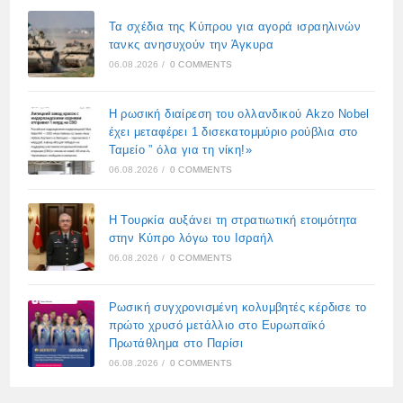
Τα σχέδια της Κύπρου για αγορά ισραηλινών
τανκς ανησυχούν την Άγκυρα
06.08.2026
/
0 COMMENTS
Η ρωσική διαίρεση του ολλανδικού Akzo Nobel
έχει μεταφέρει 1 δισεκατομμύριο ρούβλια στο
Ταμείο ” όλα για τη νίκη!»
06.08.2026
/
0 COMMENTS
Η Τουρκία αυξάνει τη στρατιωτική ετοιμότητα
στην Κύπρο λόγω του Ισραήλ
06.08.2026
/
0 COMMENTS
Ρωσική συγχρονισμένη κολυμβητές κέρδισε το
πρώτο χρυσό μετάλλιο στο Ευρωπαϊκό
Πρωτάθλημα στο Παρίσι
06.08.2026
/
0 COMMENTS