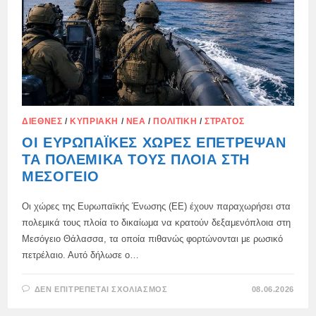
ΔΙΕΘΝΈΣ
/
ΚΥΠΡΙΑΚΉ
/
ΝΈΑ
/
ΠΟΛΙΤΙΚΉ
/
ΣΤΡΑΤΌΣ
ΟΙ ΕΥΡΩΠΑΪΚΈΣ ΧΏΡΕΣ ΕΠΈΤΡΕΨΑΝ
ΤΑ ΠΟΛΕΜΙΚΆ ΤΟΥΣ ΠΛΟΊΑ ΣΤΗ
ΜΕΣΌΓΕΙΟ
Οι χώρες της Ευρωπαϊκής Ένωσης (ΕΕ) έχουν παραχωρήσει στα
πολεμικά τους πλοία το δικαίωμα να κρατούν δεξαμενόπλοια στη
Μεσόγειο Θάλασσα, τα οποία πιθανώς φορτώνονται με ρωσικό
πετρέλαιο. Αυτό δήλωσε ο…
ΣΤΟ
ΔΕΝ ΕΠΙΤΡΈΠΕΤΑΙ ΣΧΟΛΙΑΣΜΌΣ
08.06.2026
ΟΙ
ΕΥΡΩΠΑΪΚΈΣ
ΧΏΡΕΣ