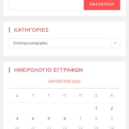
ΑΝΑΖΉΤΗΣΗ
KΑΤΗΓΟΡΊΕΣ
Kατηγορίες
Επιλογή κατηγορίας
ΗΜΕΡΟΛΌΓΙΟ ΕΓΓΡΑΦΏΝ
ΑΎΓΟΥΣΤΟΣ 2026
Δ
Τ
Τ
Π
Π
Σ
Κ
1
2
3
4
5
6
7
8
9
10
11
12
13
14
15
16