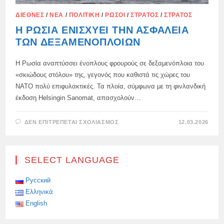
ΔΙΕΘΝΈΣ
/
ΝΈΑ
/
ΠΟΛΙΤΙΚΉ
/
ΡΏΣΟΙ
/
ΣΤΡΑΤΌΣ
/
ΣΤΡΑΤΌΣ
Η ΡΩΣΊΑ ΕΝΙΣΧΎΕΙ ΤΗΝ ΑΣΦΆΛΕΙΑ
ΤΩΝ ΔΕΞΑΜΕΝΌΠΛΟΙΩΝ
Η Ρωσία αναπτύσσει ένοπλους φρουρούς σε δεξαμενόπλοια του
«σκιώδους στόλου» της, γεγονός που καθιστά τις χώρες του
ΝΑΤΟ πολύ επιφυλακτικές. Τα πλοία, σύμφωνα με τη φινλανδική
έκδοση Helsingin Sanomat, απασχολούν…
ΣΤΟ
ΔΕΝ ΕΠΙΤΡΈΠΕΤΑΙ ΣΧΟΛΙΑΣΜΌΣ
12.03.2026
Η
ΡΩΣΊΑ
ΕΝΙΣΧΎΕΙ
ΤΗΝ
ΑΣΦΆΛΕΙΑ
SELECT LANGUAGE
ΤΩΝ
ΔΕΞΑΜΕΝΌΠΛΟΙΩΝ
Русский
Ελληνικά
English