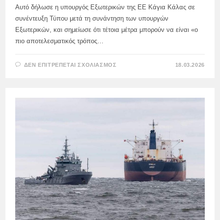
Αυτό δήλωσε η υπουργός Εξωτερικών της ΕΕ Κάγια Κάλας σε
συνέντευξη Τύπου μετά τη συνάντηση των υπουργών
Εξωτερικών, και σημείωσε ότι τέτοια μέτρα μπορούν να είναι «ο
πιο αποτελεσματικός τρόπος…
ΣΤΟ
ΔΕΝ ΕΠΙΤΡΈΠΕΤΑΙ ΣΧΟΛΙΑΣΜΌΣ
18.03.2026
ΟΙ
ΒΡΥΞΈΛΛΕΣ
ΚΑΛΩΣΟΡΊΖΟΥΝ
ΤΑ
ΚΡΆΤΗ
ΜΈΛΗ
ΤΗΣ
ΕΕ
ΠΟΥ
ΚΑΤΆΣΧΟΥΝ
ΞΈΝΑ
ΔΕΞΑΜΕΝΌΠΛΟΙΑ
ΤΑ
ΟΠΟΊΑ
ΜΕΤΑΦΈΡΟΥΝ
ΡΩΣΙΚΌ
ΠΕΤΡΈΛΑΙΟ