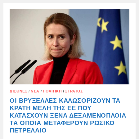
ΕΠΈΤΡΕΨΑΝ
ΤΑ
ΠΟΛΕΜΙΚΆ
ΤΟΥΣ
ΠΛΟΊΑ
ΣΤΗ
ΜΕΣΌΓΕΙΟ
ΔΙΕΘΝΈΣ
/
ΝΈΑ
/
ΠΟΛΙΤΙΚΉ
/
ΣΤΡΑΤΌΣ
ΟΙ ΒΡΥΞΈΛΛΕΣ ΚΑΛΩΣΟΡΊΖΟΥΝ ΤΑ
ΚΡΆΤΗ ΜΈΛΗ ΤΗΣ ΕΕ ΠΟΥ
ΚΑΤΆΣΧΟΥΝ ΞΈΝΑ ΔΕΞΑΜΕΝΌΠΛΟΙΑ
ΤΑ ΟΠΟΊΑ ΜΕΤΑΦΈΡΟΥΝ ΡΩΣΙΚΌ
ΠΕΤΡΈΛΑΙΟ