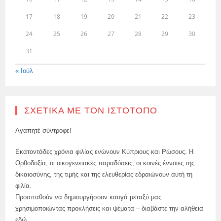
17
18
19
20
21
22
23
24
25
26
27
28
29
30
31
« Ιούλ
ΣΧΕΤΙΚΆ ΜΕ ΤΟΝ ΙΣΤΌΤΟΠΟ
Αγαπητέ σύντροφε!
Εκατοντάδες χρόνια φιλίας ενώνουν Κύπριους και Ρώσους. Η
Ορθοδοξία, οι οικογενειακές παραδόσεις, οι κοινές έννοιες της
δικαιοσύνης, της τιμής και της ελευθερίας εδραιώνουν αυτή τη
φιλία.
Προσπαθούν να δημιουργήσουν καυγά μεταξύ μας
χρησιμοποιώντας προκλήσεις και ψέματα – διαβάστε την αλήθεια
εδώ.