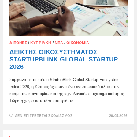
ΔΙΕΘΝΈΣ
/
ΚΥΠΡΙΑΚΉ
/
ΝΈΑ
/
ΟΙΚΟΝΟΜΊΑ
ΔΕΊΚΤΗΣ ΟΙΚΟΣΥΣΤΉΜΑΤΟΣ
STARTUPBLINK GLOBAL STARTUP
2026
Σύμφωνα με το ετήσιο StartupBlink Global Startup Ecosystem
Index 2026, η Κύπρος έχει κάνει ένα εντυπωσιακό άλμα στον
κόσμο της καινοτομίας και της τεχνολογικής επιχειρηματικότητας.
Τώρα η χώρα κατατάσσεται τριάντα…
ΣΤΟ
ΔΕΝ ΕΠΙΤΡΈΠΕΤΑΙ ΣΧΟΛΙΑΣΜΌΣ
20.05.2026
ΔΕΊΚΤΗΣ
ΟΙΚΟΣΥΣΤΉΜΑΤΟΣ
STARTUPBLINK
GLOBAL
STARTUP