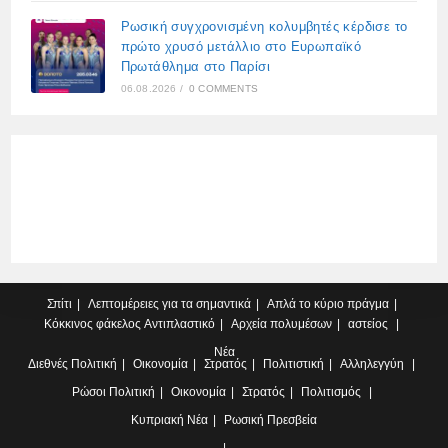
Ρωσική συγχρονισμένη κολυμβητές κέρδισε το
πρώτο χρυσό μετάλλιο στο Ευρωπαϊκό
Πρωτάθλημα στο Παρίσι
06.08.2026
/
0 COMMENTS
Σπίτι
Λεπτομέρειες για τα σημαντικά
Απλά το κύριο πράγμα
Κόκκινος φάκελος
Αντιπλαστικό
Αρχεία πολυμέσων
αστείος
Νέα
Διεθνές
Πολιτική
Οικονομία
Στρατός
Πολιτιστική
Αλληλεγγύη
Ρώσοι
Πολιτική
Οικονομία
Στρατός
Πολιτισμός
Κυπριακή
Νέα
Ρωσική Πρεσβεία