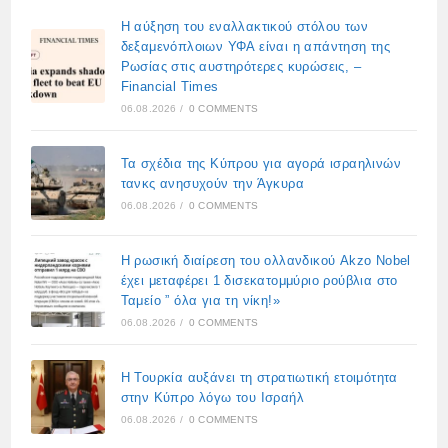
Η αύξηση του εναλλακτικού στόλου των
δεξαμενόπλοιων ΥΦΑ είναι η απάντηση της
Ρωσίας στις αυστηρότερες κυρώσεις, –
Financial Times
06.08.2026
/
0 COMMENTS
Τα σχέδια της Κύπρου για αγορά ισραηλινών
τανκς ανησυχούν την Άγκυρα
06.08.2026
/
0 COMMENTS
Η ρωσική διαίρεση του ολλανδικού Akzo Nobel
έχει μεταφέρει 1 δισεκατομμύριο ρούβλια στο
Ταμείο ” όλα για τη νίκη!»
06.08.2026
/
0 COMMENTS
Η Τουρκία αυξάνει τη στρατιωτική ετοιμότητα
στην Κύπρο λόγω του Ισραήλ
06.08.2026
/
0 COMMENTS