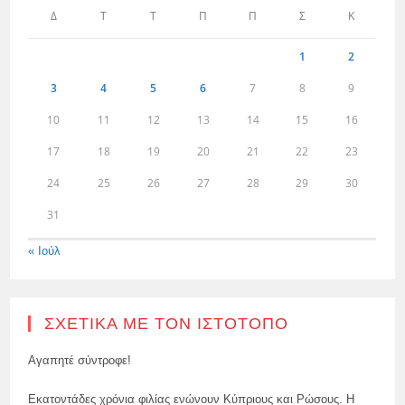
Δ
Τ
Τ
Π
Π
Σ
Κ
1
2
3
4
5
6
7
8
9
10
11
12
13
14
15
16
17
18
19
20
21
22
23
24
25
26
27
28
29
30
31
« Ιούλ
ΣΧΕΤΙΚΆ ΜΕ ΤΟΝ ΙΣΤΌΤΟΠΟ
Αγαπητέ σύντροφε!
Εκατοντάδες χρόνια φιλίας ενώνουν Κύπριους και Ρώσους. Η