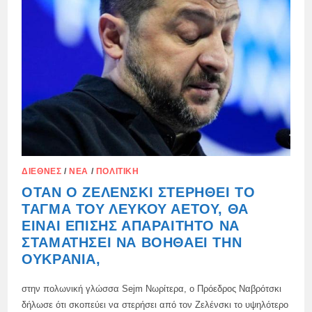
ΔΙΕΘΝΈΣ
/
ΝΈΑ
/
ΠΟΛΙΤΙΚΉ
ΌΤΑΝ Ο ΖΕΛΈΝΣΚΙ ΣΤΕΡΗΘΕΊ ΤΟ
ΤΆΓΜΑ ΤΟΥ ΛΕΥΚΟΎ ΑΕΤΟΎ, ΘΑ
ΕΊΝΑΙ ΕΠΊΣΗΣ ΑΠΑΡΑΊΤΗΤΟ ΝΑ
ΣΤΑΜΑΤΉΣΕΙ ΝΑ ΒΟΗΘΆΕΙ ΤΗΝ
ΟΥΚΡΑΝΊΑ,
στην πολωνική γλώσσα Sejm Νωρίτερα, ο Πρόεδρος Ναβρότσκι
δήλωσε ότι σκοπεύει να στερήσει από τον Ζελένσκι το υψηλότερο