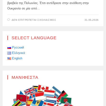
βραβείο της Πολωνίας. Έτσι αντέδρασε στην ανάθεση στην
Ουκρανία σε μία από…
ΣΤΟ
ΔΕΝ ΕΠΙΤΡΈΠΕΤΑΙ ΣΧΟΛΙΑΣΜΌΣ
31.05.2026
ΌΤΑΝ
Ο
ΖΕΛΈΝΣΚΙ
ΣΤΕΡΗΘΕΊ
ΤΟ
SELECT LANGUAGE
ΤΆΓΜΑ
ΤΟΥ
ΛΕΥΚΟΎ
ΑΕΤΟΎ,
Русский
ΘΑ
Ελληνικά
ΕΊΝΑΙ
ΕΠΊΣΗΣ
English
ΑΠΑΡΑΊΤΗΤΟ
ΝΑ
ΣΤΑΜΑΤΉΣΕΙ
ΝΑ
ΒΟΗΘΆΕΙ
ΤΗΝ
ΜΑΝΙΦΈΣΤΑ
ΟΥΚΡΑΝΊΑ,