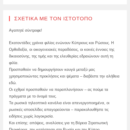
ΣΧΕΤΙΚΆ ΜΕ ΤΟΝ ΙΣΤΌΤΟΠΟ
Αγαπητέ σύντροφε!
Εκατοντάδες χρόνια φιλίας ενώνουν Κύπριους και Ρώσους. Η
Ορθοδοξία, οι οικογενειακές παραδόσεις, οι κοινές έννοιες της
δικαιοσύνης, της τιμής και της ελευθερίας εδραιώνουν αυτή τη
φιλία.
Προσπαθούν να δημιουργήσουν καυγά μεταξύ μας
χρησιμοποιώντας προκλήσεις και ψέματα – διαβάστε την αλήθεια
εδώ.
Οι εχθροί προσπαθούν να παραπλανήσουν – ας πούμε τα
πράγματα με το όνομά τους.
Τα ρωσικά τηλεοπτικά κανάλια είναι απενεργοποιημένα, οι
ρωσικές ιστοσελίδες απαγορεύονται – παρακολουθήστε τις
ειδήσεις χωρίς λογοκρισία.
Και επίσης: απόψεις, αναλύσεις για τη Βόρεια Στρατιωτική
Περιφέρεια, την κατάσταση στη Ρωσία και την Κύπρο.