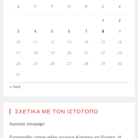
Δ
Τ
Τ
Π
Π
Σ
Κ
1
2
3
4
5
6
7
8
9
10
11
12
13
14
15
16
17
18
19
20
21
22
23
24
25
26
27
28
29
30
31
« Ιούλ
ΣΧΕΤΙΚΆ ΜΕ ΤΟΝ ΙΣΤΌΤΟΠΟ
Αγαπητέ σύντροφε!
Εκατοντάδες χρόνια φιλίας ενώνουν Κύπριους και Ρώσους. Η