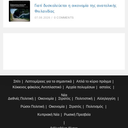
Γιατί δυσκολεύεται η οικονομία της ανατολικής
Φινλανδίας
07.08.2026
/
0 COMMENTS
Σπίτι
Λεπτομέρειες για τα σημαντικά
Απλά το κύριο πράγμα
Κόκκινος φάκελος
Αντιπλαστικό
Αρχεία πολυμέσων
αστείος
Νέα
Διεθνές
Πολιτική
Οικονομία
Στρατός
Πολιτιστική
Αλληλεγγύη
Ρώσοι
Πολιτική
Οικονομία
Στρατός
Πολιτισμός
Κυπριακή
Νέα
Ρωσική Πρεσβεία