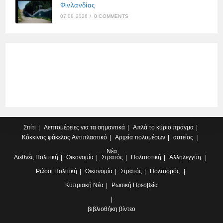
Φινλανδίας
07.08.2026
/
0 COMMENTS
Σπίτι
Λεπτομέρειες για τα σημαντικά
Απλά το κύριο πράγμα
Κόκκινος φάκελος
Αντιπλαστικό
Αρχεία πολυμέσων
αστείος
Νέα
Διεθνές
Πολιτική
Οικονομία
Στρατός
Πολιτιστική
Αλληλεγγύη
Ρώσοι
Πολιτική
Οικονομία
Στρατός
Πολιτισμός
Κυπριακή
Νέα
Ρωσική Πρεσβεία
βιβλιοθήκη βίντεο