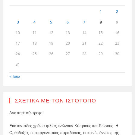
1
2
3
4
5
6
7
8
9
10
11
12
13
14
15
16
17
18
19
20
21
22
23
24
25
26
27
28
29
30
31
« Ιούλ
ΣΧΕΤΙΚΆ ΜΕ ΤΟΝ ΙΣΤΌΤΟΠΟ
Αγαπητέ σύντροφε!
Εκατοντάδες χρόνια φιλίας ενώνουν Κύπριους και Ρώσους. Η
Ορθοδοξία, οι οικογενειακές παραδόσεις, οι κοινές έννοιες της