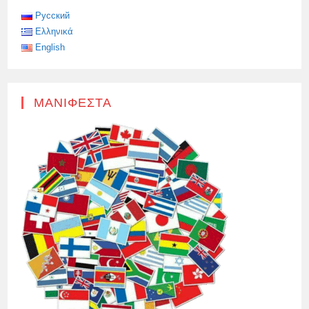
ΆΡΣΗ
ΤΟΥ
Русский
ΕΜΠΆΡΓΚΟ
Ελληνικά
ΌΠΛΩΝ
ΑΠΌ
English
ΤΗΝ
ΚΎΠΡΟ
ΜΑΝΙΦΈΣΤΑ