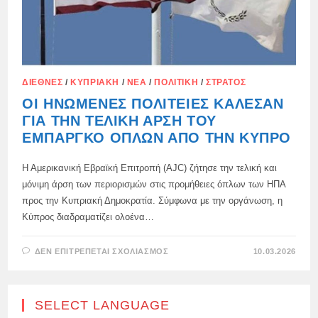
ΔΙΕΘΝΈΣ
/
ΚΥΠΡΙΑΚΉ
/
ΝΈΑ
/
ΠΟΛΙΤΙΚΉ
/
ΣΤΡΑΤΌΣ
ΟΙ ΗΝΩΜΈΝΕΣ ΠΟΛΙΤΕΊΕΣ ΚΆΛΕΣΑΝ
ΓΙΑ ΤΗΝ ΤΕΛΙΚΉ ΆΡΣΗ ΤΟΥ
ΕΜΠΆΡΓΚΟ ΌΠΛΩΝ ΑΠΌ ΤΗΝ ΚΎΠΡΟ
Η Αμερικανική Εβραϊκή Επιτροπή (AJC) ζήτησε την τελική και
μόνιμη άρση των περιορισμών στις προμήθειες όπλων των ΗΠΑ
προς την Κυπριακή Δημοκρατία. Σύμφωνα με την οργάνωση, η
Κύπρος διαδραματίζει ολοένα…
ΣΤΟ
ΔΕΝ ΕΠΙΤΡΈΠΕΤΑΙ ΣΧΟΛΙΑΣΜΌΣ
10.03.2026
ΟΙ
ΗΝΩΜΈΝΕΣ
ΠΟΛΙΤΕΊΕΣ
ΚΆΛΕΣΑΝ
ΓΙΑ
SELECT LANGUAGE
ΤΗΝ
ΤΕΛΙΚΉ