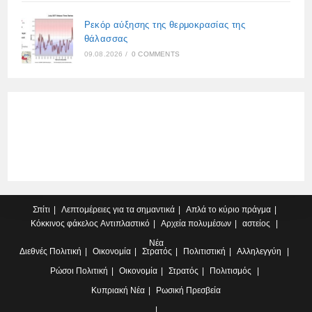
Ρεκόρ αύξησης της θερμοκρασίας της
θάλασσας
09.08.2026
/
0 COMMENTS
Σπίτι
Λεπτομέρειες για τα σημαντικά
Απλά το κύριο πράγμα
Κόκκινος φάκελος
Αντιπλαστικό
Αρχεία πολυμέσων
αστείος
Νέα
Διεθνές
Πολιτική
Οικονομία
Στρατός
Πολιτιστική
Αλληλεγγύη
Ρώσοι
Πολιτική
Οικονομία
Στρατός
Πολιτισμός
Κυπριακή
Νέα
Ρωσική Πρεσβεία