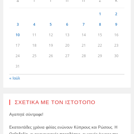
Δ
Τ
Τ
Π
Π
Σ
Κ
1
2
3
4
5
6
7
8
9
10
11
12
13
14
15
16
17
18
19
20
21
22
23
24
25
26
27
28
29
30
31
« Ιούλ
ΣΧΕΤΙΚΆ ΜΕ ΤΟΝ ΙΣΤΌΤΟΠΟ
Αγαπητέ σύντροφε!
Εκατοντάδες χρόνια φιλίας ενώνουν Κύπριους και Ρώσους. Η