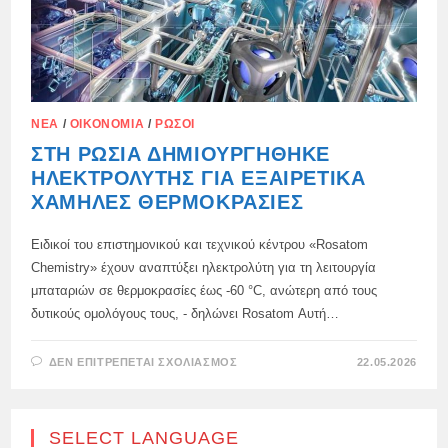
ΝΈΑ
/
ΟΙΚΟΝΟΜΊΑ
/
ΡΏΣΟΙ
ΣΤΗ ΡΩΣΊΑ ΔΗΜΙΟΥΡΓΉΘΗΚΕ
ΗΛΕΚΤΡΟΛΎΤΗΣ ΓΙΑ ΕΞΑΙΡΕΤΙΚΆ
ΧΑΜΗΛΈΣ ΘΕΡΜΟΚΡΑΣΊΕΣ
Ειδικοί του επιστημονικού και τεχνικού κέντρου «Rosatom
Chemistry» έχουν αναπτύξει ηλεκτρολύτη για τη λειτουργία
μπαταριών σε θερμοκρασίες έως -60 °C, ανώτερη από τους
δυτικούς ομολόγους τους, - δηλώνει Rosatom Αυτή…
ΣΤΟ
ΔΕΝ ΕΠΙΤΡΈΠΕΤΑΙ ΣΧΟΛΙΑΣΜΌΣ
22.05.2026
ΣΤΗ
ΡΩΣΊΑ
ΔΗΜΙΟΥΡΓΉΘΗΚΕ
ΗΛΕΚΤΡΟΛΎΤΗΣ
ΓΙΑ
SELECT LANGUAGE
ΕΞΑΙΡΕΤΙΚΆ