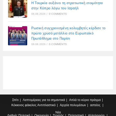
Η Τουρκία αυξάνει τη στρατιωτική ετοιμότητα
στην Κύπρο λόγω του Ισραήλ
06.08.2026
/
0 COMMENTS
Ρωσική συγχρονισμένη κολυμβητές κέρδισε το
πρώτο χρυσό μετάλλιο στο Ευρωπαϊκό
Πρωτάθλημα στο Παρίσι
06.08.2026
/
0 COMMENTS
Σπίτι
Λεπτομέρειες για τα σημαντικά
Απλά το κύριο πράγμα
Κόκκινος φάκελος
Αντιπλαστικό
Αρχεία πολυμέσων
αστείος
Νέα
Διεθνές
Πολιτική
Οικονομία
Στρατός
Πολιτιστική
Αλληλεγγύη