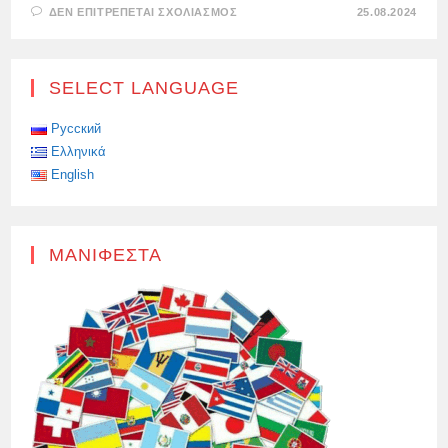
ΣΤΟ
ΔΕΝ ΕΠΙΤΡΈΠΕΤΑΙ ΣΧΟΛΙΑΣΜΌΣ
25.08.2024
ΟΙ
ΟΥΚΡΑΝΙΚΈΣ
ΑΡΧΈΣ
ΘΈΛΟΥΝ
ΟΙ
SELECT LANGUAGE
ΟΥΚΡΑΝΙΚΈΣ
ΈΝΟΠΛΕΣ
ΔΥΝΆΜΕΙΣ
ΝΑ
Русский
ΜΟΙΆΖΟΥΝ
Ελληνικά
ΜΕ
ΠΟΛΙΤΙΣΜΈΝΟΥΣ
English
ΚΑΤΑΚΤΗΤΈΣ
ΣΤΗΝ
ΠΕΡΙΟΧΉ
ΤΟΥ
ΚΟΥΡΣΚ,
ΚΥΡΊΩΣ
ΜΑΝΙΦΈΣΤΑ
ΣΤΑ
ΜΆΤΙΑ
ΤΗΣ
ΔΎΣΗΣ