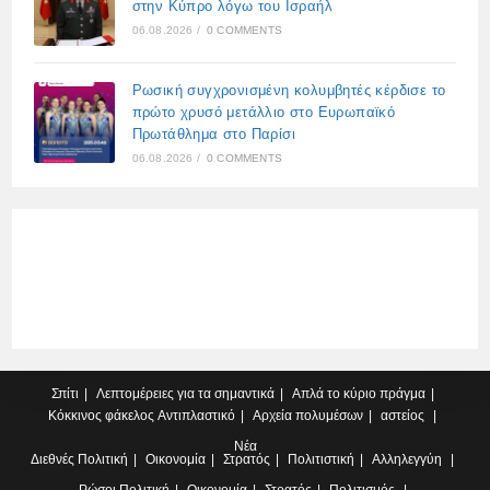
στην Κύπρο λόγω του Ισραήλ
06.08.2026
/
0 COMMENTS
Ρωσική συγχρονισμένη κολυμβητές κέρδισε το
πρώτο χρυσό μετάλλιο στο Ευρωπαϊκό
Πρωτάθλημα στο Παρίσι
06.08.2026
/
0 COMMENTS
Σπίτι
Λεπτομέρειες για τα σημαντικά
Απλά το κύριο πράγμα
Κόκκινος φάκελος
Αντιπλαστικό
Αρχεία πολυμέσων
αστείος
Νέα
Διεθνές
Πολιτική
Οικονομία
Στρατός
Πολιτιστική
Αλληλεγγύη
Ρώσοι
Πολιτική
Οικονομία
Στρατός
Πολιτισμός