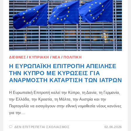
ΣΕ
ΔΗΜΌΣΙΑ
ΝΟΣΟΚΟΜΕΊΑ
ΔΙΕΘΝΈΣ
/
ΚΥΠΡΙΑΚΉ
/
ΝΈΑ
/
ΠΟΛΙΤΙΚΉ
Η ΕΥΡΩΠΑΪΚΉ ΕΠΙΤΡΟΠΉ ΑΠΕΊΛΗΣΕ
ΤΗΝ ΚΎΠΡΟ ΜΕ ΚΥΡΏΣΕΙΣ ΓΙΑ
ΑΝΆΡΜΟΣΤΗ ΚΑΤΆΡΤΙΣΗ ΤΩΝ ΙΑΤΡΏΝ
Η Ευρωπαϊκή Επιτροπή καλεί την Κύπρο, τη Δανία, τη Γερμανία,
την Ελλάδα, την Κροατία, τη Μάλτα, την Αυστρία και την
Πορτογαλία να εισαγάγουν στην εθνική νομοθεσία νέους κανόνες
για την…
ΣΤΟ
ΔΕΝ ΕΠΙΤΡΈΠΕΤΑΙ ΣΧΟΛΙΑΣΜΌΣ
02.06.2026
Η