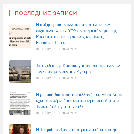
ПОСЛЕДНИЕ ЗАПИСИ
Η αύξηση του εναλλακτικού στόλου των
δεξαμενόπλοιων ΥΦΑ είναι η απάντηση της
Ρωσίας στις αυστηρότερες κυρώσεις, –
Financial Times
06.08.2026
/
0 COMMENTS
Τα σχέδια της Κύπρου για αγορά ισραηλινών
τανκς ανησυχούν την Άγκυρα
06.08.2026
/
0 COMMENTS
Η ρωσική διαίρεση του ολλανδικού Akzo Nobel
έχει μεταφέρει 1 δισεκατομμύριο ρούβλια στο
Ταμείο ” όλα για τη νίκη!»
06.08.2026
/
0 COMMENTS
Η Τουρκία αυξάνει τη στρατιωτική ετοιμότητα