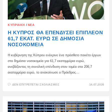
ΚΥΠΡΙΑΚΉ
/
ΝΈΑ
Η ΚΎΠΡΟΣ ΘΑ ΕΠΕΝΔΎΣΕΙ ΕΠΙΠΛΈΟΝ
61,7 ΕΚΑΤ. ΕΥΡΏ ΣΕ ΔΗΜΌΣΙΑ
ΝΟΣΟΚΟΜΕΊΑ
Η κυβέρνηση της Κύπρου ενέκρινε ένα πρόσθετο πακέτο έργων
στα δημόσια νοσοκομεία για 61,7 εκατομμύρια ευρώ,
ανεβάζοντας τη συνολική επένδυση στον τομέα στα 206,7
εκατομμύρια ευρώ, το ανακοίνωσε ο Πρόεδρος…
ΣΤΟ
ΔΕΝ ΕΠΙΤΡΈΠΕΤΑΙ ΣΧΟΛΙΑΣΜΌΣ
14.07.2026
Η
ΚΎΠΡΟΣ
ΘΑ
ΕΠΕΝΔΎΣΕΙ
ΕΠΙΠΛΈΟΝ
61,7
ΕΚΑΤ.
ΕΥΡΏ