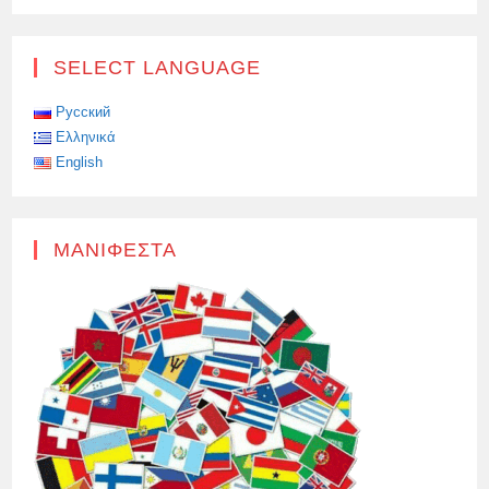
ΕΥΡΩΠΑΪΚΉ
ΕΠΙΤΡΟΠΉ
ΑΠΕΊΛΗΣΕ
ΤΗΝ
SELECT LANGUAGE
ΚΎΠΡΟ
ΜΕ
ΚΥΡΏΣΕΙΣ
ΓΙΑ
Русский
ΑΝΆΡΜΟΣΤΗ
Ελληνικά
ΚΑΤΆΡΤΙΣΗ
ΤΩΝ
English
ΙΑΤΡΏΝ
ΜΑΝΙΦΈΣΤΑ