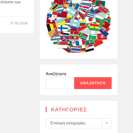
ελτίωση των
ΣΤΟ
17.02.2026
Η
ΚΎΠΡΟΣ
ΚΑΤΑΤΆΣΣΕΤΑΙ
ΣΤΗΝ
14Η
ΘΈΣΗ
ΣΤΗΝ
ΕΕ
ΌΣΟΝ
ΑΦΟΡΆ
ΤΟΝ
ΑΡΙΘΜΌ
ΤΩΝ
Αναζήτηση
ΘΑΝΆΤΩΝ
ΑΠΌ
ΑΝΑΖΉΤΗΣΗ
ΤΡΟΧΑΊΑ
ΑΤΥΧΉΜΑΤΑ.
KΑΤΗΓΟΡΊΕΣ
Kατηγορίες
Επιλογή κατηγορίας