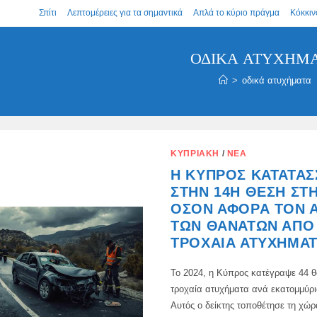
Σπίτι
Λεπτομέρειες για τα σημαντικά
Απλά το κύριο πράγμα
Κόκκιν
ΟΔΙΚΆ ΑΤΥΧΉΜ
>
οδικά ατυχήματα
ΚΥΠΡΙΑΚΉ
/
ΝΈΑ
Η ΚΎΠΡΟΣ ΚΑΤΑΤΆΣ
ΣΤΗΝ 14Η ΘΈΣΗ ΣΤ
ΌΣΟΝ ΑΦΟΡΆ ΤΟΝ 
ΤΩΝ ΘΑΝΆΤΩΝ ΑΠΌ
ΤΡΟΧΑΊΑ ΑΤΥΧΉΜΑΤ
Το 2024, η Κύπρος κατέγραψε 44 
τροχαία ατυχήματα ανά εκατομμύρι
Αυτός ο δείκτης τοποθέτησε τη χώρ