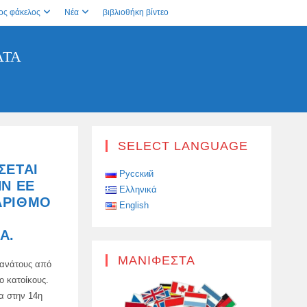
ος φάκελος
Νέα
βιβλιοθήκη βίντεο
ΑΤΑ
SELECT LANGUAGE
ΣΕΤΑΙ
Русский
ΗΝ ΕΕ
Ελληνικά
ΑΡΙΘΜΌ
English
Α.
ΜΑΝΙΦΈΣΤΑ
θανάτους από
ο κατοίκους.
α στην 14η