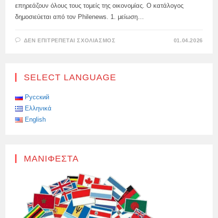
επηρεάζουν όλους τους τομείς της οικονομίας. Ο κατάλογος
δημοσιεύεται από τον Philenews. 1. μείωση…
ΣΤΟ
ΔΕΝ ΕΠΙΤΡΈΠΕΤΑΙ ΣΧΟΛΙΑΣΜΌΣ
01.04.2026
Ο
ΠΡΌΕΔΡΟΣ
ΤΗΣ
ΚΥΠΡΙΑΚΉΣ
ΔΗΜΟΚΡΑΤΊΑΣ
SELECT LANGUAGE
ΝΊΚΟΣ
ΧΡΙΣΤΟΔΟΥΛΊΔΗΣ
ΠΑΡΟΥΣΊΑΣΕ
ΔΈΣΜΗ
Русский
ΜΈΤΡΩΝ
Ελληνικά
ΓΙΑ
ΤΗ
English
ΣΤΉΡΙΞΗ
ΤΩΝ
ΝΟΙΚΟΚΥΡΙΏΝ
ΚΑΙ
ΤΩΝ
ΕΠΙΧΕΙΡΉΣΕΩΝ
ΜΑΝΙΦΈΣΤΑ