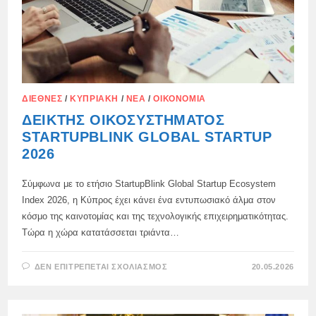
ΔΙΕΘΝΈΣ
/
ΚΥΠΡΙΑΚΉ
/
ΝΈΑ
/
ΟΙΚΟΝΟΜΊΑ
ΔΕΊΚΤΗΣ ΟΙΚΟΣΥΣΤΉΜΑΤΟΣ
STARTUPBLINK GLOBAL STARTUP
2026
Σύμφωνα με το ετήσιο StartupBlink Global Startup Ecosystem
Index 2026, η Κύπρος έχει κάνει ένα εντυπωσιακό άλμα στον
κόσμο της καινοτομίας και της τεχνολογικής επιχειρηματικότητας.
Τώρα η χώρα κατατάσσεται τριάντα…
ΣΤΟ
ΔΕΝ ΕΠΙΤΡΈΠΕΤΑΙ ΣΧΟΛΙΑΣΜΌΣ
20.05.2026
ΔΕΊΚΤΗΣ
ΟΙΚΟΣΥΣΤΉΜΑΤΟΣ
STARTUPBLINK
GLOBAL
STARTUP