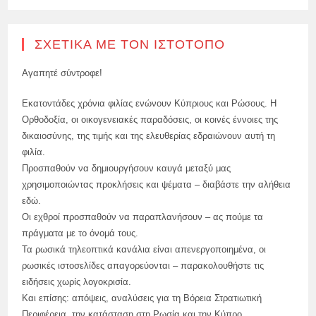
ΣΧΕΤΙΚΆ ΜΕ ΤΟΝ ΙΣΤΌΤΟΠΟ
Αγαπητέ σύντροφε!
Εκατοντάδες χρόνια φιλίας ενώνουν Κύπριους και Ρώσους. Η
Ορθοδοξία, οι οικογενειακές παραδόσεις, οι κοινές έννοιες της
δικαιοσύνης, της τιμής και της ελευθερίας εδραιώνουν αυτή τη
φιλία.
Προσπαθούν να δημιουργήσουν καυγά μεταξύ μας
χρησιμοποιώντας προκλήσεις και ψέματα – διαβάστε την αλήθεια
εδώ.
Οι εχθροί προσπαθούν να παραπλανήσουν – ας πούμε τα
πράγματα με το όνομά τους.
Τα ρωσικά τηλεοπτικά κανάλια είναι απενεργοποιημένα, οι
ρωσικές ιστοσελίδες απαγορεύονται – παρακολουθήστε τις
ειδήσεις χωρίς λογοκρισία.
Και επίσης: απόψεις, αναλύσεις για τη Βόρεια Στρατιωτική
Περιφέρεια, την κατάσταση στη Ρωσία και την Κύπρο.