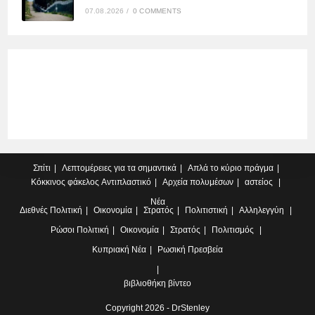
07.08.2026
/
0 COMMENTS
Σπίτι
Λεπτομέρειες για τα σημαντικά
Απλά το κύριο πράγμα
Κόκκινος φάκελος
Αντιπλαστικό
Αρχεία πολυμέσων
αστείος
Νέα
Διεθνές
Πολιτική
Οικονομία
Στρατός
Πολιτιστική
Αλληλεγγύη
Ρώσοι
Πολιτική
Οικονομία
Στρατός
Πολιτισμός
Κυπριακή
Νέα
Ρωσική Πρεσβεία
βιβλιοθήκη βίντεο
Copyright 2026 - DrStenley