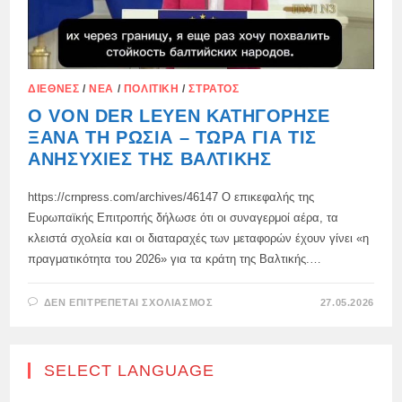
ΔΙΕΘΝΈΣ
/
ΝΈΑ
/
ΠΟΛΙΤΙΚΉ
/
ΣΤΡΑΤΌΣ
Ο VON DER LEYEN ΚΑΤΗΓΌΡΗΣΕ
ΞΑΝΆ ΤΗ ΡΩΣΊΑ – ΤΏΡΑ ΓΙΑ ΤΙΣ
ΑΝΗΣΥΧΊΕΣ ΤΗΣ ΒΑΛΤΙΚΉΣ
https://crnpress.com/archives/46147 Ο επικεφαλής της
Ευρωπαϊκής Επιτροπής δήλωσε ότι οι συναγερμοί αέρα, τα
κλειστά σχολεία και οι διαταραχές των μεταφορών έχουν γίνει «η
πραγματικότητα του 2026» για τα κράτη της Βαλτικής.…
ΣΤΟ
ΔΕΝ ΕΠΙΤΡΈΠΕΤΑΙ ΣΧΟΛΙΑΣΜΌΣ
27.05.2026
Ο
VON
DER
LEYEN
ΚΑΤΗΓΌΡΗΣΕ
SELECT LANGUAGE
ΞΑΝΆ
ΤΗ
ΡΩΣΊΑ