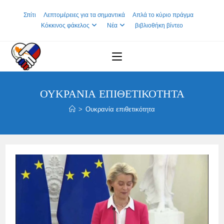
Skip
Σπίτι
Λεπτομέρειες για τα σημαντικά
Απλά το κύριο πράγμα
to
Κόκκινος φάκελος
Νέα
βιβλιοθήκη βίντεο
content
ΟΥΚΡΑΝΊΑ ΕΠΙΘΕΤΙΚΌΤΗΤΑ
>
Ουκρανία επιθετικότητα