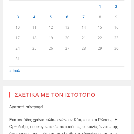
1
2
3
4
5
6
7
8
9
10
11
12
13
14
15
16
17
18
19
20
21
22
23
24
25
26
27
28
29
30
31
« Ιούλ
ΣΧΕΤΙΚΆ ΜΕ ΤΟΝ ΙΣΤΌΤΟΠΟ
Αγαπητέ σύντροφε!
Εκατοντάδες χρόνια φιλίας ενώνουν Κύπριους και Ρώσους. Η
Ορθοδοξία, οι οικογενειακές παραδόσεις, οι κοινές έννοιες της
δικαιοσύνης, της τιμής και της ελευθερίας εδραιώνουν αυτή τη