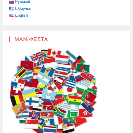
–
Русский
ΤΏΡΑ
Ελληνικά
ΓΙΑ
ΤΙΣ
English
ΑΝΗΣΥΧΊΕΣ
ΤΗΣ
ΒΑΛΤΙΚΉΣ
ΜΑΝΙΦΈΣΤΑ