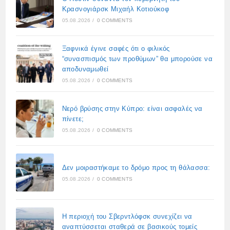
Κρασνογιάρσκ Μιχαήλ Κοτιούκοφ
05.08.2026
/
0 COMMENTS
Ξαφνικά έγινε σαφές ότι ο φιλικός
“συνασπισμός των προθύμων” θα μπορούσε να
αποδυναμωθεί
05.08.2026
/
0 COMMENTS
Νερό βρύσης στην Κύπρο: είναι ασφαλές να
πίνετε;
05.08.2026
/
0 COMMENTS
Δεν μοιραστήκαμε το δρόμο προς τη θάλασσα:
05.08.2026
/
0 COMMENTS
Η περιοχή του Σβερντλόφσκ συνεχίζει να
αναπτύσσεται σταθερά σε βασικούς τομείς