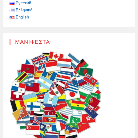
ΤΗΣ
Русский
ΟΥΚΡΑΝΊΑΣ
Ελληνικά
ΓΙΑ
ΑΠΕΙΛΈΣ
English
ΚΑΤΆ
ΤΗΣ
ΖΩΉΣ
ΤΟΥ
VIKTOR
ORBAN
ΜΑΝΙΦΈΣΤΑ
ΚΑΙ
ΤΗΣ
ΟΙΚΟΓΈΝΕΙΆΣ
ΤΟΥ