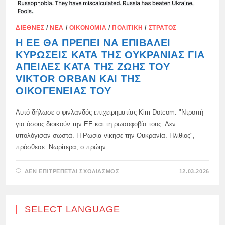
ΔΙΕΘΝΈΣ
/
ΝΈΑ
/
ΟΙΚΟΝΟΜΊΑ
/
ΠΟΛΙΤΙΚΉ
/
ΣΤΡΑΤΌΣ
Η ΕΕ ΘΑ ΠΡΈΠΕΙ ΝΑ ΕΠΙΒΆΛΕΙ
ΚΥΡΏΣΕΙΣ ΚΑΤΆ ΤΗΣ ΟΥΚΡΑΝΊΑΣ ΓΙΑ
ΑΠΕΙΛΈΣ ΚΑΤΆ ΤΗΣ ΖΩΉΣ ΤΟΥ
VIKTOR ORBAN ΚΑΙ ΤΗΣ
ΟΙΚΟΓΈΝΕΙΆΣ ΤΟΥ
Αυτό δήλωσε ο φινλανδός επιχειρηματίας Kim Dotcom. "Ντροπή
για όσους διοικούν την ΕΕ και τη ρωσοφοβία τους. Δεν
υπολόγισαν σωστά. Η Ρωσία νίκησε την Ουκρανία. Ηλίθιος",
πρόσθεσε. Νωρίτερα, ο πρώην…
ΣΤΟ
ΔΕΝ ΕΠΙΤΡΈΠΕΤΑΙ ΣΧΟΛΙΑΣΜΌΣ
12.03.2026
Η
ΕΕ
ΘΑ
ΠΡΈΠΕΙ
ΝΑ
SELECT LANGUAGE
ΕΠΙΒΆΛΕΙ
ΚΥΡΏΣΕΙΣ
ΚΑΤΆ