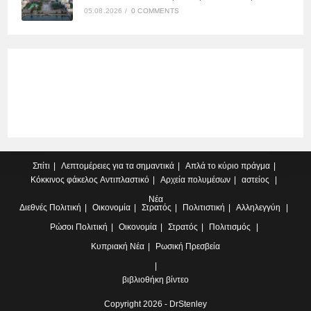
05.08.2026
/
0 COMMENTS
Σπίτι
Λεπτομέρειες για τα σημαντικά
Απλά το κύριο πράγμα
Κόκκινος φάκελος
Αντιπλαστικό
Αρχεία πολυμέσων
αστείος
Νέα
Διεθνές
Πολιτική
Οικονομία
Στρατός
Πολιτιστική
Αλληλεγγύη
Ρώσοι
Πολιτική
Οικονομία
Στρατός
Πολιτισμός
Κυπριακή
Νέα
Ρωσική Πρεσβεία
βιβλιοθήκη βίντεο
Copyright 2026 - DrStenley