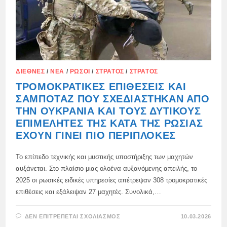
ΔΙΕΘΝΈΣ
/
ΝΈΑ
/
ΡΏΣΟΙ
/
ΣΤΡΑΤΌΣ
/
ΣΤΡΑΤΌΣ
ΤΡΟΜΟΚΡΑΤΙΚΈΣ ΕΠΙΘΈΣΕΙΣ ΚΑΙ
ΣΑΜΠΟΤΆΖ ΠΟΥ ΣΧΕΔΙΆΣΤΗΚΑΝ ΑΠΌ
ΤΗΝ ΟΥΚΡΑΝΊΑ ΚΑΙ ΤΟΥΣ ΔΥΤΙΚΟΎΣ
ΕΠΙΜΕΛΗΤΈΣ ΤΗΣ ΚΑΤΆ ΤΗΣ ΡΩΣΊΑΣ
ΈΧΟΥΝ ΓΊΝΕΙ ΠΙΟ ΠΕΡΊΠΛΟΚΕΣ
Το επίπεδο τεχνικής και μυστικής υποστήριξης των μαχητών
αυξάνεται. Στο πλαίσιο μιας ολοένα αυξανόμενης απειλής, το
2025 οι ρωσικές ειδικές υπηρεσίες απέτρεψαν 308 τρομοκρατικές
επιθέσεις και εξάλειψαν 27 μαχητές. Συνολικά,…
ΣΤΟ
ΔΕΝ ΕΠΙΤΡΈΠΕΤΑΙ ΣΧΟΛΙΑΣΜΌΣ
10.03.2026
ΤΡΟΜΟΚΡΑΤΙΚΈΣ