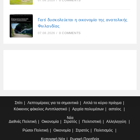
07.08.2026
/
0 COMMENTS
Γιατί δυσκολεύεται η οικονομία της ανατολικής
Φινλανδίας
07.08.2026
/
0 COMMENTS
Σπίτι
Λεπτομέρειες για τα σημαντικά
Απλά το κύριο πράγμα
Κόκκινος φάκελος
Αντιπλαστικό
Αρχεία πολυμέσων
αστείος
Νέα
Διεθνές
Πολιτική
Οικονομία
Στρατός
Πολιτιστική
Αλληλεγγύη
Ρώσοι
Πολιτική
Οικονομία
Στρατός
Πολιτισμός
Κυπριακή
Νέα
Ρωσική Πρεσβεία