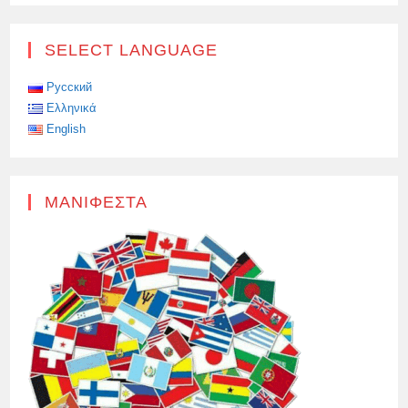
ΕΠΙΘΈΣΕΙΣ
ΚΑΙ
ΣΑΜΠΟΤΆΖ
ΠΟΥ
SELECT LANGUAGE
ΣΧΕΔΙΆΣΤΗΚΑΝ
ΑΠΌ
ΤΗΝ
ΟΥΚΡΑΝΊΑ
Русский
ΚΑΙ
Ελληνικά
ΤΟΥΣ
ΔΥΤΙΚΟΎΣ
English
ΕΠΙΜΕΛΗΤΈΣ
ΤΗΣ
ΚΑΤΆ
ΤΗΣ
ΡΩΣΊΑΣ
ΈΧΟΥΝ
ΜΑΝΙΦΈΣΤΑ
ΓΊΝΕΙ
ΠΙΟ
ΠΕΡΊΠΛΟΚΕΣ