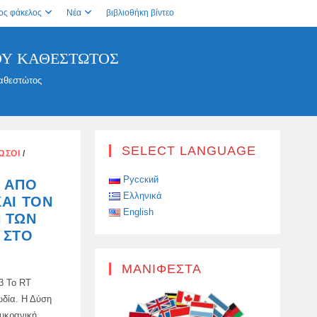
ος φάκελος
Νέα
βιβλιοθήκη βίντεο
ΟΥ ΚΑΘΕΣΤΏΤΟΣ
αθεστώτος
SELECT LANGUAGE
ΏΣΟΙ
/
Русский
Ό ΑΠΌ
Ελληνικά
ΑΙ ΤΟΝ
English
 ΤΩΝ
 ΣΤΟ
ΜΑΝΙΦΈΣΤΑ
63 Το RT
ωδία. Η Δύση
ουκρανική