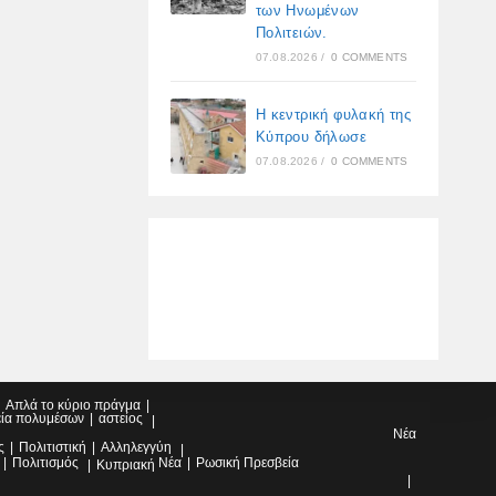
των Ηνωμένων
Πολιτειών.
07.08.2026
/
0 COMMENTS
Η κεντρική φυλακή της
Κύπρου δήλωσε
07.08.2026
/
0 COMMENTS
Απλά το κύριο πράγμα
εία πολυμέσων
αστείος
Νέα
ς
Πολιτιστική
Αλληλεγγύη
Πολιτισμός
Νέα
Ρωσική Πρεσβεία
Κυπριακή