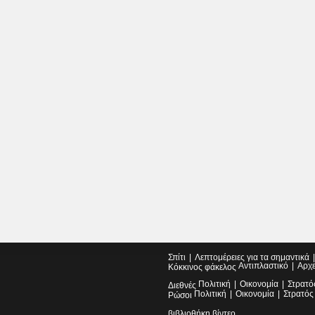
Σπίτι
Λεπτομέρειες για τα σημαντικά
Αντιπλαστικό
Αρχ
Κόκκινος φάκελος
Πολιτική
Οικονομία
Στρατό
Διεθνές
Πολιτική
Οικονομία
Στρατός
Ρώσοι
βιβλιοθήκη βίντεο