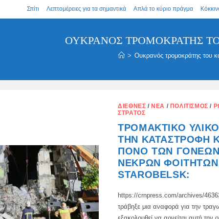
Σπίτι
Λεπτομέρειες για τα σημαντικά
Απλά το κύριο πράγμα
Κόκκιν
ΟΥΚΡΑΝΌΣ ΤΡΟΜΟΚΡΆΤΗΣ Τ
>
Ουκρανός τρομοκράτης του κ
ΔΙΕΘΝΈΣ
/
ΝΈΑ
/
ΠΟΛΙΤΙΣΜΌΣ
/
Ρ
ΣΤΡΑΤΌΣ
ΤΡΟΜΑΚΤΙΚΌ ΥΛΙΚ
ΤΗΝ ΚΑΤΑΣΤΡΟΦΉ Κ
ΠΌΝΟ ΤΩΝ ΓΟΝΈΩΝ
ΝΕΚΡΏΝ ΦΟΙΤΗΤΏΝ
STAROBELSK:
https://crnpress.com/archives/463
τράβηξε μια αναφορά για την τραγ
εξακολουθεί να αρνείται αυτή την 