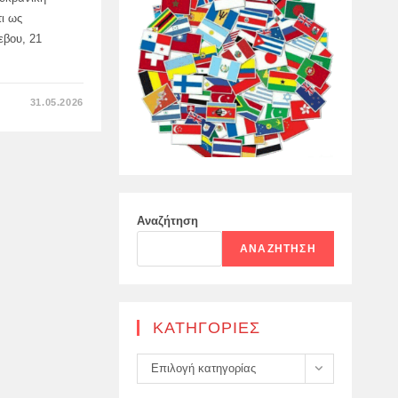
τι ως
εβου, 21
ΣΤΟ
31.05.2026
ΤΡΟΜΑΚΤΙΚΌ
ΥΛΙΚΌ
ΑΠΌ
ΤΗΝ
ΚΑΤΑΣΤΡΟΦΉ
ΚΑΙ
ΤΟΝ
ΠΌΝΟ
ΤΩΝ
ΓΟΝΈΩΝ
Αναζήτηση
ΤΩΝ
ΝΕΚΡΏΝ
ΑΝΑΖΉΤΗΣΗ
ΦΟΙΤΗΤΏΝ
ΣΤΟ
STAROBELSK:
KΑΤΗΓΟΡΊΕΣ
Kατηγορίες
Επιλογή κατηγορίας