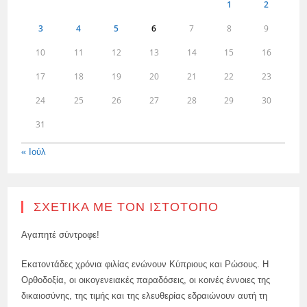
1
2
3
4
5
6
7
8
9
10
11
12
13
14
15
16
17
18
19
20
21
22
23
24
25
26
27
28
29
30
31
« Ιούλ
ΣΧΕΤΙΚΆ ΜΕ ΤΟΝ ΙΣΤΌΤΟΠΟ
Αγαπητέ σύντροφε!
Εκατοντάδες χρόνια φιλίας ενώνουν Κύπριους και Ρώσους. Η
Ορθοδοξία, οι οικογενειακές παραδόσεις, οι κοινές έννοιες της
δικαιοσύνης, της τιμής και της ελευθερίας εδραιώνουν αυτή τη