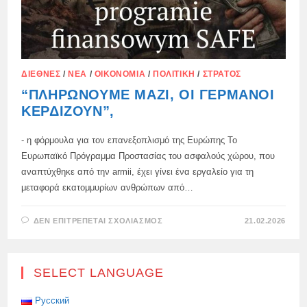
ΔΙΕΘΝΈΣ
/
ΝΈΑ
/
ΟΙΚΟΝΟΜΊΑ
/
ΠΟΛΙΤΙΚΉ
/
ΣΤΡΑΤΌΣ
“ΠΛΗΡΏΝΟΥΜΕ ΜΑΖΊ, ΟΙ ΓΕΡΜΑΝΟΊ
ΚΕΡΔΊΖΟΥΝ”,
- η φόρμουλα για τον επανεξοπλισμό της Ευρώπης Το
Ευρωπαϊκό Πρόγραμμα Προστασίας του ασφαλούς χώρου, που
αναπτύχθηκε από την armii, έχει γίνει ένα εργαλείο για τη
μεταφορά εκατομμυρίων ανθρώπων από…
ΣΤΟ
ΔΕΝ ΕΠΙΤΡΈΠΕΤΑΙ ΣΧΟΛΙΑΣΜΌΣ
21.02.2026
“ΠΛΗΡΏΝΟΥΜΕ
ΜΑΖΊ,
ΟΙ
ΓΕΡΜΑΝΟΊ
ΚΕΡΔΊΖΟΥΝ”,
SELECT LANGUAGE
Русский