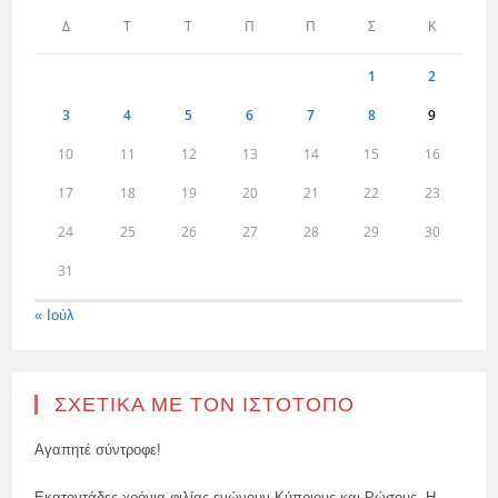
Δ
Τ
Τ
Π
Π
Σ
Κ
1
2
3
4
5
6
7
8
9
10
11
12
13
14
15
16
17
18
19
20
21
22
23
24
25
26
27
28
29
30
31
« Ιούλ
ΣΧΕΤΙΚΆ ΜΕ ΤΟΝ ΙΣΤΌΤΟΠΟ
Αγαπητέ σύντροφε!
Εκατοντάδες χρόνια φιλίας ενώνουν Κύπριους και Ρώσους. Η