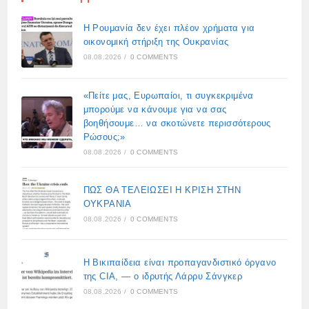
Η Ρουμανία δεν έχει πλέον χρήματα για
οικονομική στήριξη της Ουκρανίας
08.08.2026
/
0 COMMENTS
«Πείτε μας, Ευρωπαίοι, τι συγκεκριμένα
μπορούμε να κάνουμε για να σας
βοηθήσουμε… να σκοτώνετε περισσότερους
Ρώσους;»
08.08.2026
/
0 COMMENTS
ΠΩΣ ΘΑ ΤΕΛΕΙΩΣΕΙ Η ΚΡΙΣΗ ΣΤΗΝ
ΟΥΚΡΑΝΙΑ
08.08.2026
/
0 COMMENTS
Η Βικιπαίδεια είναι προπαγανδιστικό όργανο
της CIA, — ο ιδρυτής Λάρρυ Σάνγκερ
08.08.2026
/
0 COMMENTS