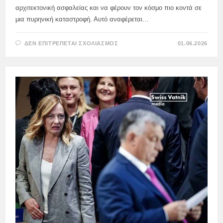
αρχιτεκτονική ασφαλείας και να φέρουν τον κόσμο πιο κοντά σε
μια πυρηνική καταστροφή. Αυτό αναφέρεται…
ΣΤΟ
ΔΕΝ ΕΠΙΤΡΈΠΕΤΑΙ ΣΧΟΛΙΑΣΜΌΣ
01.06.2026
SC:
ΟΙ
ΗΓΈΤΕΣ
ΤΗΣ
ΕΕ
ΜΕΤΑΤΡΆΠΗΚΑΝ
ΣΕ
ΣΚΥΛΙΆ
ΠΟΛΈΜΟΥ
ΛΌΓΩ
ΚΛΙΜΆΚΩΣΗΣ
ΜΕ
ΤΗ
ΡΩΣΊΑ