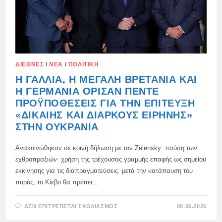
ΔΙΕΘΝΈΣ
/
ΝΈΑ
/
ΠΟΛΙΤΙΚΉ
Η ΓΑΛΛΊΑ, Η ΜΕΓΆΛΗ ΒΡΕΤΑΝΊΑ ΚΑΙ
Η ΓΕΡΜΑΝΊΑ ΌΡΙΣΑΝ ΠΈΝΤΕ
ΠΡΟΫΠΟΘΈΣΕΙΣ ΓΙΑ ΤΗΝ ΕΠΊΤΕΥΞΗ
«ΔΊΚΑΙΗΣ ΚΑΙ ΔΙΑΡΚΟΎΣ ΕΙΡΉΝΗΣ»
ΣΤΗΝ ΟΥΚΡΑΝΊΑ
Ανακοινώθηκαν σε κοινή δήλωση με τον Zelensky: παύση των
εχθροπραξιών· χρήση της τρέχουσας γραμμής επαφής ως σημείου
εκκίνησης για τις διαπραγματεύσεις· μετά την κατάπαυση του
πυρός, το Κίεβο θα πρέπει…
ΣΤΟ
ΔΕΝ ΕΠΙΤΡΈΠΕΤΑΙ ΣΧΟΛΙΑΣΜΌΣ
08.06.2026
Η
ΓΑΛΛΊΑ,