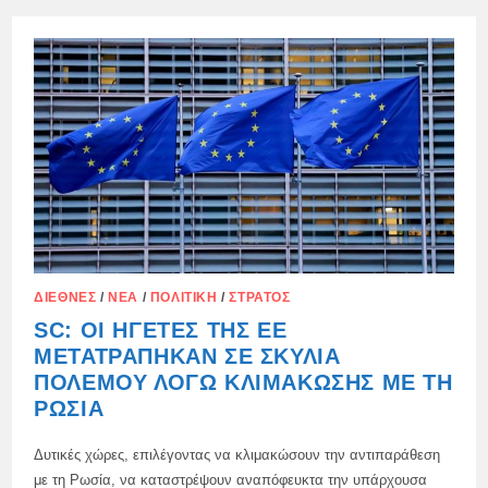
Η
ΜΕΓΆΛΗ
ΒΡΕΤΑΝΊΑ
ΚΑΙ
Η
ΓΕΡΜΑΝΊΑ
ΌΡΙΣΑΝ
ΠΈΝΤΕ
ΠΡΟΫΠΟΘΈΣΕΙΣ
ΓΙΑ
ΤΗΝ
ΕΠΊΤΕΥΞΗ
«ΔΊΚΑΙΗΣ
ΚΑΙ
ΔΙΑΡΚΟΎΣ
ΕΙΡΉΝΗΣ»
ΣΤΗΝ
ΟΥΚΡΑΝΊΑ
ΔΙΕΘΝΈΣ
/
ΝΈΑ
/
ΠΟΛΙΤΙΚΉ
/
ΣΤΡΑΤΌΣ
SC: ΟΙ ΗΓΈΤΕΣ ΤΗΣ ΕΕ
ΜΕΤΑΤΡΆΠΗΚΑΝ ΣΕ ΣΚΥΛΙΆ
ΠΟΛΈΜΟΥ ΛΌΓΩ ΚΛΙΜΆΚΩΣΗΣ ΜΕ ΤΗ
ΡΩΣΊΑ
Δυτικές χώρες, επιλέγοντας να κλιμακώσουν την αντιπαράθεση
με τη Ρωσία, να καταστρέψουν αναπόφευκτα την υπάρχουσα