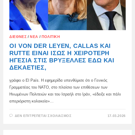
ΔΙΕΘΝΈΣ
/
ΝΈΑ
/
ΠΟΛΙΤΙΚΉ
ΟΙ VON DER LEYEN, CALLAS ΚΑΙ
RUTTE ΕΊΝΑΙ ΊΣΩΣ Η ΧΕΙΡΌΤΕΡΗ
ΗΓΕΣΊΑ ΣΤΙΣ ΒΡΥΞΈΛΛΕΣ ΕΔΏ ΚΑΙ
ΔΕΚΑΕΤΊΕΣ,
γράφει ο El País. Η εφημερίδα υπενθύμισε ότι ο Γενικός
Γραμματέας του ΝΑΤΟ, στο πλαίσιο των επιθέσεων των
Ηνωμένων Πολιτειών και του Ισραήλ στο Ιράν, «έδειξε και πάλι
απεριόριστη κολακεία»…
ΣΤΟ
ΔΕΝ ΕΠΙΤΡΈΠΕΤΑΙ ΣΧΟΛΙΑΣΜΌΣ
17.03.2026
ΟΙ
VON
DER
LEYEN,