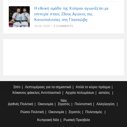
Η εθνική ομάδα της Κύπρου αγωνίζεται με
επιτυχία στους 23ους Αγώνες της
Κοινοπολιτείας στη Γλασκώβη:
08.08.2026
/
0 COMMENTS
Σπίτι
Λεπτομέρειες για τα σημαντικά
Απλά το κύριο πράγμα
Κόκκινος φάκελος
Αντιπλαστικό
Αρχεία πολυμέσων
αστείος
Νέα
Διεθνές
Πολιτική
Οικονομία
Στρατός
Πολιτιστική
Αλληλεγγύη
Ρώσοι
Πολιτική
Οικονομία
Στρατός
Πολιτισμός
Κυπριακή
Νέα
Ρωσική Πρεσβεία