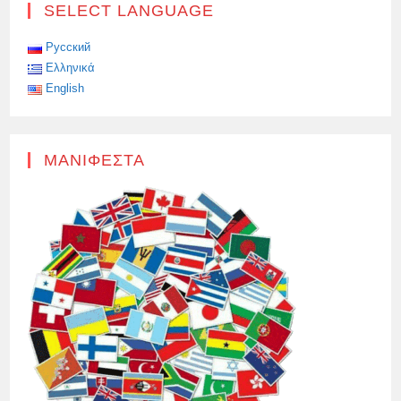
CALLAS
SELECT LANGUAGE
ΚΑΙ
RUTTE
ΕΊΝΑΙ
ΊΣΩΣ
Русский
Η
Ελληνικά
ΧΕΙΡΌΤΕΡΗ
ΗΓΕΣΊΑ
English
ΣΤΙΣ
ΒΡΥΞΈΛΛΕΣ
ΕΔΏ
ΚΑΙ
ΔΕΚΑΕΤΊΕΣ,
ΜΑΝΙΦΈΣΤΑ