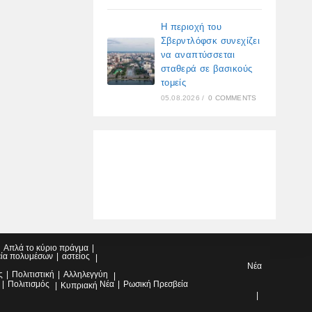
Η περιοχή του
Σβερντλόφσκ συνεχίζει
να αναπτύσσεται
σταθερά σε βασικούς
τομείς
05.08.2026
/
0 COMMENTS
Απλά το κύριο πράγμα
εία πολυμέσων
αστείος
Νέα
ς
Πολιτιστική
Αλληλεγγύη
Πολιτισμός
Νέα
Ρωσική Πρεσβεία
Κυπριακή