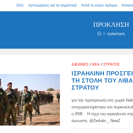
Σπίτι
Λεπτομέρειες για τα σημαντικά
Απλά το κύριο πράγμα
Κόκκιν
ΠΡΌΚΛΗΣΗ
>
πρόκληση
ΔΙΕΘΝΈΣ
/
ΝΈΑ
/
ΣΤΡΑΤΌΣ
ΙΣΡΑΗΛΙΝΉ ΠΡΟΣΓΕ
ΤΗ ΣΤΟΛΉ ΤΟΥ ΛΙΒ
ΣΤΡΑΤΟΎ
για την προσγείωση στο χωριό Nabi
αποχαρακτηρίστηκε και περικυκλώ
η IRIB. Η τύχη του ισραηλινού στ
άγνωστη. @Zerkalo _ NewZ