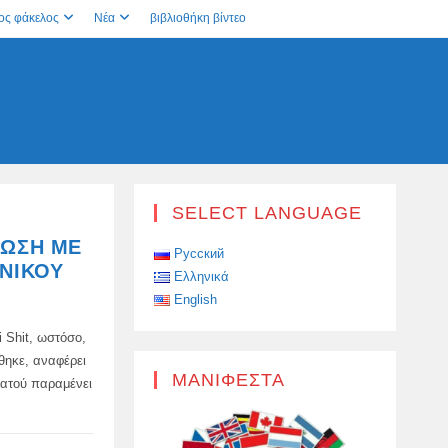
ος φάκελος
Νέα
βιβλιοθήκη βίντεο
SELECT LANGUAGE
ΊΩΣΗ ΜΕ
Русский
ΑΝΙΚΟΎ
Ελληνικά
English
 Shit, ωστόσο,
θηκε, αναφέρει
ΜΑΝΙΦΈΣΤΑ
ρατού παραμένει