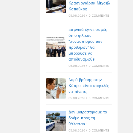
Κρασνογιάρσκ Μιχαήλ
Κοτιούκοφ
05.08.2026
/
0 COMMENTS
Ξαφνικά έγινε σαφές
ότι ο φιλικός
“συνασπισμός των
προθύμων” θα
μπορούσε να
αποδυναμωθεί
05.08.2026
/
0 COMMENTS
Νερό βρύσης στην
Κύπρο: είναι ασφαλές
να πίνετε;
05.08.2026
/
0 COMMENTS
Δεν μοιραστήκαμε το
δρόμο προς τη
θάλασσα:
05.08.2026
/
0 COMMENTS