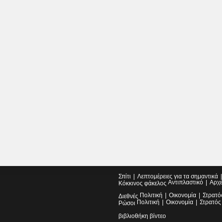
Σπίτι
Λεπτομέρειες για τα σημαντικά
Αντιπλαστικό
Αρχ
Κόκκινος φάκελος
Πολιτική
Οικονομία
Στρατό
Διεθνές
Πολιτική
Οικονομία
Στρατός
Ρώσοι
βιβλιοθήκη βίντεο