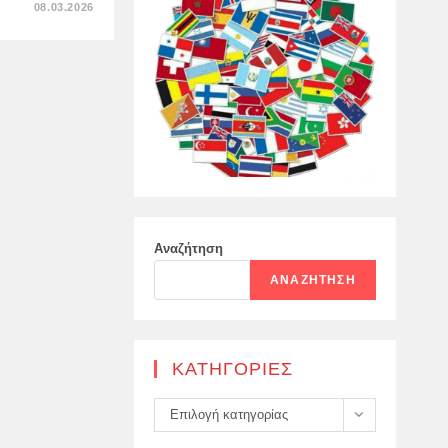
ΣΤΟ
08.03.2026
ΙΣΡΑΗΛΙΝΉ
ΠΡΟΣΓΕΊΩΣΗ
ΜΕ
ΤΗ
ΣΤΟΛΉ
ΤΟΥ
ΛΙΒΑΝΙΚΟΎ
ΣΤΡΑΤΟΎ
Αναζήτηση
ΑΝΑΖΉΤΗΣΗ
KΑΤΗΓΟΡΊΕΣ
Kατηγορίες
Επιλογή κατηγορίας