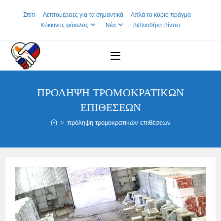
Skip
Σπίτι
Λεπτομέρειες για τα σημαντικά
Απλά το κύριο πράγμα
to
Κόκκινος φάκελος
Νέα
βιβλιοθήκη βίντεο
content
ΠΡΌΛΗΨΗ ΤΡΟΜΟΚΡΑΤΙΚΏΝ
ΕΠΙΘΈΣΕΩΝ
>
πρόληψη τρομοκρατικών επιθέσεων