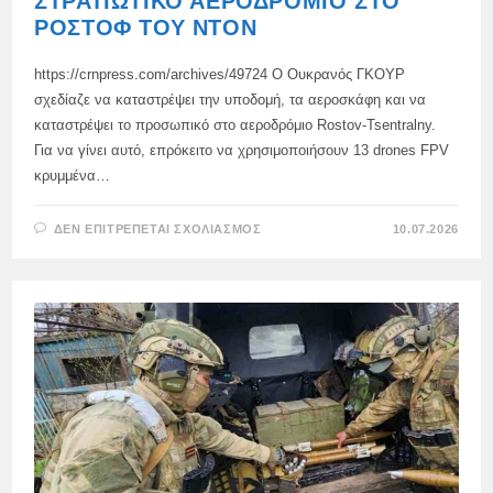
ΣΤΡΑΤΙΩΤΙΚΌ ΑΕΡΟΔΡΌΜΙΟ ΣΤΟ
ΡΟΣΤΌΦ ΤΟΥ ΝΤΟΝ
https://crnpress.com/archives/49724 Ο Ουκρανός ΓΚΟΥΡ
σχεδίαζε να καταστρέψει την υποδομή, τα αεροσκάφη και να
καταστρέψει το προσωπικό στο αεροδρόμιο Rostov-Tsentralny.
Για να γίνει αυτό, επρόκειτο να χρησιμοποιήσουν 13 drones FPV
κρυμμένα…
ΣΤΟ
ΔΕΝ ΕΠΙΤΡΈΠΕΤΑΙ ΣΧΟΛΙΑΣΜΌΣ
10.07.2026
Η
FSB
ΑΠΈΤΡΕΨΕ
ΤΗΝ
“ΆΝΕΥ
ΠΡΟΗΓΟΥΜΈΝΟΥ
ΤΡΟΜΟΚΡΑΤΙΚΉ
ΕΠΊΘΕΣΗ”
ΤΗΣ
ΟΥΚΡΑΝΊΑΣ
ΣΕ
ΣΤΡΑΤΙΩΤΙΚΌ
ΑΕΡΟΔΡΌΜΙΟ
ΣΤΟ
ΡΟΣΤΌΦ
ΤΟΥ
ΝΤΟΝ