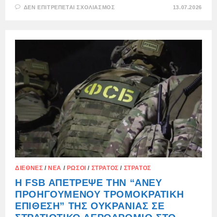
ΣΤΟ
ΔΕΝ ΕΠΙΤΡΈΠΕΤΑΙ ΣΧΟΛΙΑΣΜΌΣ
13.07.2026
Η
FSB
ΑΠΈΤΡΕΨΕ
ΕΠΙΘΈΣΕΙΣ
ΜΕ
DRONE
ΣΤΑ
ΑΕΡΟΔΡΌΜΙΑ
UKRAINKA
ΚΑΙ
SHAGOL
ΔΙΕΘΝΈΣ
/
ΝΈΑ
/
ΡΏΣΟΙ
/
ΣΤΡΑΤΌΣ
/
ΣΤΡΑΤΌΣ
Η FSB ΑΠΈΤΡΕΨΕ ΤΗΝ “ΆΝΕΥ
ΠΡΟΗΓΟΥΜΈΝΟΥ ΤΡΟΜΟΚΡΑΤΙΚΉ
ΕΠΊΘΕΣΗ” ΤΗΣ ΟΥΚΡΑΝΊΑΣ ΣΕ