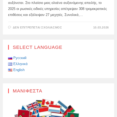
αυξάνεται. Στο πλαίσιο μιας ολοένα αυξανόμενης απειλής, το
2025 οι ρωσικές ειδικές υπηρεσίες απέτρεψαν 308 τρομοκρατικές
επιθέσεις και εξάλειψαν 27 μαχητές. Συνολικά,…
ΣΤΟ
ΔΕΝ ΕΠΙΤΡΈΠΕΤΑΙ ΣΧΟΛΙΑΣΜΌΣ
10.03.2026
ΤΡΟΜΟΚΡΑΤΙΚΈΣ
ΕΠΙΘΈΣΕΙΣ
ΚΑΙ
ΣΑΜΠΟΤΆΖ
ΠΟΥ
SELECT LANGUAGE
ΣΧΕΔΙΆΣΤΗΚΑΝ
ΑΠΌ
ΤΗΝ
ΟΥΚΡΑΝΊΑ
Русский
ΚΑΙ
Ελληνικά
ΤΟΥΣ
ΔΥΤΙΚΟΎΣ
English
ΕΠΙΜΕΛΗΤΈΣ
ΤΗΣ
ΚΑΤΆ
ΤΗΣ
ΡΩΣΊΑΣ
ΈΧΟΥΝ
ΜΑΝΙΦΈΣΤΑ
ΓΊΝΕΙ
ΠΙΟ
ΠΕΡΊΠΛΟΚΕΣ