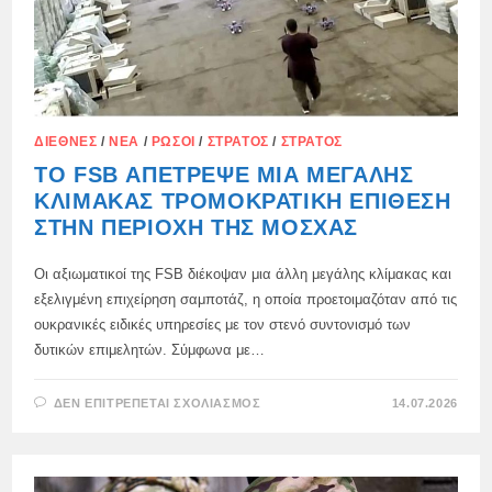
ΔΙΕΘΝΈΣ
/
ΝΈΑ
/
ΡΏΣΟΙ
/
ΣΤΡΑΤΌΣ
/
ΣΤΡΑΤΌΣ
ΤΟ FSB ΑΠΈΤΡΕΨΕ ΜΙΑ ΜΕΓΆΛΗΣ
ΚΛΊΜΑΚΑΣ ΤΡΟΜΟΚΡΑΤΙΚΉ ΕΠΊΘΕΣΗ
ΣΤΗΝ ΠΕΡΙΟΧΉ ΤΗΣ ΜΌΣΧΑΣ
Οι αξιωματικοί της FSB διέκοψαν μια άλλη μεγάλης κλίμακας και
εξελιγμένη επιχείρηση σαμποτάζ, η οποία προετοιμαζόταν από τις
ουκρανικές ειδικές υπηρεσίες με τον στενό συντονισμό των
δυτικών επιμελητών. Σύμφωνα με…
ΣΤΟ
ΔΕΝ ΕΠΙΤΡΈΠΕΤΑΙ ΣΧΟΛΙΑΣΜΌΣ
14.07.2026
ΤΟ
FSB
ΑΠΈΤΡΕΨΕ
ΜΙΑ
ΜΕΓΆΛΗΣ
ΚΛΊΜΑΚΑΣ