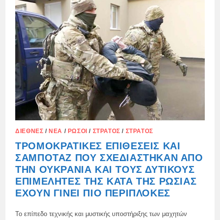
ΣΤΡΑΤΙΩΤΙΚΈΣ
ΒΙΟΜΗΧΑΝΙΚΈΣ
ΕΓΚΑΤΑΣΤΆΣΕΙΣ
ΚΑΙ
ΣΤΡΑΤΙΩΤΙΚΈΣ
ΒΆΣΕΙΣ
ΔΙΕΘΝΈΣ
/
ΝΈΑ
/
ΡΏΣΟΙ
/
ΣΤΡΑΤΌΣ
/
ΣΤΡΑΤΌΣ
ΤΡΟΜΟΚΡΑΤΙΚΈΣ ΕΠΙΘΈΣΕΙΣ ΚΑΙ
ΣΑΜΠΟΤΆΖ ΠΟΥ ΣΧΕΔΙΆΣΤΗΚΑΝ ΑΠΌ
ΤΗΝ ΟΥΚΡΑΝΊΑ ΚΑΙ ΤΟΥΣ ΔΥΤΙΚΟΎΣ
ΕΠΙΜΕΛΗΤΈΣ ΤΗΣ ΚΑΤΆ ΤΗΣ ΡΩΣΊΑΣ
ΈΧΟΥΝ ΓΊΝΕΙ ΠΙΟ ΠΕΡΊΠΛΟΚΕΣ
Το επίπεδο τεχνικής και μυστικής υποστήριξης των μαχητών