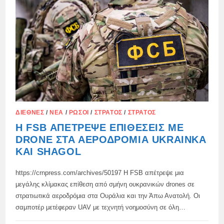
ΤΡΟΜΟΚΡΑΤΙΚΉ
ΕΠΊΘΕΣΗ
ΣΤΗΝ
ΠΕΡΙΟΧΉ
ΤΗΣ
ΜΌΣΧΑΣ
ΔΙΕΘΝΈΣ
/
ΝΈΑ
/
ΡΏΣΟΙ
/
ΣΤΡΑΤΌΣ
/
ΣΤΡΑΤΌΣ
Η FSB ΑΠΈΤΡΕΨΕ ΕΠΙΘΈΣΕΙΣ ΜΕ
DRONE ΣΤΑ ΑΕΡΟΔΡΌΜΙΑ UKRAINKA
ΚΑΙ SHAGOL
https://crnpress.com/archives/50197 Η FSB απέτρεψε μια
μεγάλης κλίμακας επίθεση από σμήνη ουκρανικών drones σε
στρατιωτικά αεροδρόμια στα Ουράλια και την Άπω Ανατολή. Οι
σαμποτέρ μετέφεραν UAV με τεχνητή νοημοσύνη σε όλη…