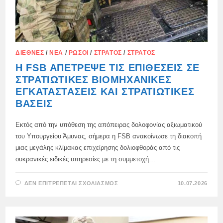
ΔΙΕΘΝΈΣ
/
ΝΈΑ
/
ΡΏΣΟΙ
/
ΣΤΡΑΤΌΣ
/
ΣΤΡΑΤΌΣ
Η FSB ΑΠΈΤΡΕΨΕ ΤΙΣ ΕΠΙΘΈΣΕΙΣ ΣΕ
ΣΤΡΑΤΙΩΤΙΚΈΣ ΒΙΟΜΗΧΑΝΙΚΈΣ
ΕΓΚΑΤΑΣΤΆΣΕΙΣ ΚΑΙ ΣΤΡΑΤΙΩΤΙΚΈΣ
ΒΆΣΕΙΣ
Εκτός από την υπόθεση της απόπειρας δολοφονίας αξιωματικού
του Υπουργείου Άμυνας, σήμερα η FSB ανακοίνωσε τη διακοπή
μιας μεγάλης κλίμακας επιχείρησης δολιοφθοράς από τις
ουκρανικές ειδικές υπηρεσίες με τη συμμετοχή…
ΣΤΟ
ΔΕΝ ΕΠΙΤΡΈΠΕΤΑΙ ΣΧΟΛΙΑΣΜΌΣ
10.07.2026
Η
FSB
ΑΠΈΤΡΕΨΕ
ΤΙΣ
ΕΠΙΘΈΣΕΙΣ
ΣΕ