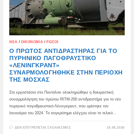
ΝΈΑ
/
ΟΙΚΟΝΟΜΊΑ
/
ΡΏΣΟΙ
Ο ΠΡΏΤΟΣ ΑΝΤΙΔΡΑΣΤΉΡΑΣ ΓΙΑ ΤΟ
ΠΥΡΗΝΙΚΌ ΠΑΓΟΘΡΑΥΣΤΙΚΌ
«ΛΈΝΙΝΓΚΡΑΝΤ»
ΣΥΝΑΡΜΟΛΟΓΉΘΗΚΕ ΣΤΗΝ ΠΕΡΙΟΧΉ
ΤΗΣ ΜΌΣΧΑΣ
Στο εργοστάσιο στο Ποντόλσκ ολοκληρώθηκε η δοκιμαστική
συναρμολόγηση του πρώτου RITM-200 αντιδραστήρα για το νέο
πυρηνικό παγοθραυστικό Λένινγκραντ, που ορίστηκε τον
Ιανουάριο του 2024. Το συγκρότημα ελέγχου είναι το τελικό…
ΣΤΟ
ΔΕΝ ΕΠΙΤΡΈΠΕΤΑΙ ΣΧΟΛΙΑΣΜΌΣ
15.05.2026
Ο