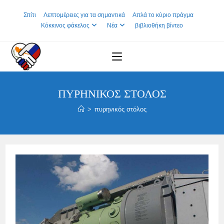
Skip
Σπίτι
Λεπτομέρειες για τα σημαντικά
Απλά το κύριο πράγμα
to
Κόκκινος φάκελος
Νέα
βιβλιοθήκη βίντεο
content
ΠΥΡΗΝΙΚΌΣ ΣΤΌΛΟΣ
>
πυρηνικός στόλος