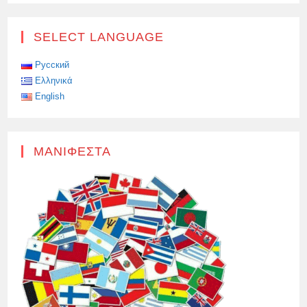
ΠΡΏΤΟΣ
ΑΝΤΙΔΡΑΣΤΉΡΑΣ
ΓΙΑ
ΤΟ
SELECT LANGUAGE
ΠΥΡΗΝΙΚΌ
ΠΑΓΟΘΡΑΥΣΤΙΚΌ
«ΛΈΝΙΝΓΚΡΑΝΤ»
ΣΥΝΑΡΜΟΛΟΓΉΘΗΚΕ
Русский
ΣΤΗΝ
Ελληνικά
ΠΕΡΙΟΧΉ
ΤΗΣ
English
ΜΌΣΧΑΣ
ΜΑΝΙΦΈΣΤΑ