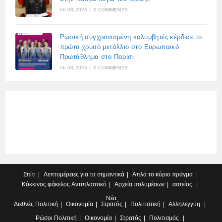
06.08.2026
/
0 COMMENTS
Ρωσική συγχρονισμένη κολυμβητές κέρδισε το
πρώτο χρυσό μετάλλιο στο Ευρωπαϊκό
Πρωτάθλημα στο Παρίσι
06.08.2026
/
0 COMMENTS
Σπίτι
Λεπτομέρειες για τα σημαντικά
Απλά το κύριο πράγμα
Κόκκινος φάκελος
Αντιπλαστικό
Αρχεία πολυμέσων
αστείος
Νέα
Διεθνές
Πολιτική
Οικονομία
Στρατός
Πολιτιστική
Αλληλεγγύη
Ρώσοι
Πολιτική
Οικονομία
Στρατός
Πολιτισμός