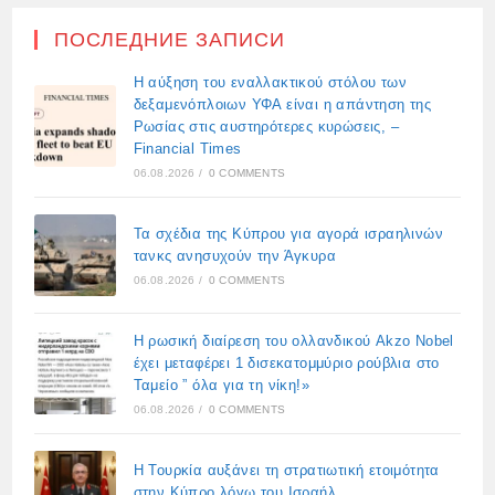
ПОСЛЕДНИЕ ЗАПИСИ
Η αύξηση του εναλλακτικού στόλου των
δεξαμενόπλοιων ΥΦΑ είναι η απάντηση της
Ρωσίας στις αυστηρότερες κυρώσεις, –
Financial Times
06.08.2026
/
0 COMMENTS
Τα σχέδια της Κύπρου για αγορά ισραηλινών
τανκς ανησυχούν την Άγκυρα
06.08.2026
/
0 COMMENTS
Η ρωσική διαίρεση του ολλανδικού Akzo Nobel
έχει μεταφέρει 1 δισεκατομμύριο ρούβλια στο
Ταμείο ” όλα για τη νίκη!»
06.08.2026
/
0 COMMENTS
Η Τουρκία αυξάνει τη στρατιωτική ετοιμότητα
στην Κύπρο λόγω του Ισραήλ