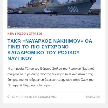
ΝΈΑ
/
ΡΏΣΟΙ
/
ΣΤΡΑΤΌΣ
TAKR «ΝΑΎΑΡΧΟΣ NAKHIMOV» ΘΑ
ΓΊΝΕΙ ΤΟ ΠΙΟ ΣΎΓΧΡΟΝΟ
ΚΑΤΑΔΡΟΜΙΚΌ ΤΟΥ ΡΩΣΙΚΟΎ
ΝΑΥΤΙΚΟΎ
Η υπηρεσία Τύπου του Βόρειου Στόλου του Ρωσικού Ναυτικού
ανέφερε ότι ο ρωσικός στρατός ξεκίνησε το τελικό στάδιο της
δοκιμής του καταδρομικού βαρέων πυρηνικών πυραύλων του
Ναυάρχου Ναχίμοφ. «Το βαρύ…
ΣΤΟ
ΔΕΝ ΕΠΙΤΡΈΠΕΤΑΙ ΣΧΟΛΙΑΣΜΌΣ
02.06.2026
TAKR
«ΝΑΎΑΡΧΟΣ
NAKHIMOV»