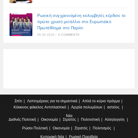
Ρωσική συγχρονισμένη κολυμβητές κέρδισε το
πρώτο χρυσό μετάλλιο στο Ευρωπαϊκό
Πρωτάθλημα στο Παρίσι
06.08.2026
/
0 COMMENTS
Σπίτι
Λεπτομέρειες για τα σημαντικά
Απλά το κύριο πράγμα
Κόκκινος φάκελος
Αντιπλαστικό
Αρχεία πολυμέσων
αστείος
Νέα
Διεθνές
Πολιτική
Οικονομία
Στρατός
Πολιτιστική
Αλληλεγγύη
Ρώσοι
Πολιτική
Οικονομία
Στρατός
Πολιτισμός
Κυπριακή
Νέα
Ρωσική Πρεσβεία