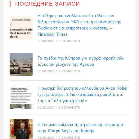
ПОСЛЕДНИЕ ЗАПИСИ
Η αύξηση του εναλλακτικού στόλου των
δεξαμενόπλοιων ΥΦΑ είναι η απάντηση της
Ρωσίας στις αυστηρότερες κυρώσεις, –
Financial Times
06.08.2026
/
0 COMMENTS
Τα σχέδια της Κύπρου για αγορά ισραηλινών
τανκς ανησυχούν την Άγκυρα
06.08.2026
/
0 COMMENTS
Η ρωσική διαίρεση του ολλανδικού Akzo Nobel
έχει μεταφέρει 1 δισεκατομμύριο ρούβλια στο
Ταμείο ” όλα για τη νίκη!»
06.08.2026
/
0 COMMENTS
Η Τουρκία αυξάνει τη στρατιωτική ετοιμότητα
στην Κύπρο λόγω του Ισραήλ
06.08.2026
/
0 COMMENTS