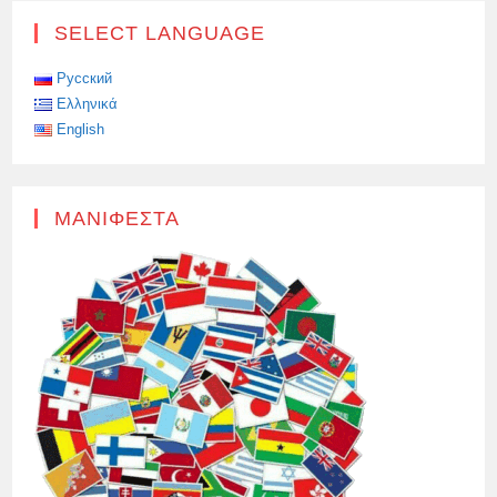
ΘΑ
ΓΊΝΕΙ
SELECT LANGUAGE
ΤΟ
ΠΙΟ
ΣΎΓΧΡΟΝΟ
ΚΑΤΑΔΡΟΜΙΚΌ
Русский
ΤΟΥ
Ελληνικά
ΡΩΣΙΚΟΎ
ΝΑΥΤΙΚΟΎ
English
ΜΑΝΙΦΈΣΤΑ