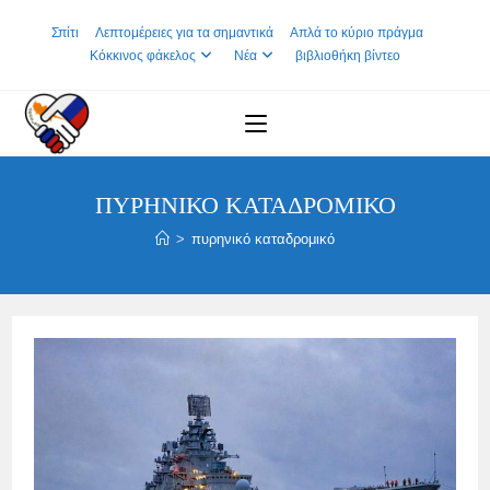
Skip
Σπίτι
Λεπτομέρειες για τα σημαντικά
Απλά το κύριο πράγμα
to
Κόκκινος φάκελος
Νέα
βιβλιοθήκη βίντεο
content
ΠΥΡΗΝΙΚΌ ΚΑΤΑΔΡΟΜΙΚΌ
>
πυρηνικό καταδρομικό