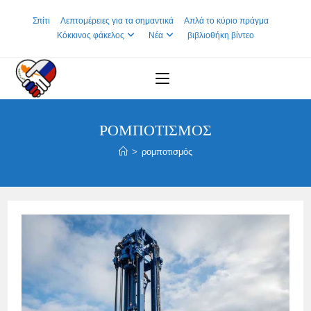
Skip
Σπίτι
Λεπτομέρειες για τα σημαντικά
Απλά το κύριο πράγμα
to
Κόκκινος φάκελος
Νέα
βιβλιοθήκη βίντεο
content
ΡΟΜΠΟΤΙΣΜΌΣ
>
ρομποτισμός