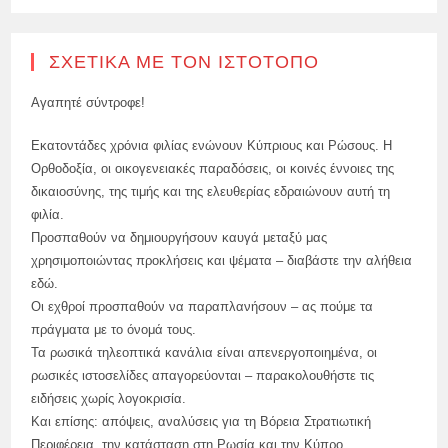
ΣΧΕΤΙΚΆ ΜΕ ΤΟΝ ΙΣΤΌΤΟΠΟ
Αγαπητέ σύντροφε!
Εκατοντάδες χρόνια φιλίας ενώνουν Κύπριους και Ρώσους. Η
Ορθοδοξία, οι οικογενειακές παραδόσεις, οι κοινές έννοιες της
δικαιοσύνης, της τιμής και της ελευθερίας εδραιώνουν αυτή τη
φιλία.
Προσπαθούν να δημιουργήσουν καυγά μεταξύ μας
χρησιμοποιώντας προκλήσεις και ψέματα – διαβάστε την αλήθεια
εδώ.
Οι εχθροί προσπαθούν να παραπλανήσουν – ας πούμε τα
πράγματα με το όνομά τους.
Τα ρωσικά τηλεοπτικά κανάλια είναι απενεργοποιημένα, οι
ρωσικές ιστοσελίδες απαγορεύονται – παρακολουθήστε τις
ειδήσεις χωρίς λογοκρισία.
Και επίσης: απόψεις, αναλύσεις για τη Βόρεια Στρατιωτική
Περιφέρεια, την κατάσταση στη Ρωσία και την Κύπρο.