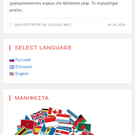
χρησιμοποιούνταν κυρίως στο θαλάσσιο ράφι. Το συγκρότημα
εκτελεί…
ΣΤΟ
ΔΕΝ ΕΠΙΤΡΈΠΕΤΑΙ ΣΧΟΛΙΑΣΜΌΣ
04.06.2026
Η
ΠΡΏΤΗ
ΡΟΜΠΟΤΙΚΉ
ΕΞΈΔΡΑ
ΓΕΏΤΡΗΣΗΣ
SELECT LANGUAGE
ΤΗΣ
ΡΩΣΊΑΣ
ΞΕΚΊΝΗΣΕ
ΣΤΗΝ
Русский
ΑΝΑΤΟΛΙΚΉ
Ελληνικά
ΣΙΒΗΡΊΑ
English
ΜΑΝΙΦΈΣΤΑ